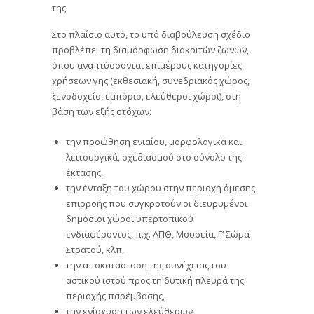
της.
Στο πλαίσιο αυτό, το υπό διαβούλευση σχέδιο
προβλέπει τη διαμόρφωση διακριτών ζωνών,
όπου αναπτύσσονται επιμέρους κατηγορίες
χρήσεων γης (εκθεσιακή, συνεδριακός χώρος,
ξενοδοχείο, εμπόριο, ελεύθεροι χώροι), στη
βάση των εξής στόχων:
την προώθηση ενιαίου, μορφολογικά και
λειτουργικά, σχεδιασμού στο σύνολο της
έκτασης,
την ένταξη του χώρου στην περιοχή άμεσης
επιρροής που συγκροτούν οι διευρυμένοι
δημόσιοι χώροι υπερτοπικού
ενδιαφέροντος, π.χ. ΑΠΘ, Μουσεία, Γ’ Σώμα
Στρατού, κλπ,
την αποκατάσταση της συνέχειας του
αστικού ιστού προς τη δυτική πλευρά της
περιοχής παρέμβασης,
την ενίσχυση των ελεύθερων