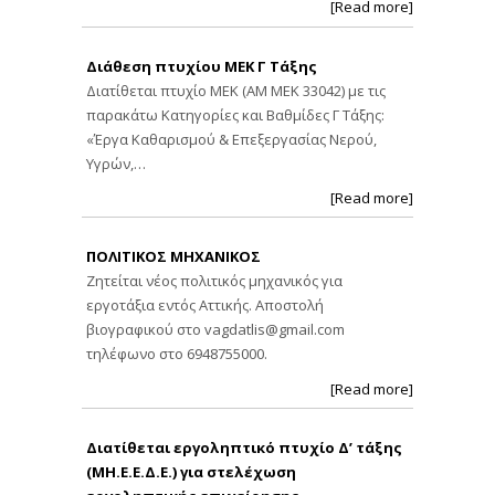
[Read more]
Διάθεση πτυχίου ΜΕΚ Γ Τάξης
Διατίθεται πτυχίο ΜΕΚ (ΑΜ ΜΕΚ 33042) με τις
παρακάτω Κατηγορίες και Βαθμίδες Γ Τάξης:
«Έργα Καθαρισμού & Επεξεργασίας Νερού,
Υγρών,…
[Read more]
ΠΟΛΙΤΙΚΟΣ ΜΗΧΑΝΙΚΟΣ
Ζητείται νέος πολιτικός μηχανικός για
εργοτάξια εντός Αττικής. Αποστολή
βιογραφικού στο
vagdatlis@gmail.com
τηλέφωνο στο 6948755000.
[Read more]
Διατίθεται εργοληπτικό πτυχίο Δ’ τάξης
(ΜΗ.Ε.Ε.Δ.Ε.) για στελέχωση