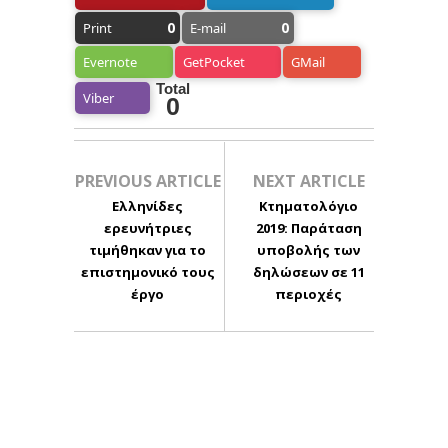
0
0
Print
E-mail
Evernote
GetPocket
GMail
Total
Viber
0
PREVIOUS ARTICLE
NEXT ARTICLE
Ελληνίδες
Κτηματολόγιο
ερευνήτριες
2019: Παράταση
τιμήθηκαν για το
υποβολής των
επιστημονικό τους
δηλώσεων σε 11
έργο
περιοχές