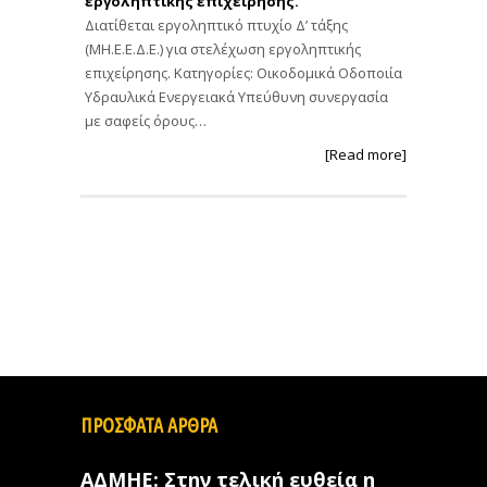
εργοληπτικής επιχείρησης.
Διατίθεται εργοληπτικό πτυχίο Δ’ τάξης
(ΜΗ.Ε.Ε.Δ.Ε.) για στελέχωση εργοληπτικής
επιχείρησης. Κατηγορίες: Οικοδομικά Οδοποιία
Υδραυλικά Ενεργειακά Υπεύθυνη συνεργασία
με σαφείς όρους…
[Read more]
ΠΡΟΣΦΑΤΑ ΑΡΘΡΑ
ΑΔΜΗΕ: Στην τελική ευθεία η