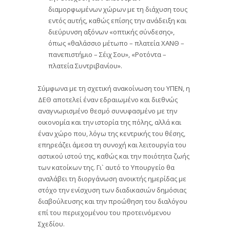
διαμορφωμένων χώρων με τη διάχυση τους
εντός αυτής, καθώς επίσης την ανάδειξη και
διεύρυνση αξόνων «οπτικής σύνδεσης»,
όπως «θαλάσσιο μέτωπο – πλατεία ΧΑΝΘ –
πανεπιστήμιο – Σέιχ Σου», «Ροτόντα –
πλατεία Συντριβανίου».
Σύμφωνα με τη σχετική ανακοίνωση του ΥΠΕΝ, η
ΔΕΘ αποτελεί έναν εδραιωμένο και διεθνώς
αναγνωρισμένο θεσμό συνυφασμένο με την
οικονομία και την ιστορία της πόλης, αλλά και
έναν χώρο που, λόγω της κεντρικής του θέσης,
επηρεάζει άμεσα τη συνοχή και λειτουργία του
αστικού ιστού της, καθώς και την ποιότητα ζωής
των κατοίκων της. Γι` αυτό το Υπουργείο θα
αναλάβει τη διοργάνωση ανοικτής ημερίδας με
στόχο την ενίσχυση των διαδικασιών δημόσιας
διαβούλευσης και την προώθηση του διαλόγου
επί του περιεχομένου του προτεινόμενου
Σχεδίου.