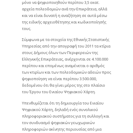
μόνο να ψηφιοποιηθούν περίπου 3,5 εκατ.
αρχεία πολεοδομιών ανά την Επικράτεια, αλλά
και να είναι δυνατή η αναζήτηση σε αυτά μέσω
της ειδικής αρχειοθέτησης και κωδικοποίησής
τους.
Σύμφωνα με τα στοιχεία της Εθνικής Στατιστικής
Υπηρεσίας από την απογραφή του 2011 τα κτίρια
στους Δήμους όλων των Περιφερειών της
Ελληνικής Επικράτειας, ανέρχονται σε 4.100.000
περίπου και επομένως αναμένεται ο αριθμός
των κτιρίων και των πολεοδομικών αδειών προς
ψηφιοποίηση να είναι περίπου 3.500.000,
δεδομένου ότι θα γίνει μέρος της στο πλαίσιο
του Έργου του Ενιαίου Ψηφιακού Χάρτη.
Υπενθυμίζεται ότι τη δημιουργία του Ενιαίου
Ψηφιακού Χάρτη, δηλαδή ενός συνολικού
πληροφοριακού συστήματος για τη συλλογή και
τον συνδυασμό ψηφιακών γεωχωρικών
πληροφοριών ακίνητης περιουσίας από μια