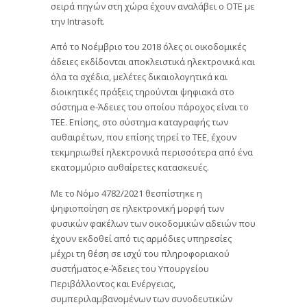
σειρά πηγών στη χώρα έχουν αναλάβει ο ΟΤΕ με
την Intrasoft.
Από το Νοέμβριο του 2018 όλες οι οικοδομικές
άδειες εκδίδονται αποκλειστικά ηλεκτρονικά και
όλα τα σχέδια, μελέτες δικαιολογητικά και
διοικητικές πράξεις τηρούνται ψηφιακά στο
σύστημα e-Άδειες του οποίου πάροχος είναι το
ΤΕΕ. Επίσης, στο σύστημα καταγραφής των
αυθαιρέτων, που επίσης τηρεί το ΤΕΕ, έχουν
τεκμηριωθεί ηλεκτρονικά περισσότερα από ένα
εκατομμύριο αυθαίρετες κατασκευές.
Με το Νόμο 4782/2021 θεσπίστηκε η
ψηφιοποίηση σε ηλεκτρονική μορφή των
φυσικών φακέλων των οικοδομικών αδειών που
έχουν εκδοθεί από τις αρμόδιες υπηρεσίες
μέχρι τη θέση σε ισχύ του πληροφοριακού
συστήματος e-Άδειες του Υπουργείου
Περιβάλλοντος και Ενέργειας,
συμπεριλαμβανομένων των συνοδευτικών