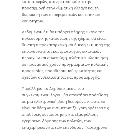
καταστροφών, στον μετριασμό και την
προσαρμογή στην κλιματική αλλαγή και τη
θωράκιση των περιφερειακών και τοπικών
κοινοτήτων.
Δεδομένου ότι θα υπάρχει πλήρης εικόνα της
πολεοδομικής κατάστασης της χώρας, θα είναι
δυνατή η προκαταρκτική και άμεση εκτίμηση της
επικινδυνότητας και τρωτότητας οικιστικών
περιοχών και συνεπώς η μελέτη και υλοποίηση
σε πραγματικό χρόνο προγραμμάτων πολιτικής
προστασίας, προσδιορισμού τρωτότητας και
σχεδίων ανθεκτικότητας και προσαρμογής.
Παράλληλα, το Δημόσιο, μέσω του
συγκεκριμένου έργου, θα αποκτήσει πρόσβαση
σε μία ηλεκτρονική βάση δεδομένων, ώστε να
είναι σε θέση να αντιμετωπίζει γρηγορότερα τις
υποθέσεις αδειοδότησης και εξασφάλισης
εγκρίσεων δόμησης των πολιτών, των
επιχειρήσεων και των επενδυτών. Ταυτόχρονα