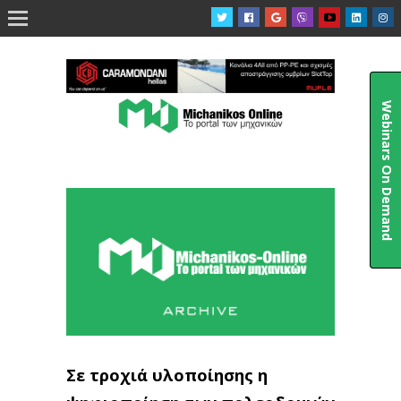

Webinars On Demand
Σε τροχιά υλοποίησης η