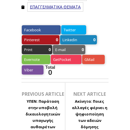
ΕΠΑΓΓΕΛΜΑΤΙΚΑ ΘΕΜΑΤΑ
Facebook
Twitter
0
0
Pinterest
Linkedin
0
0
Print
E-mail
Evernote
GetPocket
GMail
Total
Viber
0
PREVIOUS ARTICLE
NEXT ARTICLE
ΥΠΕΝ: Παράταση
Ακίνητα: Ποιες
στην υποβολή
αλλαγές φέρνει η
δικαιολογητικών
ψηφιοποίηση
υπαγωγής
των αδειών
αυθαιρέτων
δόμησης