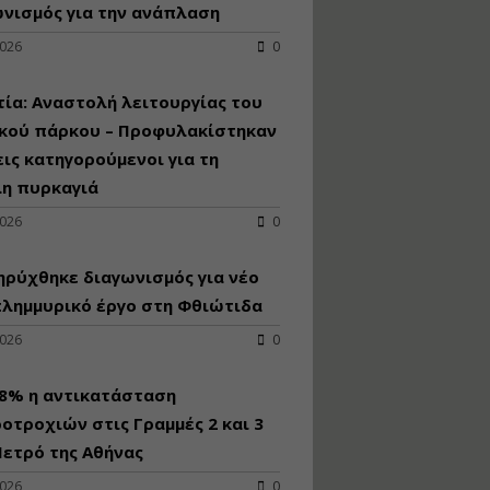
κατασκευή
νισμός για την ανάπλαση
κoλυμβητικής
2026
0
υδατοδεξαμενής
Εισηγητής:
Χρήστος Ροδόπουλος
ία: Αναστολή λειτουργίας του
Τιμή από: €230.00
ικού πάρκου – Προφυλακίστηκαν
Διάρκεια: 14 ώρες
εις κατηγορούμενοι για τη
λη πυρκαγιά
Διαδικασία
2026
0
αδειοδότησης και
έκδοσης
ρύχθηκε διαγωνισμός για νέo
πιστοποιητικού
κατάταξης
πλημμυρικό έργο στη Φθιώτιδα
τουριστικών μονάδων
2026
0
Εισηγητές:
Γραμματή Μπακλατσή
Νικόλαος Σαρούκος
98% η αντικατάσταση
Τιμή από: €145.00
οτροχιών στις Γραμμές 2 και 3
Διάρκεια: 8 ώρες
ετρό της Αθήνας
2026
0