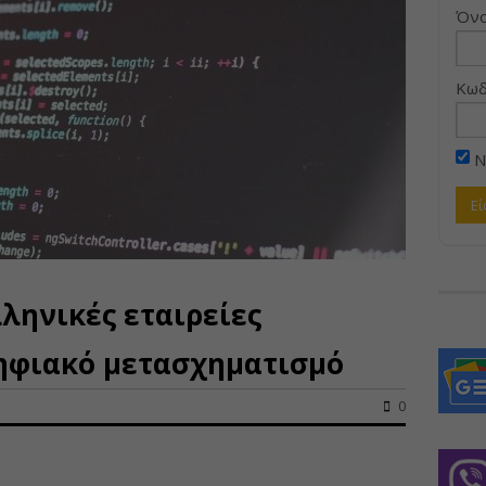
Όνο
Κωδ
Ν
λληνικές εταιρείες
ηφιακό μετασχηματισμό
0