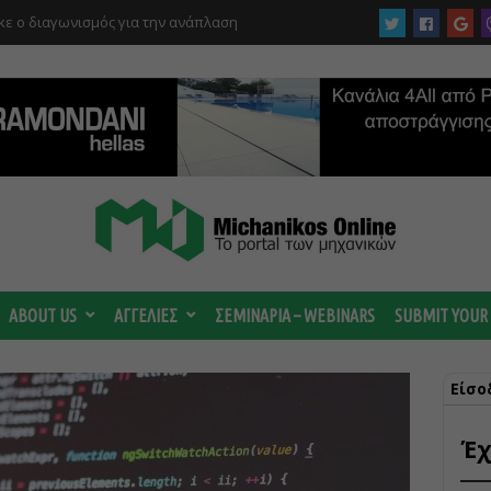
ργίας του αιολικού πάρκου –
 κατηγορούμενοι για τη μεγάλη πυρκαγιά
ABOUT US
ΑΓΓΕΛΙΕΣ
ΣΕΜΙΝΑΡΙΑ – WEBINARS
SUBMIT YOUR
Είσο
Έχ