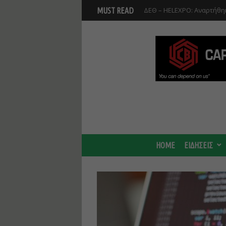
Βοιωτία: Αναστολή λειτου
MUST READ
Προφυλακίστηκαν οι τρεις
HOME
ΕΙΔΗΣΕΙΣ