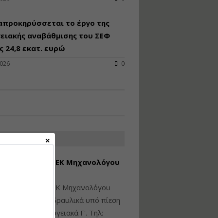
Υγιεινή και Ασφάλεια
απροκηρύσσεται το έργο της
στα Ιδιωτικά και
Δημόσια Έργα
ειακής αναβάθμισης του ΣΕΦ
 24,8 εκατ. ευρώ
Εισηγητής:
Ζήσης Παπασταμάτης
2026
0
Τιμή από: €145.00
Διάρκεια: 7 ώρες
Διαδικασία Έκδοσης
Οικοδομικών Αδειών
μέσω του e-Άδειες –
ΑΤΕΣ ΑΓΓΕΛΙΕΣ
Παραδείγματα
Εφαρμογής
εση Πτυχίου ΜΕΚ Μηχανολόγου
Εισηγήτρια:
Αναστασία Μητρακάκη
νικού Γ' Τάξης
Τιμή από: €165.00
ίθεται πτυχίο ΜΕΚ Μηχανολόγου
Διάρκεια: 9 ώρες
ικού: Η/Μ Γ', Υδραυλικά υπό πίεση
ιομηχανικά - Ενεργειακά Γ'. Τηλ: