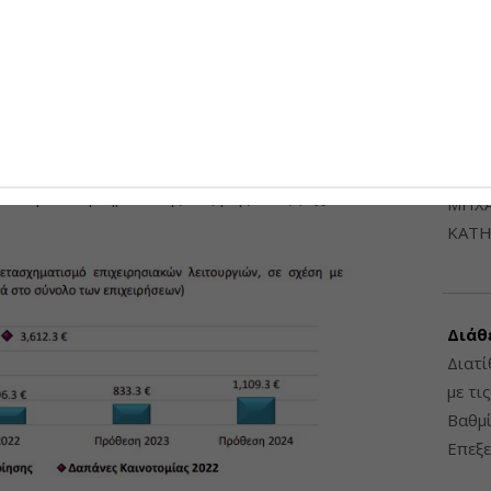
6948
2 οι δαπάνες των επιχειρήσεων για ψηφιακό
εκατ. ευρώ
. Εν συγκρίσει, οι δαπάνες για
ΔΙΑΤ
ο ίδιο έτος ανήλθαν περίπου στα
3,6 δισ. ευρώ
.
ΗΛΕ
ές οι δαπάνες ψηφιακού μετασχηματισμού δείχνουν
ΔΙΑΤ
ται πρόθεση σημαντικής αύξησής τους (
σχεδόν
ΜΗΧΑ
ΚΑΤΗ
Διάθ
Διατί
με τι
Βαθμί
Επεξε