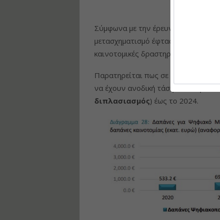
Σύμφωνα με την έρευνα, για το 202
μετασχηματισμό έφτασαν τα
696,3 
καινοτομικές δραστηριότητες για τ
Παρατηρείται πως σε γενικές γραμμ
να έχουν ανοδική τάση, ενώ δηλώνε
διπλασιασμός
) έως το 2024.