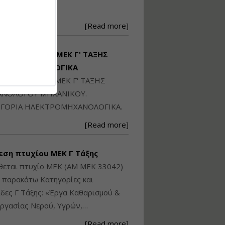
Ηλεκτρονική
250871
Ταυτότητα Κτιρίου/
Αυτοτελούς
[Read more]
Διηρημένης
ιδιοκτησίας – Θεωρία
και Πράξη (2024)
ΙΘΕΤΑΙ ΠΤΥΧΙΟ ΜΕΚ Γ' ΤΑΞΗΣ
Εισηγήτρια:
Αναστασία Μητρακάκη
ΚΤΡΟΜΗΧΑΝΟΛΟΓΙΚΑ
Τιμή από: €140.00
ΙΘΕΤΑΙ ΠΤΥΧΙΟ ΜΕΚ Γ' ΤΑΞΗΣ
Διάρκεια: 6 ώρες
ΝΟΛΟΓΟΥ ΜΗΧΑΝΙΚΟΥ.
ΓΟΡΙΑ ΗΛΕΚΤΡΟΜΗΧΑΝΟΛΟΓΙΚΑ.
Εφαρμογή
[Read more]
Πολεοδομικού
Σχεδιασμού Εντός
Ορίων Πόλεων και
εση πτυχίου ΜΕΚ Γ Τάξης
Οικισμών και Εκτός
Σχεδίου Δόμησης
θεται πτυχίο ΜΕΚ (ΑΜ ΜΕΚ 33042)
ς παρακάτω Κατηγορίες και
Εισηγήτρια:
Γραμματή Μπακλατσή
δες Γ Τάξης: «Έργα Καθαρισμού &
Τιμή από: €145.00
ργασίας Νερού, Υγρών,…
Διάρκεια: 8 ώρες
[Read more]