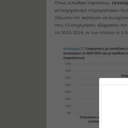
Όπως ειπώθηκε παραπάνω,
τέσσερ
μετασχηματισμό επιχειρησιακών λει
δήλωσαν ότι σκόπευαν να συνεχίσου
στις 10 επιχειρήσεις εξέφρασαν τη
το 2023-2024, εκ των οποίων οι 3 