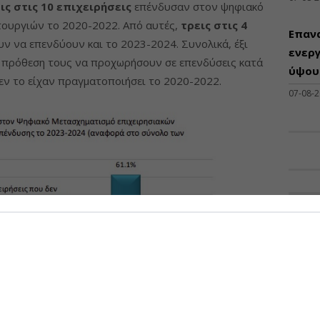
ις στις 10 επιχειρήσεις
επένδυσαν στον ψηφιακό
τουργιών το 2020-2022. Από αυτές,
τρεις στις 4
Επαν
ν να επενδύουν και το 2023-2024. Συνολικά, έξι
ενεργ
ν πρόθεση τους να προχωρήσουν σε επενδύσεις κατά
ύψους
δεν το είχαν πραγματοποιήσει το 2020-2022.
07-08-
ΠΡΟΣΦ
Διάθ
Μηχα
Διατ
Μηχαν
Β', Β