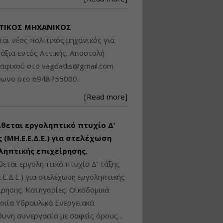
Βασικά στοιχεία
τεχνολογίας
ΤΙΚΟΣ ΜΗΧΑΝΙΚΟΣ
φωτισμού LED και
ανάλυση Συστημάτων
ται νέος πολιτικός μηχανικός για
Διαχείρισης
άξια εντός Αττικής. Αποστολή
Φωτισμού
ραφικού στο
vagdatlis@gmail.com
Εισηγητής:
Στέφανος Τουλόγλου
φωνο στο 6948755000.
Τιμή από: €190.00
[Read more]
Διάρκεια: 12 ώρες
ίθεται εργοληπτικό πτυχίο Δ’
Εκπόνηση Τοπικών και
Ειδικών Πολεοδομικών
 (ΜΗ.Ε.Ε.Δ.Ε.) για στελέχωση
Σχεδίων (ΤΠΣ και ΕΠΣ)
ληπτικής επιχείρησης.
θεται εργοληπτικό πτυχίο Δ’ τάξης
.Ε.Δ.Ε.) για στελέχωση εργοληπτικής
Εισηγητής:
Λάμπρος Κίσσας
ίρησης. Κατηγορίες: Οικοδομικά
Τιμή από: €130.00
ιία Υδραυλικά Ενεργειακά
Διάρκεια: 6 ώρες
υνη συνεργασία με σαφείς όρους…