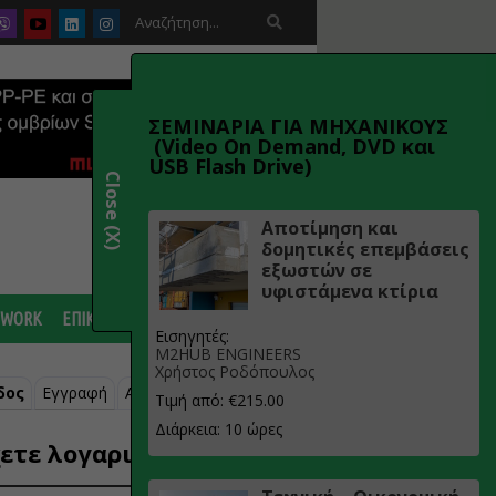

ΣΕΜΙΝΑΡΙΑ ΓΙΑ ΜΗΧΑΝΙΚΟΥΣ
(Video On Demand, DVD και
USB Flash Drive)
Close (X)
Αποτίμηση και
δομητικές επεμβάσεις
εξωστών σε
υφιστάμενα κτίρια
 WORK
ΕΠΙΚΟΙΝΩΝΙΑ
Εισηγητές:
M2HUB ENGINEERS
Χρήστος Ροδόπουλος
δος
Εγγραφή
Ανάκτηση κωδικού
Τιμή από: €215.00
Διάρκεια: 10 ώρες
ετε λογαριασμό;