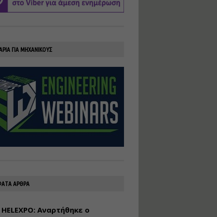
υλοποίηση
φωτοβολταϊκών
συστημάτων για
αυτοπαραγωγή (Net-
Billing)
ΑΡΙΑ ΓΙΑ ΜΗΧΑΝΙΚΟΥΣ
Εισηγητής:
Νικόλαος Παπαναστασίου
Τιμή από: €230.00
Διάρκεια: 16 ώρες
Αρχιτεκτονικός
Σχεδιασμός με το
Rhinoceros
Εισηγητής:
Κυριάκος Γολέμης
Τιμή από: €275.00
Διάρκεια: 18 ώρες
ΑΤΑ ΑΡΘΡΑ
 HELEXPO: Αναρτήθηκε ο
Σχεδιασμός και