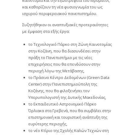
καινοτομία και την εξωστρέφεια του Ιδρύματος
και καθορίζουν τη νέα φυσιογνωμία του ως
ισχυρού περιφερειακού πανεπιστημίου.
Συζητήθηκαν οι αναπτυξιακές προτεραιότητες
με έμφαση στα εξής έργα:
το Τεχνολογικό Πάρκο στη Ζώνη Καινοτομίας
στην Κοζάνη, που θα διασυνδέσει στην
πράξη το Πανεπιστήμιο με τις νέες
επιχειρήσεις που θα επενδύσουν στην
περιοχή λόγω της Μετάβασης,
το Πράσινο Κέντρο Δεδομένων (Green Data
Center) στην Πανεπιστημιούπολη της
Κοζάνης, που θα φιλοξενήσει τον
Υπερυπολογιστή της Δυτικής Μακεδονίας,
το Εκπαιδευτικό Αστρονομικό Πάρκο
Όρλιακα στα Γρεβενά, που θα συμβάλει στην
επιστημονική και τουριστική ανάπτυξη της
ευρύτερης περιοχής,
το νέο Κτίριο της Σχολής Καλών Τεχνών στη