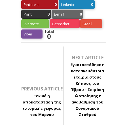
0
0
Pinterest
Linkedin
0
0
Print
E-mail
Evernote
GetPocket
GMail
Total
Viber
0
NEXT ARTICLE
Εγκαταστάθηκε η
κατασκευάστρια
εταιρία στους
Κήπους του
PREVIOUS ARTICLE
Έβρου – Σε φάση
Ξεκινά η
υλοποίησης η
αποκατάσταση της
αναβάθμιση του
ιστορικής γέφυρας
Συνοριακού
του Μόρνου
Σταθμού