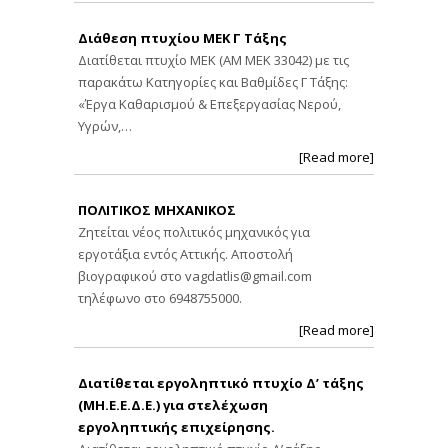
Διάθεση πτυχίου ΜΕΚ Γ Τάξης
Διατίθεται πτυχίο ΜΕΚ (ΑΜ ΜΕΚ 33042) με τις
παρακάτω Κατηγορίες και Βαθμίδες Γ Τάξης:
«Έργα Καθαρισμού & Επεξεργασίας Νερού,
Υγρών,…
[Read more]
ΠΟΛΙΤΙΚΟΣ ΜΗΧΑΝΙΚΟΣ
Ζητείται νέος πολιτικός μηχανικός για
εργοτάξια εντός Αττικής. Αποστολή
βιογραφικού στο
vagdatlis@gmail.com
τηλέφωνο στο 6948755000.
[Read more]
Διατίθεται εργοληπτικό πτυχίο Δ’ τάξης
(ΜΗ.Ε.Ε.Δ.Ε.) για στελέχωση
εργοληπτικής επιχείρησης.