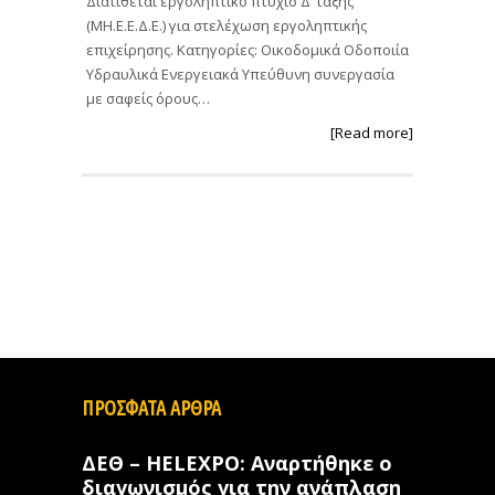
Διατίθεται εργοληπτικό πτυχίο Δ’ τάξης
(ΜΗ.Ε.Ε.Δ.Ε.) για στελέχωση εργοληπτικής
επιχείρησης. Κατηγορίες: Οικοδομικά Οδοποιία
Υδραυλικά Ενεργειακά Υπεύθυνη συνεργασία
με σαφείς όρους…
[Read more]
ΠΡΟΣΦΑΤΑ ΑΡΘΡΑ
ΔΕΘ – HELEXPO: Αναρτήθηκε ο
διαγωνισμός για την ανάπλαση