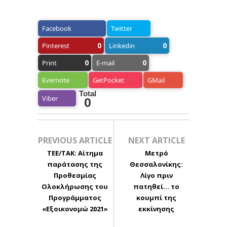
Facebook
Twitter
0
0
Pinterest
Linkedin
0
0
Print
E-mail
Evernote
GetPocket
GMail
Total
Viber
0
PREVIOUS ARTICLE
NEXT ARTICLE
ΤΕΕ/ΤΑΚ: Αίτημα
Μετρό
παράτασης της
Θεσσαλονίκης:
Προθεσμίας
Λίγο πριν
Ολοκλήρωσης του
πατηθεί… το
Προγράμματος
κουμπί της
«Εξοικονομώ 2021»
εκκίνησης