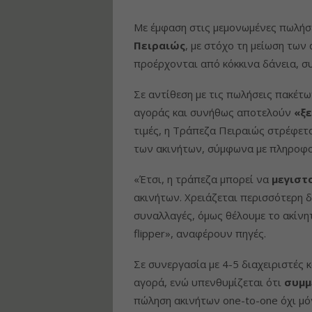
Με έμφαση στις μεμονωμένες πωλήσ
Πειραιώς
, με στόχο τη μείωση των 
προέρχονται από κόκκινα δάνεια, συ
Σε αντίθεση με τις πωλήσεις πακέτ
αγοράς και συνήθως αποτελούν
«ξ
τιμές, η Τράπεζα Πειραιώς στρέφετ
των ακινήτων, σύμφωνα με πληροφο
«Έτσι, η τράπεζα μπορεί να
μεγιστ
ακινήτων. Χρειάζεται περισσότερη 
συναλλαγές, όμως θέλουμε το ακίνητ
flipper», αναφέρουν πηγές.
Σε συνεργασία με 4-5 διαχειριστές 
αγορά, ενώ υπενθυμίζεται ότι
συμμε
πώληση ακινήτων one-to-one όχι μό