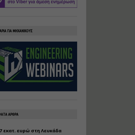
υλοποίηση
φωτοβολταϊκών
συστημάτων για
αυτοπαραγωγή (Net-
Billing)
ΑΡΙΑ ΓΙΑ ΜΗΧΑΝΙΚΟΥΣ
Εισηγητής:
Νικόλαος Παπαναστασίου
Τιμή από: €230.00
Διάρκεια: 16 ώρες
Αρχιτεκτονικός
Σχεδιασμός με το
Rhinoceros
Εισηγητής:
Κυριάκος Γολέμης
Τιμή από: €275.00
Διάρκεια: 18 ώρες
ΑΤΑ ΑΡΘΡΑ
7 εκατ. ευρώ στη Λευκάδα
Σχεδιασμός και