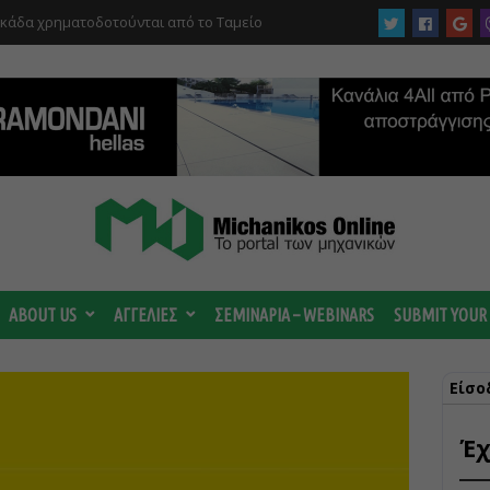
υκάδα χρηματοδοτούνται από το Ταμείο
αι από το ΤΕΕ
 ωριμάζουν οι συζητήσεις για το Data
 ισχυρή ΔΕΗ
ABOUT US
ΑΓΓΕΛΙΕΣ
ΣΕΜΙΝΑΡΙΑ – WEBINARS
SUBMIT YOUR
Είσο
Έχ