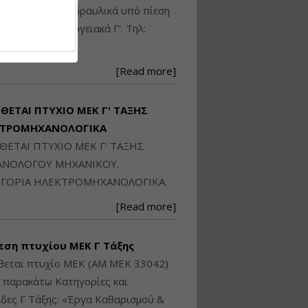
Ηλεκτρονική
ικού: Η/Μ Γ', Υδραυλικά υπό πίεση
Ταυτότητα Κτιρίου/
Αυτοτελούς
ιομηχανικά - Ενεργειακά Γ'. Τηλ:
Διηρημένης
250871
ιδιοκτησίας – Θεωρία
και Πράξη (2024)
[Read more]
Εισηγήτρια:
Αναστασία Μητρακάκη
Τιμή από: €140.00
ΙΘΕΤΑΙ ΠΤΥΧΙΟ ΜΕΚ Γ' ΤΑΞΗΣ
Διάρκεια: 6 ώρες
ΚΤΡΟΜΗΧΑΝΟΛΟΓΙΚΑ
ΙΘΕΤΑΙ ΠΤΥΧΙΟ ΜΕΚ Γ' ΤΑΞΗΣ
Εφαρμογή
ΝΟΛΟΓΟΥ ΜΗΧΑΝΙΚΟΥ.
Πολεοδομικού
ΓΟΡΙΑ ΗΛΕΚΤΡΟΜΗΧΑΝΟΛΟΓΙΚΑ.
Σχεδιασμού Εντός
Ορίων Πόλεων και
[Read more]
Οικισμών και Εκτός
Σχεδίου Δόμησης
εση πτυχίου ΜΕΚ Γ Τάξης
Εισηγήτρια:
Γραμματή Μπακλατσή
θεται πτυχίο ΜΕΚ (ΑΜ ΜΕΚ 33042)
Τιμή από: €145.00
ς παρακάτω Κατηγορίες και
Διάρκεια: 8 ώρες
δες Γ Τάξης: «Έργα Καθαρισμού &