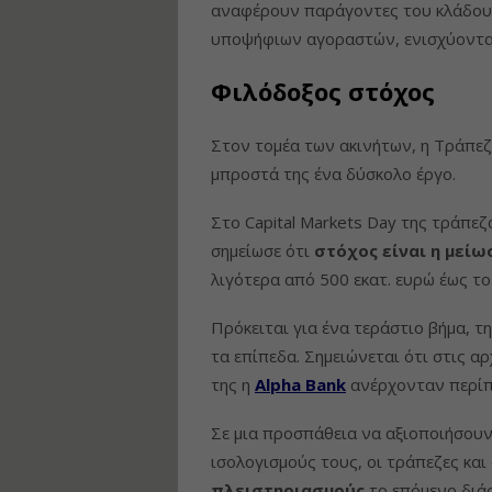
αναφέρουν παράγοντες του κλάδου,
υποψήφιων αγοραστών, ενισχύοντας
Φιλόδοξος στόχος
Στον τομέα των ακινήτων, η Τράπεζ
μπροστά της ένα δύσκολο έργο.
Στο Capital Markets Day της τράπεζ
σημείωσε ότι
στόχος είναι η μεί
λιγότερα από 500 εκατ. ευρώ έως το
Πρόκειται για ένα τεράστιο βήμα, τ
τα επίπεδα. Σημειώνεται ότι στις α
της η
Alpha Bank
ανέρχονταν περίπο
Σε μια προσπάθεια να αξιοποιήσουν
ισολογισμούς τους, οι τράπεζες και 
πλειστηριασμούς
το επόμενο διά