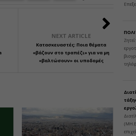
Επεξε
ΠΟΛΙ
NEXT ARTICLE
Ζητεί
Κατασκευαστές: Ποια θέματα
εργοτ
a
«βάζουν στο τραπέζι» για να μη
βιογ
«βαλτώσουν» οι υποδομές
τηλέ
Διατ
τάξης
εργο
Διατί
(ΜΗ.Ε
επιχε