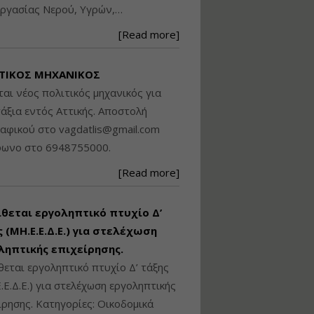
ργασίας Νερού, Υγρών,…
Βασικά στοιχεία
τεχνολογίας
[Read more]
φωτισμού LED και
ανάλυση Συστημάτων
Διαχείρισης
ΤΙΚΟΣ ΜΗΧΑΝΙΚΟΣ
Φωτισμού
ται νέος πολιτικός μηχανικός για
Εισηγητής:
Στέφανος Τουλόγλου
άξια εντός Αττικής. Αποστολή
Τιμή από: €190.00
ραφικού στο
vagdatlis@gmail.com
Διάρκεια: 12 ώρες
φωνο στο 6948755000.
[Read more]
Εκπόνηση Τοπικών και
Ειδικών Πολεοδομικών
Σχεδίων (ΤΠΣ και ΕΠΣ)
ίθεται εργοληπτικό πτυχίο Δ’
 (ΜΗ.Ε.Ε.Δ.Ε.) για στελέχωση
ληπτικής επιχείρησης.
Εισηγητής:
Λάμπρος Κίσσας
θεται εργοληπτικό πτυχίο Δ’ τάξης
Τιμή από: €130.00
.Ε.Δ.Ε.) για στελέχωση εργοληπτικής
Διάρκεια: 6 ώρες
ίρησης. Κατηγορίες: Οικοδομικά