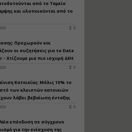
κατασκευή
ατοδοτούνται από το Ταμείο
κoλυμβητικής
αμψης και υλοποιούνται από το
υδατοδεξαμενής
Εισηγητής:
Χρήστος Ροδόπουλος
2026
0
Τιμή από: €230.00
Διάρκεια: 14 ώρες
άσσης: Προχωρούν και
ζουν οι συζητήσεις για το Data
r - Χτίζουμε μια πιο ισχυρή ΔΕΗ
Διαδικασία
αδειοδότησης και
2026
0
έκδοσης
πιστοποιητικού
κατάταξης
ίνιση Κατοικίας: Μόλις 10% το
τουριστικών μονάδων
στό των κλειστών κατοικιών
Εισηγητές:
έχουν λάβει βεβαίωση ένταξης
Γραμματή Μπακλατσή
Νικόλαος Σαρούκος
2026
0
Τιμή από: €145.00
Διάρκεια: 8 ώρες
 Νέα επένδυση σε σύγχρονο
ισμό για την ενίσχυση της