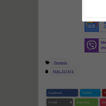
Πειραιώς
REAL ESTATE
Facebook
Twitter
P
0
E-mail
Evernote
Ge