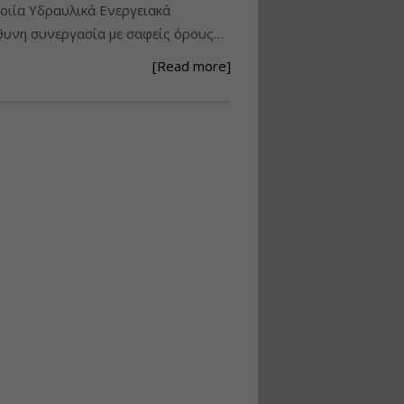
ιία Υδραυλικά Ενεργειακά
Ανάθεση – Εκτέλεση –
υνη συνεργασία με σαφείς όρους…
Επίβλεψη Δημοσίων
Έργων με τον
[Read more]
Ν.4782/2021
Εισηγητής:
Ζήσης Παπασταμάτης
Τιμή από: €220.00
Διάρκεια: 18 ώρες
Σχεδιασμός, μελέτη
και τεχνική
υλοποίηση
φωτοβολταϊκών
συστημάτων για
αυτοπαραγωγή (Net-
metering)
Εισηγητής:
Νικόλαος Παπαναστασίου
Τιμή από: €215.00
Διάρκεια: 16 ώρες