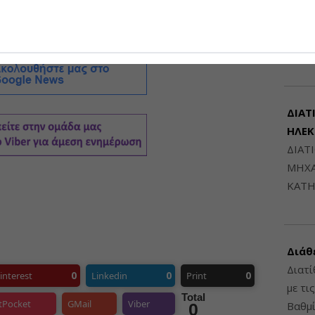
Μηχαν
Β', Β
6948
ΔΙΑΤ
ΗΛΕ
ΔΙΑΤ
ΜΗΧΑ
ΚΑΤΗ
Διάθ
Διατί
0
0
0
interest
Linkedin
Print
με τι
Total
tPocket
GMail
Viber
Βαθμί
0