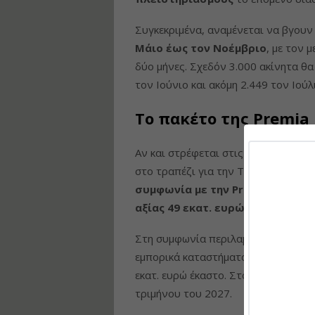
Συγκεκριμένα, αναμένεται να βγουν
Μάιο έως τον Νοέμβριο
, με τον 
δύο μήνες. Σχεδόν 3.000 ακίνητα θ
τον Ιούνιο και ακόμη 2.449 τον Ιούλ
Το πακέτο της Premia 
Αν και στρέφεται στις μεμονωμένες
στο τραπέζι για την Τράπεζα Πειρα
συμφωνία με την Premia Propert
αξίας 49 εκατ. ευρώ.
Στη συμφωνία περιλαμβάνονται ακί
εμπορικά καταστήματα και αποθήκες-
εκατ. ευρώ έκαστο. Στόχος είναι η 
τριμήνου του 2027.