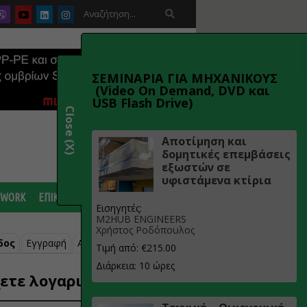

ΣΕΜΙΝΑΡΙΑ ΓΙΑ ΜΗΧΑΝΙΚΟΥΣ
(Video On Demand, DVD και
USB Flash Drive)
Close (X)
Αποτίμηση και
δομητικές επεμβάσεις
εξωστών σε
υφιστάμενα κτίρια
 WORK
ΕΠΙΚΟΙΝΩΝΙΑ
Εισηγητές:
M2HUB ENGINEERS
Χρήστος Ροδόπουλος
δος
Εγγραφή
Ανάκτηση κωδικού
Τιμή από: €215.00
Διάρκεια: 10 ώρες
ετε λογαριασμό;