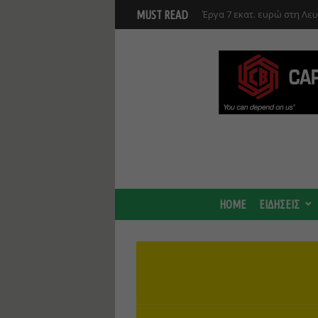
Έργα 7 εκατ. ευρώ στη Λε
MUST READ
Ανάκαμψης και υλοποιούντ
Γ. Στάσσης: Προχωρούν και
Center - Χτίζουμε μια πιο
HOME
ΕΙΔΗΣΕΙΣ