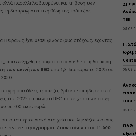
 αλλά παράλληλα διευρύνει και τη βάση των
χρημ
 τη διαπραγματευτική θέση της τράπεζας.
Ανάκ
ΤΕΕ
06-08-
α Πειραιώς έχει θέσει φιλόδοξους στόχους, έχοντας
Γ. Στ
ωριμά
Cente
ας, που διεξήχθη πρόσφατα στο Λονδίνο, η διοίκηση
ωση των ακινήτων REO
από 1,3 δισ. ευρώ το 2025 σε
06-08-
 2030.
Ανακα
η στιγμή που άλλες τράπεζες βρίσκονται ήδη σε αυτά
ποσο
ρχές του 2025 τα ακίνητα REO που είχε στην κατοχή
που 
υ σε 400 εκατ. ευρώ.
06-08-
 αυτά τα περιουσιακά στοιχεία που λιμνάζουν στους
ΟΛΘ:
οι servicers
προγραμματίζουν πάνω από 11.000
εξοπλ
στημα.