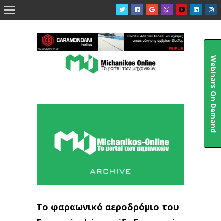

Webinars On Demand
Το φαραωνικό αεροδρόμιο του