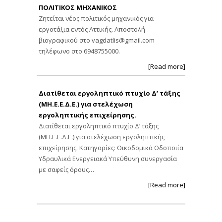
ΠΟΛΙΤΙΚΟΣ ΜΗΧΑΝΙΚΟΣ
Ζητείται νέος πολιτικός μηχανικός για
εργοτάξια εντός Αττικής. Αποστολή
βιογραφικού στο
vagdatlis@gmail.com
τηλέφωνο στο 6948755000.
[Read more]
Διατίθεται εργοληπτικό πτυχίο Δ’ τάξης
(ΜΗ.Ε.Ε.Δ.Ε.) για στελέχωση
εργοληπτικής επιχείρησης.
Διατίθεται εργοληπτικό πτυχίο Δ’ τάξης
(ΜΗ.Ε.Ε.Δ.Ε.) για στελέχωση εργοληπτικής
επιχείρησης. Κατηγορίες: Οικοδομικά Οδοποιία
Υδραυλικά Ενεργειακά Υπεύθυνη συνεργασία
με σαφείς όρους…
[Read more]