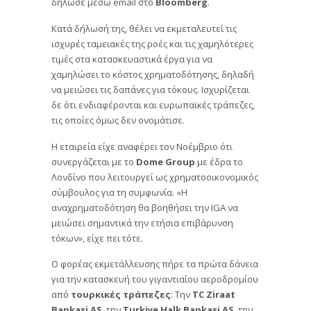
δήλωσε μέσω email στο
Bloomberg
.
Κατά δήλωσή της, θέλει να εκμεταλευτεί τις
ισχυρές ταμειακές της ροές και τις χαμηλότερες
τιμές στα κατασκευαστικά έργα για να
χαμηλώσει το κόστος χρηματοδότησης, δηλαδή
να μειώσει τις δαπάνες για τόκους. Ισχυρίζεται
δε ότι ενδιαφέρονται και ευρωπαϊκές τράπεζες,
τις οποίες όμως δεν ονομάτισε.
Η εταιρεία είχε αναφέρει τον Νοέμβριο ότι
συνεργάζεται με το
Dome Group
με έδρα το
Λονδίνο που λειτουργεί ως χρηματοοικονομικός
σύμβουλος για τη συμφωνία. «Η
αναχρηματοδότηση θα βοηθήσει την IGA να
μειώσει σημαντικά την ετήσια επιβάρυνση
τόκων», είχε πει τότε.
Ο φορέας εκμετάλλευσης πήρε τα πρώτα δάνεια
για την κατασκευή του γιγαντιαίου αεροδρομίου
από
τουρκικές τράπεζες
: Την
TC Ziraat
Bankasi AS
, την
Turkiye Halk Bankasi AS
, την