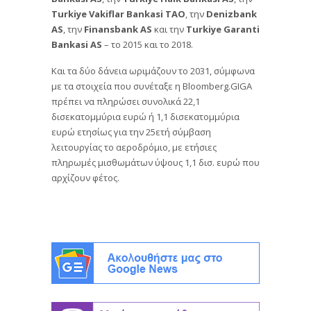
Turkiye Vakiflar Bankasi TAO
, την
Denizbank
AS
, την
Finansbank AS
και την
Turkiye Garanti
Bankasi AS
– το 2015 και το 2018.
Και τα δύο δάνεια ωριμάζουν το 2031, σύμφωνα
με τα στοιχεία που συνέταξε η Bloomberg.GIGA
πρέπει να πληρώσει συνολικά 22,1
δισεκατομμύρια ευρώ ή 1,1 δισεκατομμύρια
ευρώ ετησίως για την 25ετή σύμβαση
λειτουργίας το αεροδρόμιο, με ετήσιες
πληρωμές μισθωμάτων ύψους 1,1 δισ. ευρώ που
αρχίζουν φέτος.