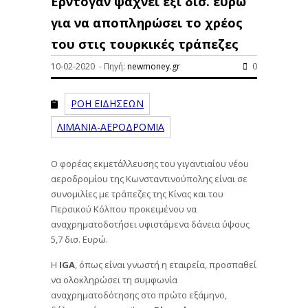
Ερντογάν ψάχνει έξι δισ. ευρώ
για να αποπληρώσει το χρέος
του στις τουρκικές τράπεζες
10-02-2020 - Πηγή:
newmoney.gr
0
ΡΟΗ ΕΙΔΗΣΕΩΝ
ΛΙΜΑΝΙΑ-ΑΕΡΟΔΡΟΜΙΑ
Ο φορέας εκμετάλλευσης του γιγαντιαίου νέου
αεροδρομίου της Κωνσταντινούπολης είναι σε
συνομιλίες με τράπεζες της Κίνας και του
Περσικού Κόλπου προκειμένου να
αναχρηματοδοτήσει υφιστάμενα δάνεια ύψους
5,7 δισ. Ευρώ.
Η
IGA
, όπως είναι γνωστή η εταιρεία, προσπαθεί
να ολοκληρώσει τη συμφωνία
αναχρηματοδότησης στο πρώτο εξάμηνο,