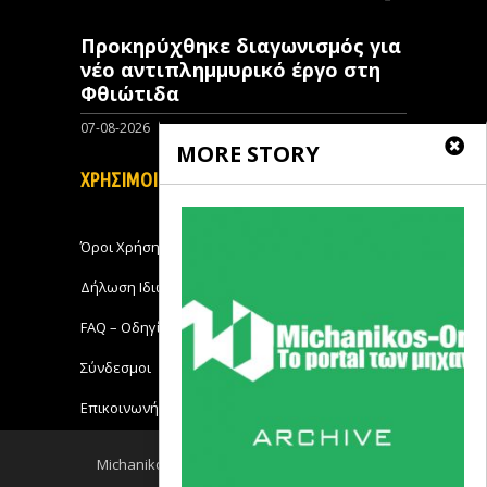
Προκηρύχθηκε διαγωνισμός για
νέo αντιπλημμυρικό έργο στη
Φθιώτιδα
07-08-2026
0
MORE STORY
ΧΡΗΣΙΜΟΙ ΣΥΝΔΕΣΜΟΙ
Όροι Χρήσης
Δήλωση Ιδιωτικότητας
FAQ – Οδηγίες Χρήσης
Σύνδεσμοι
Επικοινωνήστε με το Michanikos-Online
Michanikos-Online 2018 - All Rights Reserved