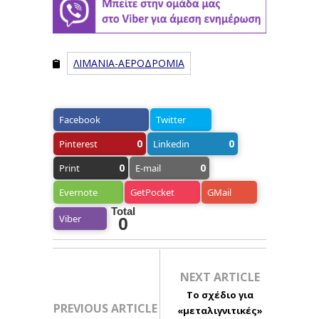
ΛΙΜΑΝΙΑ-ΑΕΡΟΔΡΟΜΙΑ
Facebook
Twitter
0
0
Pinterest
Linkedin
0
0
Print
E-mail
Evernote
GetPocket
GMail
Total
Viber
0
NEXT ARTICLE
Το σχέδιο για
PREVIOUS ARTICLE
«μεταλιγνιτικές»