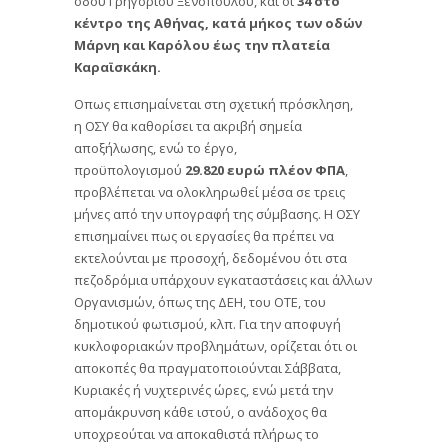
οδού Γρηγορίου Ξενοπούλου, και οι
34 στο
κέντρο της Αθήνας, κατά μήκος των οδών
Μάρνη και Καρόλου έως την πλατεία
Καραϊσκάκη.
Οπως επισημαίνεται στη σχετική πρόσκληση,
η ΟΣΥ θα καθορίσει τα ακριβή σημεία
αποξήλωσης, ενώ το έργο,
προϋπολογισμού
29.820 ευρώ πλέον ΦΠΑ
,
προβλέπεται να ολοκληρωθεί μέσα σε τρεις
μήνες από την υπογραφή της σύμβασης. Η ΟΣΥ
επισημαίνει πως οι εργασίες θα πρέπει να
εκτελούνται με προσοχή, δεδομένου ότι στα
πεζοδρόμια υπάρχουν εγκαταστάσεις και άλλων
Οργανισμών, όπως της ΔΕΗ, του ΟΤΕ, του
δημοτικού φωτισμού, κλπ. Για την αποφυγή
κυκλοφοριακών προβλημάτων, ορίζεται ότι οι
αποκοπές θα πραγματοποιούνται Σάββατα,
Κυριακές ή νυχτερινές ώρες, ενώ μετά την
απομάκρυνση κάθε ιστού, ο ανάδοχος θα
υποχρεούται να αποκαθιστά πλήρως το