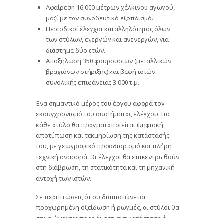
Αφαίρεση 16.000 μέτρων χάλκινου αγωγού,
μαζί με τον συνοδευτικό εξοπλισμό.
Περιοδικοί έλεγχοι καταλληλότητας όλων
των στύλων, ενεργών και ανενεργών, για
διάστημα δύο ετών.
Αποξήλωση 350 φουρουσιών (μεταλλικών
βραχιόνων στήριξης) και βαφή ιστών
συνολικής επιφάνειας 3.000 τ.μ.
Ένα σημαντικό μέρος του έργου αφορά τον
εκσυγχρονισμό του συστήματος ελέγχου. Για
κάθε στύλο θα πραγματοποιείται ψηφιακή
αποτύπωση και τεκμηρίωση της κατάστασής
του, με γεωγραφικό προσδιορισμό και πλήρη
τεχνική αναφορά. Οι έλεγχοι θα επικεντρωθούν
στη διάβρωση, τη στατικότητα και τη μηχανική
αντοχή των ιστών.
Σε περιπτώσεις όπου διαπιστώνεται
προχωρημένη οξείδωση ή ρωγμές, οι στύλοι θα
σημειώνονται προς άμεση αντικατάσταση ή