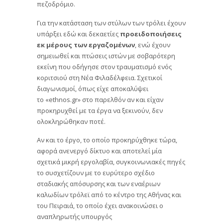
πεζοδρόμιο.
Για την κατάσταση των στύλων των τρόλει έχουν
υπάρξει εδώ και δεκαετίες
προειδοποιήσεις
εκ μέρους των εργαζομένων
, ενώ έχουν
σημειωθεί και πτώσεις ιστών με σοβαρότερη
εκείνη που οδήγησε στον τραυματισμό ενός
κοριτσιού στη Νέα Φιλαδέλφεια. Σχετικοί
διαγωνισμοί, όπως είχε αποκαλύψει
το «ethnos.gr» στο παρελθόν αν και είχαν
προκηρυχθεί με τα έργα να ξεκινούν, δεν
ολοκληρώθηκαν ποτέ.
Αν και το έργο, το οποίο προκηρύχθηκε τώρα,
αφορά ανενεργό δίκτυο και αποτελεί μία
σχετικά μικρή εργολαβία, συγκοινωνιακές πηγές
το συσχετίζουν με το ευρύτερο σχέδιο
σταδιακής απόσυρσης και των εναέριων
καλωδίων τρόλεϊ από το κέντρο της Αθήνας και
του Πειραιά, το οποίο έχει ανακοινώσει ο
αναπληρωτής υπουργός