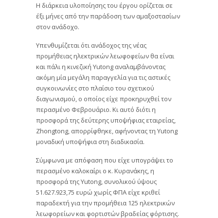
Η διάρκεια υλοποίησης του έργου ορίζεται σε
έξι μήνες από την παράδοση των αμαξοστασίων
στον ανάδοχο.
Υπενθυμίζεται ότι ανάδοχος της νέας
προμήθειας ηλεκτρικών λεωφοφείων θα είναι
και πάλι η κινεζική Yutong αναλαμβάνοντας
ακόμη μία μεγάλη παραγγελία για τις αστικές
συγκοινωνίες στο πλαίσιο του σχετικού
διαγωνισμού, ο οποίος είχε προκηρυχθεί τον
περασμένο Φεβρουάριο. Κι αυτό διότι η
προσφορά της δεύτερης υποψήφιας εταιρείας,
Zhongtong, απορρίφθηκε, αφήνοντας τη Yutong
μοναδική υποψήφια στη διαδικασία.
Σύμφωνα με απόφαση που είχε υπογράψει το
περασμένο καλοκαίρι ο κ. Κυρανάκης, η
προσφορά της Yutong, συνολικού ύψους
51.627.923,75 ευρώ χωρίς ΦΠΑ είχε κριθεί
παραδεκτή για την προμήθεια 125 ηλεκτρικών
λεωφορείων και φορτιστών βραδείας φόρτισης.