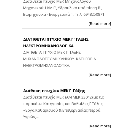
Διατίθεται πτυχίο ΜΕΚ Μηχανολόγου
Μηχανικού: Η/Μ Γ', Υδραυλικά υπό πίεση Β',
Βιομηχανικά - Ενεργειακά Γ'. Τηλ: 6948250871
[Read more]
ΔΙΑΤΙΘΕΤΑΙ ΠΤΥΧΙΟ ΜΕΚ Γ' ΤΑΞΗΣ
ΗΛΕΚΤΡΟΜΗΧΑΝΟΛΟΓΙΚΑ
ΔΙΑΤΙΘΕΤΑΙ ΠΤΥΧΙΟ ΜΕΚ Γ' ΤΑΞΗΣ
ΜΗΧΑΝΟΛΟΓΟΥ ΜΗΧΑΝΙΚΟΥ. ΚΑΤΗΓΟΡΙΑ
ΗΛΕΚΤΡΟΜΗΧΑΝΟΛΟΓΙΚΑ.
[Read more]
Διάθεση πτυχίου ΜΕΚ Γ Τάξης
Διατίθεται πτυχίο ΜΕΚ (ΑΜ ΜΕΚ 33042) με τις
παρακάτω Κατηγορίες και Βαθμίδες Γ Τάξης:
«Έργα Καθαρισμού & Επεξεργασίας Νερού,
Υγρών,…
[Read more]