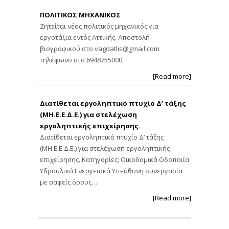
ΠΟΛΙΤΙΚΟΣ ΜΗΧΑΝΙΚΟΣ
Ζητείται νέος πολιτικός μηχανικός για
εργοτάξια εντός Αττικής. Αποστολή
βιογραφικού στο
vagdatlis@gmail.com
τηλέφωνο στο 6948755000.
[Read more]
Διατίθεται εργοληπτικό πτυχίο Δ’ τάξης
(ΜΗ.Ε.Ε.Δ.Ε.) για στελέχωση
εργοληπτικής επιχείρησης.
Διατίθεται εργοληπτικό πτυχίο Δ’ τάξης
(ΜΗ.Ε.Ε.Δ.Ε.) για στελέχωση εργοληπτικής
επιχείρησης. Κατηγορίες: Οικοδομικά Οδοποιία
Υδραυλικά Ενεργειακά Υπεύθυνη συνεργασία
με σαφείς όρους…
[Read more]