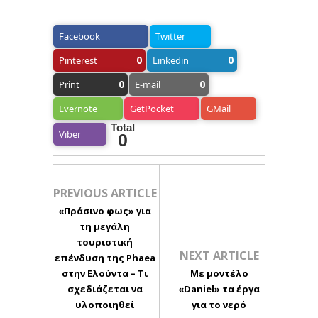
Facebook
Twitter
0
0
Pinterest
Linkedin
0
0
Print
E-mail
Evernote
GetPocket
GMail
Total
Viber
0
PREVIOUS ARTICLE
«Πράσινο φως» για
τη μεγάλη
τουριστική
NEXT ARTICLE
επένδυση της Phaea
στην Ελούντα – Τι
Με μοντέλο
σχεδιάζεται να
«Daniel» τα έργα
υλοποιηθεί
για το νερό