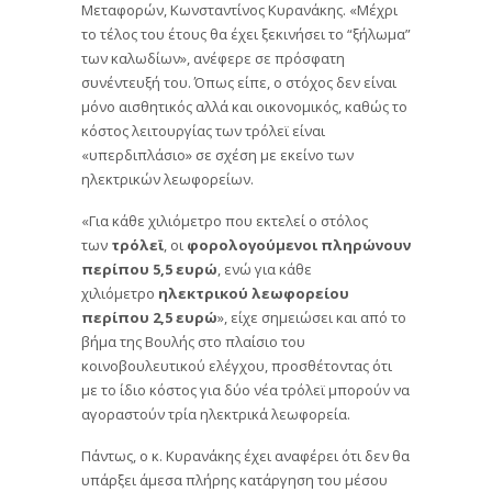
Μεταφορών, Κωνσταντίνος Κυρανάκης. «Μέχρι
το τέλος του έτους θα έχει ξεκινήσει το “ξήλωμα”
των καλωδίων», ανέφερε σε πρόσφατη
συνέντευξή του. Όπως είπε, ο στόχος δεν είναι
μόνο αισθητικός αλλά και οικονομικός, καθώς το
κόστος λειτουργίας των τρόλεϊ είναι
«υπερδιπλάσιο» σε σχέση με εκείνο των
ηλεκτρικών λεωφορείων.
«Για κάθε χιλιόμετρο που εκτελεί ο στόλος
των
τρόλεϊ
, οι
φορολογούμενοι πληρώνουν
περίπου 5,5 ευρώ
, ενώ για κάθε
χιλιόμετρο
ηλεκτρικού λεωφορείου
περίπου 2,5 ευρώ
», είχε σημειώσει και από το
βήμα της Βουλής στο πλαίσιο του
κοινοβουλευτικού ελέγχου, προσθέτοντας ότι
με το ίδιο κόστος για δύο νέα τρόλεϊ μπορούν να
αγοραστούν τρία ηλεκτρικά λεωφορεία.
Πάντως, ο κ. Κυρανάκης έχει αναφέρει ότι δεν θα
υπάρξει άμεσα πλήρης κατάργηση του μέσου