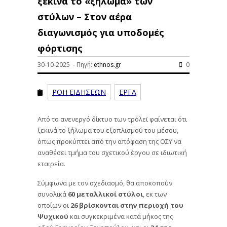
ξεκινά το «ξήλωμα» των
στύλων – Στον αέρα
διαγωνισμός για υποδομές
φόρτισης
30-10-2025 - Πηγή:
ethnos.gr
0
ΡΟΗ ΕΙΔΗΣΕΩΝ
ΕΡΓΑ
Από το ανενεργό δίκτυο των τρόλεϊ φαίνεται ότι
ξεκινά το ξήλωμα του εξοπλισμού του μέσου,
όπως προκύπτει από την απόφαση της ΟΣΥ να
αναθέσει τμήμα του σχετικού έργου σε ιδιωτική
εταιρεία.
Σύμφωνα με τον σχεδιασμό, θα αποκοπούν
συνολικά
60 μεταλλικοί στύλοι
, εκ των
οποίων οι
26 βρίσκονται στην περιοχή του
Ψυχικού
και συγκεκριμένα κατά μήκος της