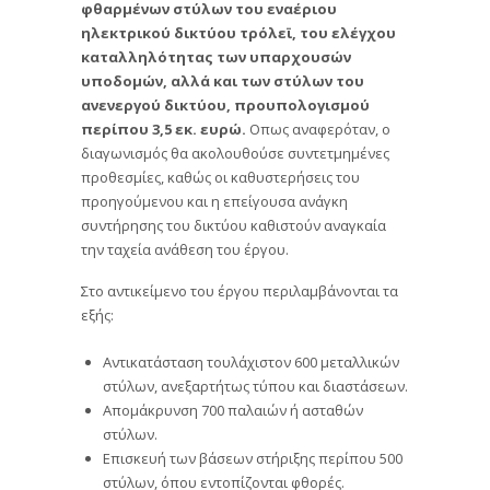
φθαρμένων στύλων του εναέριου
ηλεκτρικού δικτύου τρόλεϊ, του ελέγχου
καταλληλότητας των υπαρχουσών
υποδομών, αλλά και των στύλων του
ανενεργού δικτύου, προυπολογισμού
περίπου 3,5 εκ. ευρώ.
Οπως αναφερόταν, ο
διαγωνισμός θα ακολουθούσε συντετμημένες
προθεσμίες, καθώς οι καθυστερήσεις του
προηγούμενου και η επείγουσα ανάγκη
συντήρησης του δικτύου καθιστούν αναγκαία
την ταχεία ανάθεση του έργου.
Στο αντικείμενο του έργου περιλαμβάνονται τα
εξής:
Αντικατάσταση τουλάχιστον 600 μεταλλικών
στύλων, ανεξαρτήτως τύπου και διαστάσεων.
Απομάκρυνση 700 παλαιών ή ασταθών
στύλων.
Επισκευή των βάσεων στήριξης περίπου 500
στύλων, όπου εντοπίζονται φθορές.