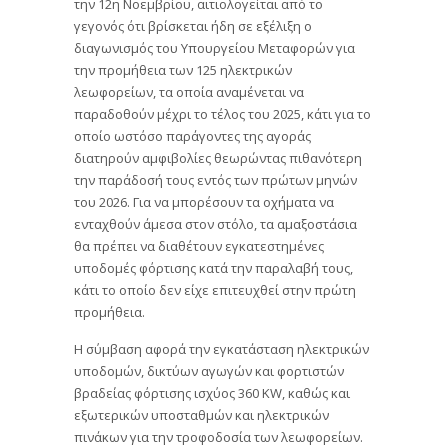
την 12η Νοεμβρίου, αιτιολογείται από το
γεγονός ότι βρίσκεται ήδη σε εξέλιξη ο
διαγωνισμός του Υπουργείου Μεταφορών για
την προμήθεια των 125 ηλεκτρικών
λεωφορείων, τα οποία αναμένεται να
παραδοθούν μέχρι το τέλος του 2025, κάτι για το
οποίο ωστόσο παράγοντες της αγοράς
διατηρούν αμφιβολίες θεωρώντας πιθανότερη
την παράδοσή τους εντός των πρώτων μηνών
του 2026. Για να μπορέσουν τα οχήματα να
ενταχθούν άμεσα στον στόλο, τα αμαξοστάσια
θα πρέπει να διαθέτουν εγκατεστημένες
υποδομές φόρτισης κατά την παραλαβή τους,
κάτι το οποίο δεν είχε επιτευχθεί στην πρώτη
προμήθεια.
Η σύμβαση αφορά την εγκατάσταση ηλεκτρικών
υποδομών, δικτύων αγωγών και φορτιστών
βραδείας φόρτισης ισχύος 360 KW, καθώς και
εξωτερικών υποσταθμών και ηλεκτρικών
πινάκων για την τροφοδοσία των λεωφορείων.