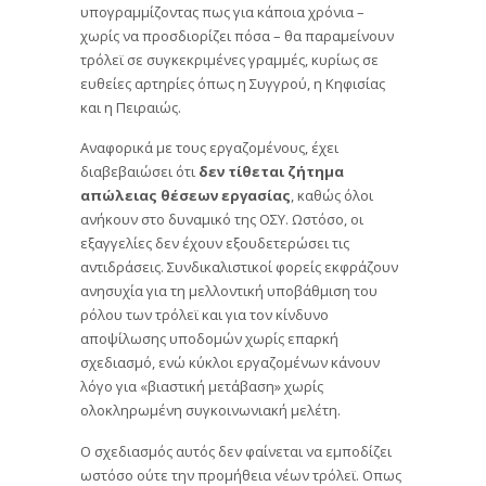
υπογραμμίζοντας πως για κάποια χρόνια –
χωρίς να προσδιορίζει πόσα – θα παραμείνουν
τρόλεϊ σε συγκεκριμένες γραμμές, κυρίως σε
ευθείες αρτηρίες όπως η Συγγρού, η Κηφισίας
και η Πειραιώς.
Αναφορικά με τους εργαζομένους, έχει
διαβεβαιώσει ότι
δεν τίθεται ζήτημα
απώλειας θέσεων εργασίας
, καθώς όλοι
ανήκουν στο δυναμικό της ΟΣΥ. Ωστόσο, οι
εξαγγελίες δεν έχουν εξουδετερώσει τις
αντιδράσεις. Συνδικαλιστικοί φορείς εκφράζουν
ανησυχία για τη μελλοντική υποβάθμιση του
ρόλου των τρόλεϊ και για τον κίνδυνο
αποψίλωσης υποδομών χωρίς επαρκή
σχεδιασμό, ενώ κύκλοι εργαζομένων κάνουν
λόγο για «βιαστική μετάβαση» χωρίς
ολοκληρωμένη συγκοινωνιακή μελέτη.
Ο σχεδιασμός αυτός δεν φαίνεται να εμποδίζει
ωστόσο ούτε την προμήθεια νέων τρόλεϊ. Οπως