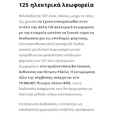
125 ηλεκτρικά λεωφορεία
Φιλοδοξία της ΟΣΥ είναι, πάντως, μέχρι το τέλος
της χρονιάς
να έχουν ενσωματωθεί στον
στόλο της άλλα 125 ηλεκτρικά λεωφορεία
με την εταιρεία ωστόσο να ξεκινά τώρα τη
διαδικασία για τις υποδομές φόρτισης
.
Στην κατευθυνση αυτή προκήρυξε διεθνή
ανοικτό μειοδοτικό διαγωνισμό για την
προμήθεια και εγκατάσταση υποδομών
φόρτισης των 125 νέων ηλεκτρικών
λεωφορείων
στα αμαξοστάσια Βοτανικού,
Ανθούσας και Πέτρου Ράλλη. Η εκτιμώμενη
αξία της σύμβασης ανέρχεται στα
19.946.807,75 ευρώ πλέον ΦΠΑ,
ενώ η
διαδικασία αναφέρεται πως θα προχωρήσει με
fast track μέθοδο «λόγω κατεπείγοντος».
Η επείγουσα διαδικασία, η οποία έχει ως
καταληκτική ημερομηνία υποβολής προσφορών