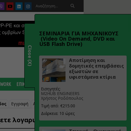

ΣΕΜΙΝΑΡΙΑ ΓΙΑ ΜΗΧΑΝΙΚΟΥΣ
(Video On Demand, DVD και
USB Flash Drive)
Close (X)
Αποτίμηση και
δομητικές επεμβάσεις
εξωστών σε
υφιστάμενα κτίρια
 WORK
ΕΠΙΚΟΙΝΩΝΙΑ
Εισηγητές:
M2HUB ENGINEERS
Χρήστος Ροδόπουλος
δος
Εγγραφή
Ανάκτηση κωδικού
Τιμή από: €215.00
Διάρκεια: 10 ώρες
ετε λογαριασμό;