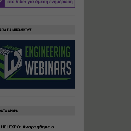
υλοποίηση
φωτοβολταϊκών
συστημάτων για
αυτοπαραγωγή (Net-
Billing)
ΑΡΙΑ ΓΙΑ ΜΗΧΑΝΙΚΟΥΣ
Εισηγητής:
Νικόλαος Παπαναστασίου
Τιμή από: €230.00
Διάρκεια: 16 ώρες
Αρχιτεκτονικός
Σχεδιασμός με το
Rhinoceros
Εισηγητής:
Κυριάκος Γολέμης
Τιμή από: €275.00
Διάρκεια: 18 ώρες
ΑΤΑ ΑΡΘΡΑ
 HELEXPO: Αναρτήθηκε ο
Σχεδιασμός και