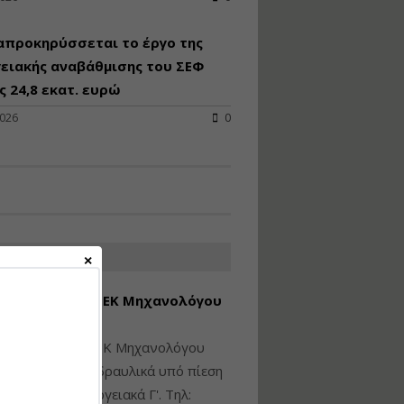
Υγιεινή και Ασφάλεια
απροκηρύσσεται το έργο της
στα Ιδιωτικά και
Δημόσια Έργα
ειακής αναβάθμισης του ΣΕΦ
 24,8 εκατ. ευρώ
Εισηγητής:
Ζήσης Παπασταμάτης
2026
0
Τιμή από: €145.00
Διάρκεια: 7 ώρες
Διαδικασία Έκδοσης
Οικοδομικών Αδειών
μέσω του e-Άδειες –
ΑΤΕΣ ΑΓΓΕΛΙΕΣ
Παραδείγματα
Εφαρμογής
εση Πτυχίου ΜΕΚ Μηχανολόγου
Εισηγήτρια:
Αναστασία Μητρακάκη
νικού Γ' Τάξης
Τιμή από: €165.00
ίθεται πτυχίο ΜΕΚ Μηχανολόγου
Διάρκεια: 9 ώρες
ικού: Η/Μ Γ', Υδραυλικά υπό πίεση
ιομηχανικά - Ενεργειακά Γ'. Τηλ: