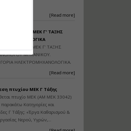
Ηλεκτρονική
250871
Ταυτότητα Κτιρίου/
Αυτοτελούς
[Read more]
Διηρημένης
ιδιοκτησίας – Θεωρία
και Πράξη (2024)
ΙΘΕΤΑΙ ΠΤΥΧΙΟ ΜΕΚ Γ' ΤΑΞΗΣ
Εισηγήτρια:
Αναστασία Μητρακάκη
ΚΤΡΟΜΗΧΑΝΟΛΟΓΙΚΑ
Τιμή από: €140.00
ΙΘΕΤΑΙ ΠΤΥΧΙΟ ΜΕΚ Γ' ΤΑΞΗΣ
Διάρκεια: 6 ώρες
ΝΟΛΟΓΟΥ ΜΗΧΑΝΙΚΟΥ.
ΓΟΡΙΑ ΗΛΕΚΤΡΟΜΗΧΑΝΟΛΟΓΙΚΑ.
Εφαρμογή
[Read more]
Πολεοδομικού
Σχεδιασμού Εντός
Ορίων Πόλεων και
εση πτυχίου ΜΕΚ Γ Τάξης
Οικισμών και Εκτός
Σχεδίου Δόμησης
θεται πτυχίο ΜΕΚ (ΑΜ ΜΕΚ 33042)
ς παρακάτω Κατηγορίες και
Εισηγήτρια:
Γραμματή Μπακλατσή
δες Γ Τάξης: «Έργα Καθαρισμού &
Τιμή από: €145.00
ργασίας Νερού, Υγρών,…
Διάρκεια: 8 ώρες
[Read more]