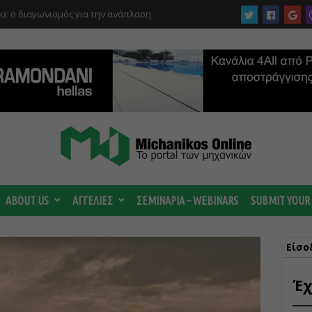
ργίας του αιολικού πάρκου –
 κατηγορούμενοι για τη μεγάλη πυρκαγιά
ABOUT US
ΑΓΓΕΛΙΕΣ
ΣΕΜΙΝΑΡΙΑ – WEBINARS
SUBMIT YOUR
Είσο
Έχ