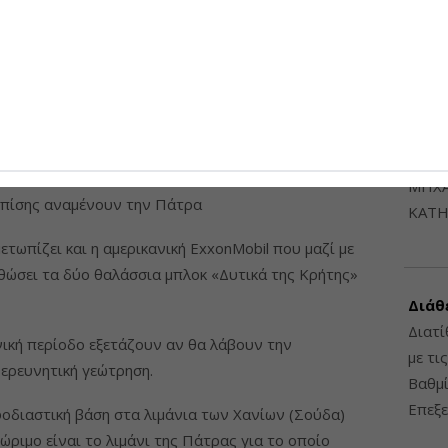
6948
ίτασμα που διατηρεί, είναι σε αναμονή της έγκρισης
 της Πάτρας, ώστε να μπορέσει να δεχτεί τις
ερη εκκρεμότητα για την εταιρεία είναι η ανεύρεση
ΔΙΑΤ
α, κάτι που θα διευκολυνόταν αν δεν υπήρχαν τα
ΗΛΕ
 στο θέμα των λιμανιών.
ΔΙΑΤ
ΜΗΧΑ
 επίσης αναμένουν την Πάτρα
ΚΑΤΗ
ετωπίζει και η αμερικανική ExxonMobil που μαζί με
θώσει τα δύο θαλάσσια μπλοκ «Δυτικά της Κρήτης»
Διάθ
Διατί
νική περίοδο εξετάζουν αν θα λάβουν την
με τι
ερευνητική γεώτρηση.
Βαθμί
Επεξε
οδιαστική βάση στα λιμάνια των Χανίων (Σούδα)
ώριμο είναι το λιμάνι της Πάτρας για το οποίο