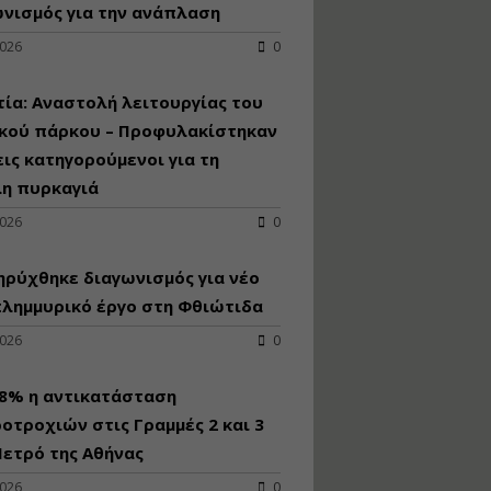
κατασκευή
νισμός για την ανάπλαση
κoλυμβητικής
2026
0
υδατοδεξαμενής
Εισηγητής:
Χρήστος Ροδόπουλος
ία: Αναστολή λειτουργίας του
Τιμή από: €230.00
ικού πάρκου – Προφυλακίστηκαν
Διάρκεια: 14 ώρες
εις κατηγορούμενοι για τη
λη πυρκαγιά
Διαδικασία
2026
0
αδειοδότησης και
έκδοσης
ρύχθηκε διαγωνισμός για νέo
πιστοποιητικού
κατάταξης
πλημμυρικό έργο στη Φθιώτιδα
τουριστικών μονάδων
2026
0
Εισηγητές:
Γραμματή Μπακλατσή
Νικόλαος Σαρούκος
98% η αντικατάσταση
Τιμή από: €145.00
οτροχιών στις Γραμμές 2 και 3
Διάρκεια: 8 ώρες
ετρό της Αθήνας
2026
0