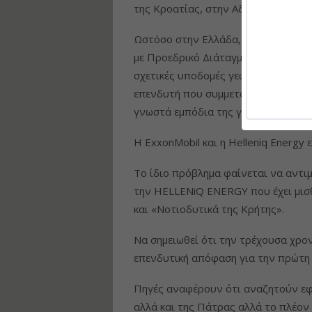
της Κροατίας, στην Αδριατική.
Ωστόσο στην Ελλάδα, το μοναδικό κο
με Προεδρικό Διάταγμα του λιμανιού
σχετικές υποδομές γεωτρήσεων. Δεύτ
επενδυτή που συμμετάσχει στο σχήμ
γνωστά εμπόδια της γραφειοκρατίας
Η ExxonMobil και η Helleniq Energy
Το ίδιο πρόβλημα φαίνεται να αντιμ
την HELLENiQ ENERGY που έχει μισ
και «Νοτιοδυτικά της Κρήτης».
Να σημειωθεί ότι την τρέχουσα χρο
επενδυτική απόφαση για την πρώτη 
Πηγές αναφέρουν ότι αναζητούν εφ
αλλά και της Πάτρας αλλά το πλέον 