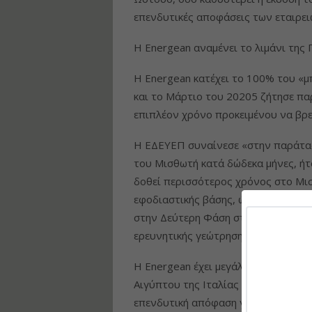
επενδυτικές αποφάσεις των εταιρειώ
Η Energean αναμένει το λιμάνι της
Η Energean κατέχει το 100% του «μ
και το Μάρτιο του 20205 ζήτησε πα
επιπλέον χρόνο προκειμένου να βρει 
Η ΕΔΕΥΕΠ συναίνεσε «στην παράτα
του Μισθωτή κατά δώδεκα μήνες, ήτ
δοθεί περισσότερος χρόνος στο Μισ
εφοδιαστικής βάσης, ώστε να ληφθε
στην Δεύτερη Φάση στην οποία ελάχ
ερευνητικής γεώτρησης».
Η Energean έχει μεγάλη δραστηριότη
Αιγύπτου της Ιταλίας και της Κροατ
επενδυτική απόφαση για την ανάπτυ