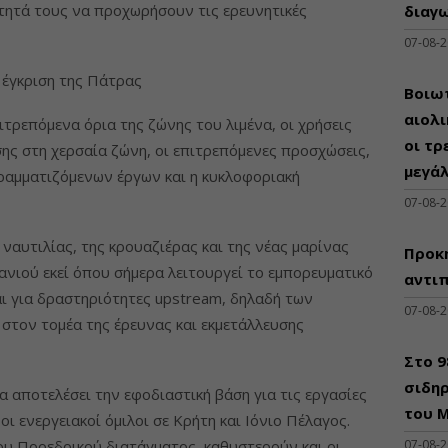
τητά τους να προχωρήσουν τις ερευνητικές
διαγω
07-08-
 έγκριση της Πάτρας
Βοιωτ
αιολ
ιτρεπόμενα όρια της ζώνης του λιμένα, οι χρήσεις
οι τρ
σης στη χερσαία ζώνη, οι επιτρεπόμενες προσχώσεις,
μεγά
ραμματιζόμενων έργων και η κυκλοφοριακή
07-08-
 ναυτιλίας, της κρουαζιέρας και της νέας μαρίνας
Προκη
ανιού εκεί όπου σήμερα λειτουργεί το εμπορευματικό
αντι
αι για δραστηριότητες upstream, δηλαδή των
07-08-
στον τομέα της έρευνας και εκμετάλλευσης
Στο 
σιδηρ
α αποτελέσει την εφοδιαστική βάση για τις εργασίες
του Μ
ι ενεργειακοί όμιλοι σε Κρήτη και Ιόνιο Πέλαγος.
ου Προεδρικού διατάγματος, καθυστερούν και οι
07-08-