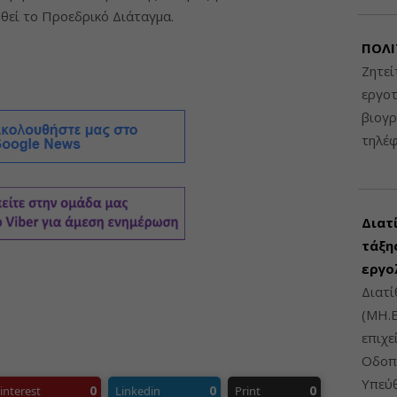
θεί το Προεδρικό Διάταγμα.
ΠΟΛΙ
Ζητεί
εργοτ
βιογ
τηλέ
Διατ
τάξης
εργο
Διατί
(ΜΗ.Ε
επιχε
Οδοπο
Υπεύθ
0
0
0
interest
Linkedin
Print