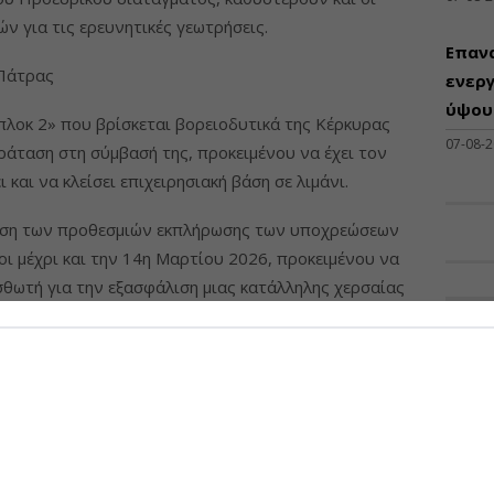
ν για τις ερευνητικές γεωτρήσεις.
Επαν
 Πάτρας
ενεργ
ύψους
πλοκ 2» που βρίσκεται βορειοδυτικά της Κέρκυρας
07-08-
ράταση στη σύμβασή της, προκειμένου να έχει τον
και να κλείσει επιχειρησιακή βάση σε λιμάνι.
ση των προθεσμιών εκπλήρωσης των υποχρεώσεων
οι μέχρι και την 14η Μαρτίου 2026, προκειμένου να
θωτή για την εξασφάλιση μιας κατάλληλης χερσαίας
ί η απόφαση του Μισθωτή για το αν θα προχωρήσει
ΠΡΟΣΦ
ιστο τεχνικό πρόγραμμα αποτελεί η όρυξη
Διάθ
Μηχα
τα στο upstream σε περιοχές του Ισραήλ, της
Διατ
ίας, όπου χθες ανακοίνωσε ότι έλαβε και την
Μηχαν
ξη του κοιτάσματος φυσικού αερίου Irena, ανοικτά
Β', Β