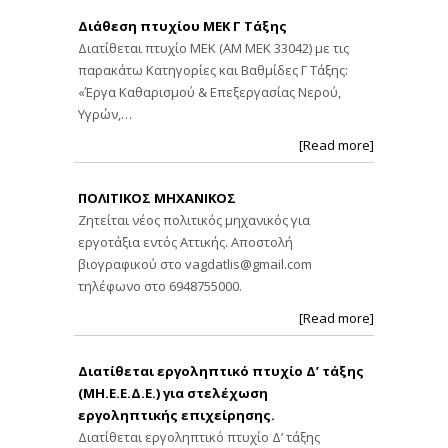
Διάθεση πτυχίου ΜΕΚ Γ Τάξης
Διατίθεται πτυχίο ΜΕΚ (ΑΜ ΜΕΚ 33042) με τις
παρακάτω Κατηγορίες και Βαθμίδες Γ Τάξης:
«Έργα Καθαρισμού & Επεξεργασίας Νερού,
Υγρών,…
[Read more]
ΠΟΛΙΤΙΚΟΣ ΜΗΧΑΝΙΚΟΣ
Ζητείται νέος πολιτικός μηχανικός για
εργοτάξια εντός Αττικής. Αποστολή
βιογραφικού στο
vagdatlis@gmail.com
τηλέφωνο στο 6948755000.
[Read more]
Διατίθεται εργοληπτικό πτυχίο Δ’ τάξης
(ΜΗ.Ε.Ε.Δ.Ε.) για στελέχωση
εργοληπτικής επιχείρησης.
Διατίθεται εργοληπτικό πτυχίο Δ’ τάξης