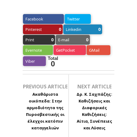
Facebook
Twitter
0
0
Pinterest
Linkedin
0
0
Print
E-mail
Evernote
GetPocket
GMail
Total
Viber
0
PREVIOUS ARTICLE
NEXT ARTICLE
Ακαθάριστα
Δρ. Κ. Σαχπάζης:
οικόπεδα: Στην
Καθιζήσεις και
αρμοδιότητα της
Διαφορικές
Πυροσβεστικής οι
Καθιζήσεις:
έλεγχοι κατόπιν
Αίτια, Συνέπειες
καταγγελιών
και Λύσεις