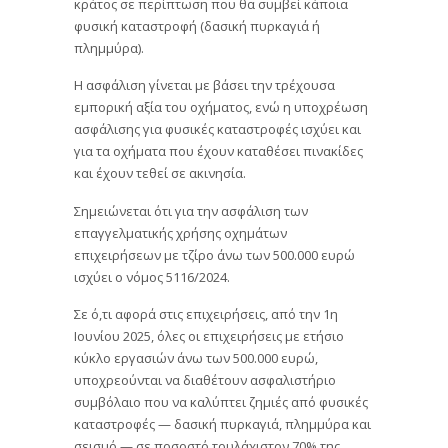
κράτος σε περίπτωση που θα συμβεί κάποια
φυσική καταστροφή (δασική πυρκαγιά ή
πλημμύρα).
Η ασφάλιση γίνεται με βάσει την τρέχουσα
εμπορική αξία του οχήματος, ενώ η υποχρέωση
ασφάλισης για φυσικές καταστροφές ισχύει και
για τα οχήματα που έχουν καταθέσει πινακίδες
και έχουν τεθεί σε ακινησία.
Σημειώνεται ότι για την ασφάλιση των
επαγγελματικής χρήσης οχημάτων
επιχειρήσεων με τζίρο άνω των 500.000 ευρώ
ισχύει ο νόμος 5116/2024.
Σε ό,τι αφορά στις επιχειρήσεις, από την 1η
Ιουνίου 2025, όλες οι επιχειρήσεις με ετήσιο
κύκλο εργασιών άνω των 500.000 ευρώ,
υποχρεούνται να διαθέτουν ασφαλιστήριο
συμβόλαιο που να καλύπτει ζημιές από φυσικές
καταστροφές — δασική πυρκαγιά, πλημμύρα και
σεισμό — σε ποσοστό τουλάχιστον 70% της