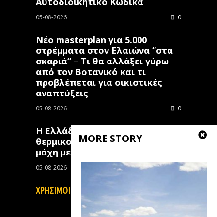
Αυτοδιοικητικό Κώδικα
05-08-2026
0
Νέο masterplan για 5.000
στρέμματα στον Ελαιώνα “στα
σκαριά” – Τι θα αλλάξει γύρω
από τον Βοτανικό και τι
προβλέπεται για οικιστικές
αναπτύξεις
05-08-2026
0
Η Ελλάδα επιστρατεύει
MORE STORY
θερμικούς δορυφόρους στη
μάχη με τις πυρκαγιές
05-08-2026
0
ΧΡΗΣΙΜΟΙ ΣΥΝΔΕΣΜΟΙ