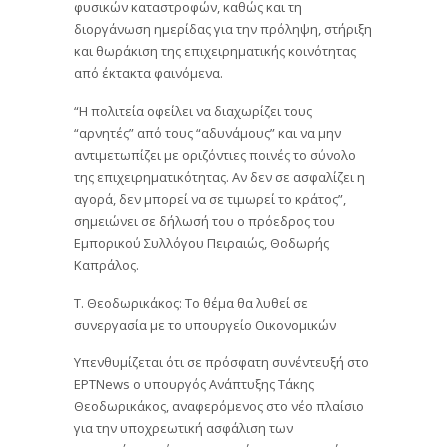
φυσικών καταστροφών, καθώς και τη
διοργάνωση ημερίδας για την πρόληψη, στήριξη
και θωράκιση της επιχειρηματικής κοινότητας
από έκτακτα φαινόμενα.
“Η πολιτεία οφείλει να διαχωρίζει τους
“αρνητές” από τους “αδυνάμους” και να μην
αντιμετωπίζει με οριζόντιες ποινές το σύνολο
της επιχειρηματικότητας. Αν δεν σε ασφαλίζει η
αγορά, δεν μπορεί να σε τιμωρεί το κράτος”,
σημειώνει σε δήλωσή του ο πρόεδρος του
Εμπορικού Συλλόγου Πειραιώς, Θοδωρής
Καπράλος.
Τ. Θεοδωρικάκος: Το θέμα θα λυθεί σε
συνεργασία με το υπουργείο Οικονομικών
Υπενθυμίζεται ότι σε πρόσφατη συνέντευξή στο
ΕΡΤΝews ο υπουργός Ανάπτυξης Τάκης
Θεοδωρικάκος, αναφερόμενος στο νέο πλαίσιο
για την υποχρεωτική ασφάλιση των