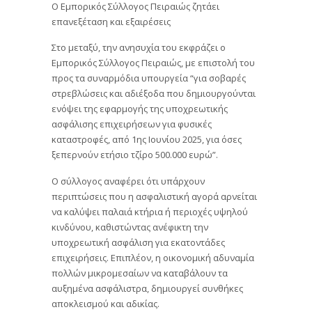
Ο Εμπορικός Σύλλογος Πειραιώς ζητάει
επανεξέταση και εξαιρέσεις
Στο μεταξύ, την ανησυχία του εκφράζει ο
Εμπορικός Σύλλογος Πειραιώς, με επιστολή του
προς τα συναρμόδια υπουργεία “για σοβαρές
στρεβλώσεις και αδιέξοδα που δημιουργούνται
ενόψει της εφαρμογής της υποχρεωτικής
ασφάλισης επιχειρήσεων για φυσικές
καταστροφές, από 1ης Ιουνίου 2025, για όσες
ξεπερνούν ετήσιο τζίρο 500.000 ευρώ”.
Ο σύλλογος αναφέρει ότι υπάρχουν
περιπτώσεις που η ασφαλιστική αγορά αρνείται
να καλύψει παλαιά κτήρια ή περιοχές υψηλού
κινδύνου, καθιστώντας ανέφικτη την
υποχρεωτική ασφάλιση για εκατοντάδες
επιχειρήσεις. Επιπλέον, η οικονομική αδυναμία
πολλών μικρομεσαίων να καταβάλουν τα
αυξημένα ασφάλιστρα, δημιουργεί συνθήκες
αποκλεισμού και αδικίας.