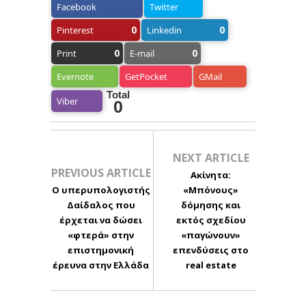
Facebook
Twitter
0
0
Pinterest
Linkedin
0
0
Print
E-mail
Evernote
GetPocket
GMail
Total
Viber
0
NEXT ARTICLE
PREVIOUS ARTICLE
Ακίνητα:
Ο υπερυπολογιστής
«Μπόνους»
Δαίδαλος που
δόμησης και
έρχεται να δώσει
εκτός σχεδίου
«φτερά» στην
«παγώνουν»
επιστημονική
επενδύσεις στο
έρευνα στην Ελλάδα
real estate