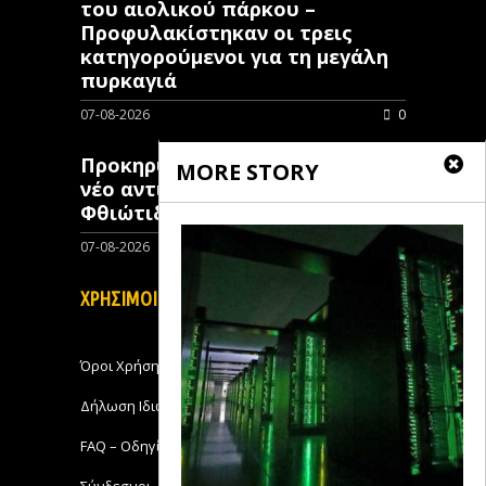
του αιολικού πάρκου –
Προφυλακίστηκαν οι τρεις
κατηγορούμενοι για τη μεγάλη
πυρκαγιά
07-08-2026
0
Προκηρύχθηκε διαγωνισμός για
MORE STORY
νέo αντιπλημμυρικό έργο στη
Φθιώτιδα
07-08-2026
0
ΧΡΗΣΙΜΟΙ ΣΥΝΔΕΣΜΟΙ
Όροι Χρήσης
Δήλωση Ιδιωτικότητας
FAQ – Οδηγίες Χρήσης
Σύνδεσμοι