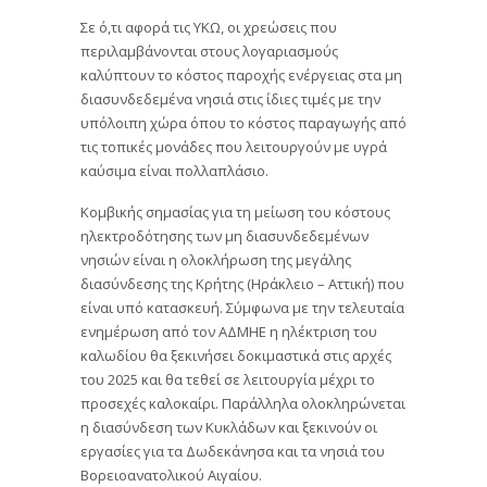
Σε ό,τι αφορά τις ΥΚΩ, οι χρεώσεις που
περιλαμβάνονται στους λογαριασμούς
καλύπτουν το κόστος παροχής ενέργειας στα μη
διασυνδεδεμένα νησιά στις ίδιες τιμές με την
υπόλοιπη χώρα όπου το κόστος παραγωγής από
τις τοπικές μονάδες που λειτουργούν με υγρά
καύσιμα είναι πολλαπλάσιο.
Κομβικής σημασίας για τη μείωση του κόστους
ηλεκτροδότησης των μη διασυνδεδεμένων
νησιών είναι η ολοκλήρωση της μεγάλης
διασύνδεσης της Κρήτης (Ηράκλειο – Αττική) που
είναι υπό κατασκευή. Σύμφωνα με την τελευταία
ενημέρωση από τον ΑΔΜΗΕ η ηλέκτριση του
καλωδίου θα ξεκινήσει δοκιμαστικά στις αρχές
του 2025 και θα τεθεί σε λειτουργία μέχρι το
προσεχές καλοκαίρι. Παράλληλα ολοκληρώνεται
η διασύνδεση των Κυκλάδων και ξεκινούν οι
εργασίες για τα Δωδεκάνησα και τα νησιά του
Βορειοανατολικού Αιγαίου.