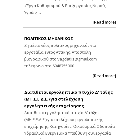
«Έργα Καθαρισμού & Επεξεργασίας Νερού,
Υγρών,…
[Read more]
ΠΟΛΙΤΙΚΟΣ ΜΗΧΑΝΙΚΟΣ
Ζητείται νέος πολιτικός μηχανικός για
εργοτάξια εντός Αττικής. Αποστολή
βιογραφικού στο
vagdatlis@gmail.com
τηλέφωνο στο 6948755000.
[Read more]
Διατίθεται εργοληπτικό πτυχίο Δ’ τάξης
(ΜΗ.Ε.Ε.Δ.Ε.) για στελέχωση
εργοληπτικής επιχείρησης.
Διατίθεται εργοληπτικό πτυχίο Δ’ τάξης
(ΜΗ.Ε.Ε.Δ.Ε.) για στελέχωση εργοληπτικής
επιχείρησης. Κατηγορίες: Οικοδομικά Οδοποιία
Υδραυλικά Ενεργειακά Υπεύθυνη συνεργασία