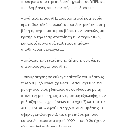
πρόσφατα από την πολιτική ηγεσία του ΥΠΕΝ και
περιλαμβάνει, όπως αναφέρεται, δράσεις:
– ανάπτυξης των ΑΠΕ ισόρροπα ανά κατηγορία
(φωτοβολταϊκά, αιολικά, υδροηλεκτρικά) και στη
βάση προγραμματισμού βάσει των αναγκών, με
κριτήριο την ελαχιστοποίηση των περικοπών,
και ταυτόχρονα ανάπτυξη συστημάτων
αποθήκευσης ενέργειας,
– απόκρισης (μετατόπισης) ζήτησης στις ώρες
υπερπροσφοράς των ΑΠΕ,
– συγκράτησης σε εύλογα επίπεδα του κόστους
των ρυθμιζόμενων χρεώσεων που σχετίζονται
με την ανάπτυξη δικτύων σε συνδυασμό με τη
σταδιακή μείωση, ως την οριστική εξάλειψη, των
ρυθμιζόμενων χρεώσεων που σχετίζονται με τις
ΑΠΕ (ΕΤΜΕΑΡ – αφού θα λήξουν οι συμβάσεις με
υψηλές επιδοτήσεις), και την επιδότηση των
καταναλώσεων στα νησιά (ΥΚΩ – αφού θα έχουν
υλοποιηθεί οι διασυνδέσεις),