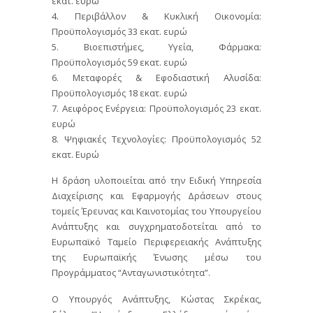
εκατ. ευρώ
4. Περιβάλλον & Κυκλική Οικονομία:
Προϋπολογισμός 33 εκατ. ευρώ
5. Βιοεπιστήμες, Υγεία, Φάρμακα:
Προϋπολογισμός 59 εκατ. ευρώ
6. Μεταφορές & Εφοδιαστική Αλυσίδα:
Προϋπολογισμός 18 εκατ. ευρώ
7. Αειφόρος Ενέργεια: Προϋπολογισμός 23 εκατ.
ευρώ
8. Ψηφιακές Τεχνολογίες: Προϋπολογισμός 52
εκατ. Ευρώ
Η δράση υλοποιείται από την Ειδική Υπηρεσία
Διαχείρισης και Εφαρμογής Δράσεων στους
τομείς Έρευνας και Καινοτομίας του Υπουργείου
Ανάπτυξης και συγχρηματοδοτείται από το
Ευρωπαϊκό Ταμείο Περιφερειακής Ανάπτυξης
της Ευρωπαϊκής Ένωσης μέσω του
Προγράμματος “Ανταγωνιστικότητα”.
Ο Υπουργός Ανάπτυξης, Κώστας Σκρέκας,