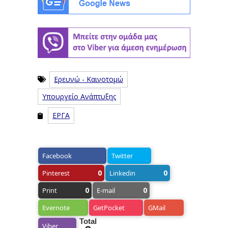
Ερευνώ - Καινοτομώ
Υπουργείο Ανάπτυξης
ΕΡΓΑ
Facebook
Twitter
0
0
Pinterest
Linkedin
0
0
Print
E-mail
Evernote
GetPocket
GMail
Total
Viber