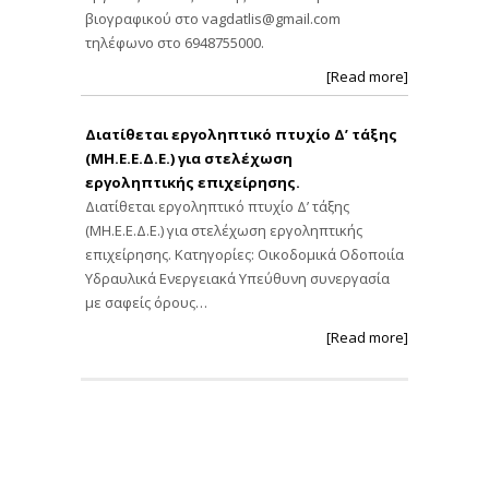
βιογραφικού στο
vagdatlis@gmail.com
τηλέφωνο στο 6948755000.
[Read more]
Διατίθεται εργοληπτικό πτυχίο Δ’ τάξης
(ΜΗ.Ε.Ε.Δ.Ε.) για στελέχωση
εργοληπτικής επιχείρησης.
Διατίθεται εργοληπτικό πτυχίο Δ’ τάξης
(ΜΗ.Ε.Ε.Δ.Ε.) για στελέχωση εργοληπτικής
επιχείρησης. Κατηγορίες: Οικοδομικά Οδοποιία
Υδραυλικά Ενεργειακά Υπεύθυνη συνεργασία
με σαφείς όρους…
[Read more]