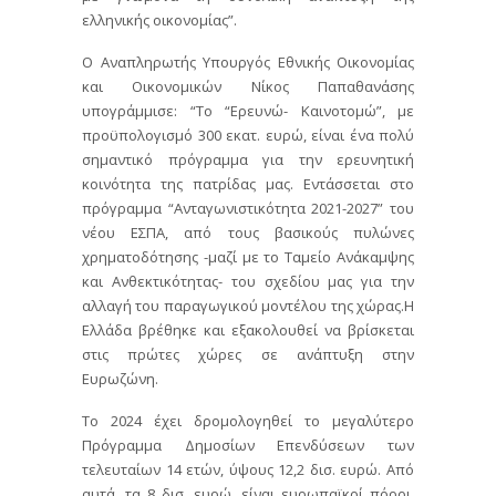
ελληνικής οικονομίας”.
Ο Αναπληρωτής Υπουργός Εθνικής Οικονομίας
και Οικονομικών Νίκος Παπαθανάσης
υπογράμμισε: “Το “Ερευνώ- Καινοτομώ”, με
προϋπολογισμό 300 εκατ. ευρώ, είναι ένα πολύ
σημαντικό πρόγραμμα για την ερευνητική
κοινότητα της πατρίδας μας. Εντάσσεται στο
πρόγραμμα “Ανταγωνιστικότητα 2021-2027” του
νέου ΕΣΠΑ, από τους βασικούς πυλώνες
χρηματοδότησης -μαζί με το Ταμείο Ανάκαμψης
και Ανθεκτικότητας- του σχεδίου μας για την
αλλαγή του παραγωγικού μοντέλου της χώρας.Η
Ελλάδα βρέθηκε και εξακολουθεί να βρίσκεται
στις πρώτες χώρες σε ανάπτυξη στην
Ευρωζώνη.
Το 2024 έχει δρομολογηθεί το μεγαλύτερο
Πρόγραμμα Δημοσίων Επενδύσεων των
τελευταίων 14 ετών, ύψους 12,2 δισ. ευρώ. Από
αυτά, τα 8 δισ. ευρώ, είναι ευρωπαϊκοί πόροι.