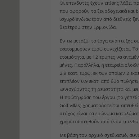
Οι επενδυτές έχουν επίσης λάβει π
που αφορούν τα ξενοδοχειακά και br
ισχυρό ενδιαφέρον από διεθνείς ξεν
θερέτρου στην Ερμιονίδα.
Εν τω μεταξύ, τα έργα ανάπτυξης 
εκατομμυρίων ευρώ συνεχίζεται. Το
ετοιμότητα, με 12 τρύπες να αναμέν
μήνες. Παράλληλα, η εταιρεία ολοκλ
2,9 εκατ. ευρώ, εκ των οποίων 2 εκ
επιπλέον 0,9 εκατ. από δύο πωλήσε
«ενισχύοντας τη ρευστότητα και με
Η πρώτη φάση του έργου (το γήπεδο 
Golf Villas) χρηματοδοτείται απευθε
στόχος είναι τα επώνυμα καταλύματα
χρηματοδοτηθούν από έναν επενδυτι
Με βάση τον αρχικό σχεδιασμό, συν