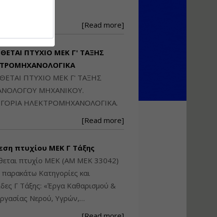
Ηλεκτρονική
250871
Ταυτότητα Κτιρίου/
Αυτοτελούς
[Read more]
Διηρημένης
ιδιοκτησίας – Θεωρία
και Πράξη (2024)
ΙΘΕΤΑΙ ΠΤΥΧΙΟ ΜΕΚ Γ' ΤΑΞΗΣ
Εισηγήτρια:
Αναστασία Μητρακάκη
ΚΤΡΟΜΗΧΑΝΟΛΟΓΙΚΑ
Τιμή από: €140.00
ΙΘΕΤΑΙ ΠΤΥΧΙΟ ΜΕΚ Γ' ΤΑΞΗΣ
Διάρκεια: 6 ώρες
ΝΟΛΟΓΟΥ ΜΗΧΑΝΙΚΟΥ.
ΓΟΡΙΑ ΗΛΕΚΤΡΟΜΗΧΑΝΟΛΟΓΙΚΑ.
Εφαρμογή
[Read more]
Πολεοδομικού
Σχεδιασμού Εντός
Ορίων Πόλεων και
εση πτυχίου ΜΕΚ Γ Τάξης
Οικισμών και Εκτός
Σχεδίου Δόμησης
θεται πτυχίο ΜΕΚ (ΑΜ ΜΕΚ 33042)
ς παρακάτω Κατηγορίες και
Εισηγήτρια:
Γραμματή Μπακλατσή
δες Γ Τάξης: «Έργα Καθαρισμού &
Τιμή από: €145.00
ργασίας Νερού, Υγρών,…
Διάρκεια: 8 ώρες
[Read more]