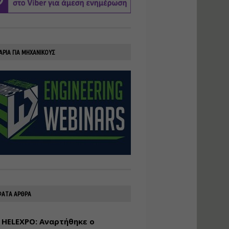
υλοποίηση
φωτοβολταϊκών
συστημάτων για
αυτοπαραγωγή (Net-
Billing)
ΑΡΙΑ ΓΙΑ ΜΗΧΑΝΙΚΟΥΣ
Εισηγητής:
Νικόλαος Παπαναστασίου
Τιμή από: €230.00
Διάρκεια: 16 ώρες
Αρχιτεκτονικός
Σχεδιασμός με το
Rhinoceros
Εισηγητής:
Κυριάκος Γολέμης
Τιμή από: €275.00
Διάρκεια: 18 ώρες
ΑΤΑ ΑΡΘΡΑ
 HELEXPO: Αναρτήθηκε ο
Σχεδιασμός και