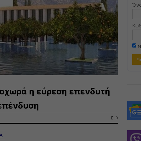
Όνο
Κωδ
Ν
προχωρά η εύρεση επενδυτή
 επένδυση
0
ΓΑ