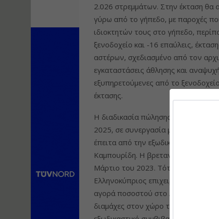
2.026 στρεμμάτων. Στην έκταση θα 
γύρω από το γήπεδο, με παροχές π
ιδιοκτητών τους στο γήπεδο, περίπ
ξενοδοχείο και -16 επαύλεις, έκταση
αστέρων, σχεδιασμένο από τον αρχι
εγκαταστάσεις άθλησης και αναψυχή
εξυπηρετούμενες από το ξενοδοχείο
έκτασης.
Η διαδικασία πώλησης του Kilada Go
2025, σε συνεργασία με τη Savills G
έπειτα από την εξωδικαστική λύση 
Καμπουρίδη. Η βρετανική εισηγμένη
Μάρτιο του 2023. Τότε αποπέμφθηκε 
Ελληνοκύπριος επιχειρηματίας απέκ
αγορά ποσοστού στο Amanzoe, στο 
διαμάχες στον χώρο των επενδύσεων 
εξωδικαστικό συμβιβασμό και εκατέ