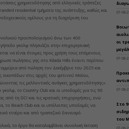
ροτάσεις χρηματοδότησης από ελληνικές τράπεζες
διαγω
anded residential τμήματα της ανάπτυξης, καθώς και
07-08-
οδοχειακούς ομίλους για τη διαχείριση του
Βοιωτ
αιολ
συνολικού προϋπολογισμού άνω των 400
οι τρ
 γήπεδο γκολφ πλησιάζει στην επιχειρησιακή
μεγά
εται να είναι έτοιμες προς χρήση τους επόμενους
07-08-
ήρωσε πωλήσεις γης στο Kilada Hills έναντι περίπου
ατομμύρια από πώληση τον Δεκέμβριο του 2025 και
Προκη
ις οικοπέδων στις αρχές του φετινού Μαΐου,
αντι
ιώνοντας τις μελλοντικές ανάγκες χρηματοδότησης».
07-08-
γκολφ, το Country Club και οι υποδομές για τις 90
ίας από τη DCI και τις κρατικές επιχορηγήσεις, ενώ
Στο 
, το Beach Club και οι υπόλοιπες υποδομές να
σιδηρ
κό εταίρο και από τραπεζικό δανεισμό.
του Μ
ολικά, το έργο θα καταλαμβάνει συνολική έκταση
07-08-