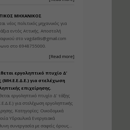
Βασικά στοιχεία
τεχνολογίας
ΤΙΚΟΣ ΜΗΧΑΝΙΚΟΣ
φωτισμού LED και
ανάλυση Συστημάτων
ται νέος πολιτικός μηχανικός για
Διαχείρισης
άξια εντός Αττικής. Αποστολή
Φωτισμού
ραφικού στο
vagdatlis@gmail.com
Εισηγητής:
Στέφανος Τουλόγλου
φωνο στο 6948755000.
Τιμή από: €190.00
[Read more]
Διάρκεια: 12 ώρες
ίθεται εργοληπτικό πτυχίο Δ’
Εκπόνηση Τοπικών και
Ειδικών Πολεοδομικών
 (ΜΗ.Ε.Ε.Δ.Ε.) για στελέχωση
Σχεδίων (ΤΠΣ και ΕΠΣ)
ληπτικής επιχείρησης.
θεται εργοληπτικό πτυχίο Δ’ τάξης
.Ε.Δ.Ε.) για στελέχωση εργοληπτικής
Εισηγητής:
Λάμπρος Κίσσας
ίρησης. Κατηγορίες: Οικοδομικά
Τιμή από: €130.00
ιία Υδραυλικά Ενεργειακά
Διάρκεια: 6 ώρες
υνη συνεργασία με σαφείς όρους…