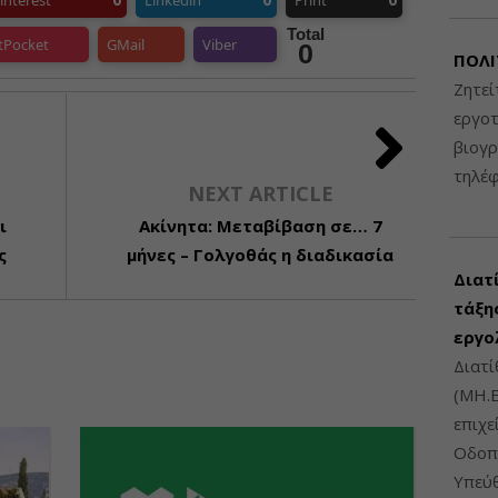
interest
Linkedin
Print
Total
tPocket
GMail
Viber
0
ΠΟΛΙ
Ζητεί
εργοτ
βιογ
τηλέ
NEXT ARTICLE
ι
Ακίνητα: Μεταβίβαση σε… 7
ς
μήνες – Γολγοθάς η διαδικασία
Διατ
τάξης
εργο
Διατί
(ΜΗ.Ε
επιχε
Οδοπο
Υπεύθ