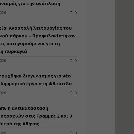
κατασκευή
νισμός για την ανάπλαση
κoλυμβητικής
2026
0
υδατοδεξαμενής
Εισηγητής:
Χρήστος Ροδόπουλος
ία: Αναστολή λειτουργίας του
Τιμή από: €230.00
ικού πάρκου – Προφυλακίστηκαν
Διάρκεια: 14 ώρες
εις κατηγορούμενοι για τη
λη πυρκαγιά
Διαδικασία
2026
0
αδειοδότησης και
έκδοσης
ρύχθηκε διαγωνισμός για νέo
πιστοποιητικού
κατάταξης
πλημμυρικό έργο στη Φθιώτιδα
τουριστικών μονάδων
2026
0
Εισηγητές:
Γραμματή Μπακλατσή
Νικόλαος Σαρούκος
98% η αντικατάσταση
Τιμή από: €145.00
οτροχιών στις Γραμμές 2 και 3
Διάρκεια: 8 ώρες
ετρό της Αθήνας
2026
0