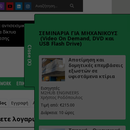

ΣΕΜΙΝΑΡΙΑ ΓΙΑ ΜΗΧΑΝΙΚΟΥΣ
(Video On Demand, DVD και
USB Flash Drive)
Close (X)
Αποτίμηση και
δομητικές επεμβάσεις
εξωστών σε
υφιστάμενα κτίρια
 WORK
ΕΠΙΚΟΙΝΩΝΙΑ
Εισηγητές:
M2HUB ENGINEERS
Χρήστος Ροδόπουλος
δος
Εγγραφή
Ανάκτηση κωδικού
Τιμή από: €215.00
Διάρκεια: 10 ώρες
ετε λογαριασμό;