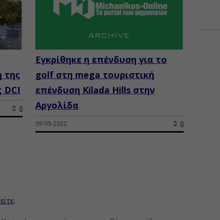
Εγκρίθηκε η επένδυση για το
η της
golf στη mega τουριστική
ς DCI
επένδυση Kilada Hills στην
Αργολίδα
0
09-09-2022
0
είτε
.