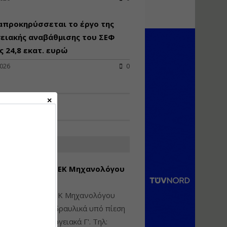
Υγιεινή και Ασφάλεια
απροκηρύσσεται το έργο της
στα Ιδιωτικά και
Δημόσια Έργα
ειακής αναβάθμισης του ΣΕΦ
 24,8 εκατ. ευρώ
Εισηγητής:
Ζήσης Παπασταμάτης
2026
0
Τιμή από: €145.00
Διάρκεια: 7 ώρες
Διαδικασία Έκδοσης
Οικοδομικών Αδειών
μέσω του e-Άδειες –
ΑΤΕΣ ΑΓΓΕΛΙΕΣ
Παραδείγματα
Εφαρμογής
εση Πτυχίου ΜΕΚ Μηχανολόγου
Εισηγήτρια:
Αναστασία Μητρακάκη
νικού Γ' Τάξης
Τιμή από: €165.00
ίθεται πτυχίο ΜΕΚ Μηχανολόγου
Διάρκεια: 9 ώρες
ικού: Η/Μ Γ', Υδραυλικά υπό πίεση
ιομηχανικά - Ενεργειακά Γ'. Τηλ: