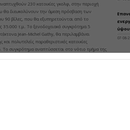
αναπτυχθούν 230 κατοικίες γκολφ, στην περιοχή
ου θα διευκολύνουν την άμεση πρόσβαση των
Επαν
ου 90 βίλες, που θα εξυπηρετούνται από το
ενεργ
ς 35.000 τ.μ.. Το ξενοδοχειακό συγκρότημα 5
ύψους
τέκτονα Jean-Michel Gathy, θα περιλαμβάνει
07-08-
ς και πολυτελείς παραθεριστικές κατοικίες
. Το συγκρότημα αναπτύσσεται στο νότιο τμήμα της
lf & Country Club ξεκίνησε το δεύτερο εξάμηνο του
reece. Η εταιρεία φέρεται να επικεντρώθηκε στο έργο
ΠΡΟΣΦ
της διαμάχης με τον πρώην συνεργάτη της, Μίλτο
 συνεργαζόταν με τον Κύπριο επιχειρηματία έως τον
Διάθ
από τη διοίκηση, με την DCI να καταγγέλλει ότι ο
Μηχα
ρυψε την ύπαρξη ενός call option που αφορούσε την
Διατ
Πόρτο Χέλι. Μια από τις πιο πολυσυζητημένες
Μηχαν
και του τουριστικού real estate έληξε με
Β', Β
ρωθεν υποχωρήσεις, θέτοντας και οριστικό τέλος σε