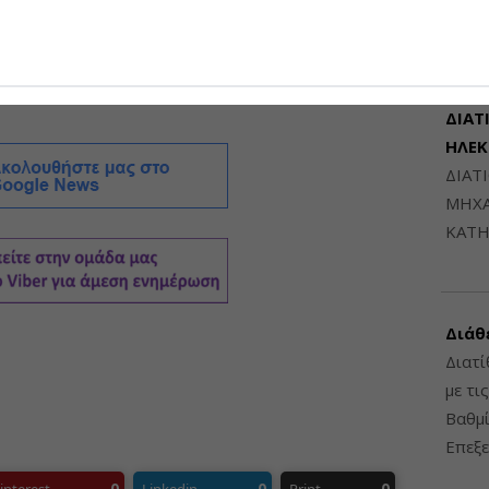
6948
σίες μεταξύ των δύο πλευρών.
ΔΙΑΤ
ΗΛΕ
ΔΙΑΤ
ΜΗΧΑ
ΚΑΤΗ
Διάθ
Διατί
με τι
Βαθμί
Επεξε
0
0
0