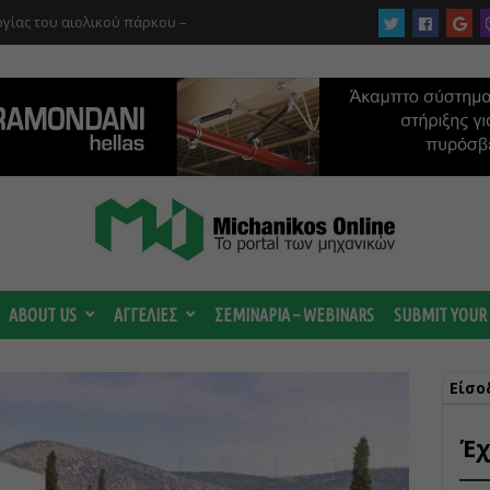
ργίας του αιολικού πάρκου –
 κατηγορούμενοι για τη μεγάλη πυρκαγιά
ABOUT US
ΑΓΓΕΛΙΕΣ
ΣΕΜΙΝΑΡΙΑ – WEBINARS
SUBMIT YOUR
Είσο
Έχ