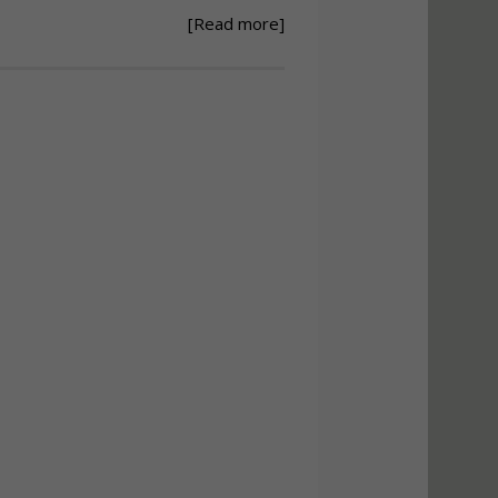
[Read more]
Ανάθεση – Εκτέλεση –
Επίβλεψη Δημοσίων
Έργων με τον
Ν.4782/2021
Εισηγητής:
Ζήσης Παπασταμάτης
Τιμή από: €220.00
Διάρκεια: 18 ώρες
Σχεδιασμός, μελέτη
και τεχνική
υλοποίηση
φωτοβολταϊκών
συστημάτων για
αυτοπαραγωγή (Net-
metering)
Εισηγητής:
Νικόλαος Παπαναστασίου
Τιμή από: €215.00
Διάρκεια: 16 ώρες