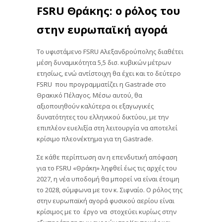
FSRU Θράκης: ο ρόλος του
στην ευρωπαϊκή αγορά
Το υφιστάμενο FSRU Αλεξανδρούπολης διαθέτει
μέση δυναμικότητα 5,5 δισ. κυβικών μέτρων
ετησίως, ενώ αντίστοιχη θα έχει και το δεύτερο
FSRU που προγραμματίζει η Gastrade στο
Θρακικό Πέλαγος. Μέσω αυτού, θα
αξιοποιηθούν καλύτερα οι εξαγωγικές
δυνατότητες του ελληνικού δικτύου, με την
επιπλέον ευελιξία στη λειτουργία να αποτελεί
κρίσιμο πλεονέκτημα για τη Gastrade.
Σε κάθε περίπτωση αν η επενδυτική απόφαση
για το FSRU «Θράκη» ληφθεί έως τις αρχές του
2027, η νέα υποδομή θα μπορεί να είναι έτοιμη
το 2028, σύμφωνα με τον κ. Σιφναίο. Ο ρόλος της
στην ευρωπαϊκή αγορά φυσικού αερίου είναι
κρίσιμος με το έργο να στοχεύει κυρίως στην