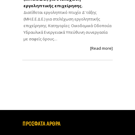
εργοληπτικής επιχείρησης.
Διατίθεται εργοληπτικό πτυχίο Δ’ τάξης
(ΜΗ.Ε.Ε.Δ.Ε.) για στελέχωση εργοληπτικής
επιχείρησης. Κατηγορίες: Οικοδομικά Οδοποιία
Υδραυλικά Ενεργειακά Υπεύθυνη συνεργασία
με σαφείς όρους…
[Read more]
ΠΡΟΣΦΑΤΑ ΑΡΘΡΑ