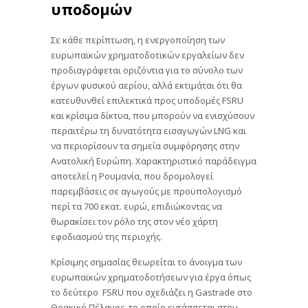
υποδομών
Σε κάθε περίπτωση, η ενεργοποίηση των
ευρωπαϊκών χρηματοδοτικών εργαλείων δεν
προδιαγράφεται οριζόντια για το σύνολο των
έργων φυσικού αερίου, αλλά εκτιμάται ότι θα
κατευθυνθεί επιλεκτικά προς υποδομές FSRU
και κρίσιμα δίκτυα, που μπορούν να ενισχύσουν
περαιτέρω τη δυνατότητα εισαγωγών LNG και
να περιορίσουν τα σημεία συμφόρησης στην
Ανατολική Ευρώπη. Χαρακτηριστικό παράδειγμα
αποτελεί η Ρουμανία, που δρομολογεί
παρεμβάσεις σε αγωγούς με προϋπολογισμό
περί τα 700 εκατ. ευρώ, επιδιώκοντας να
θωρακίσει τον ρόλο της στον νέο χάρτη
εφοδιασμού της περιοχής.
Κρίσιμης σημασίας θεωρείται το άνοιγμα των
ευρωπαϊκών χρηματοδοτήσεων για έργα όπως
το δεύτερο FSRU που σχεδιάζει η Gastrade στο
Θρακικό Πέλαγος, το οποίο εντάσσεται στον