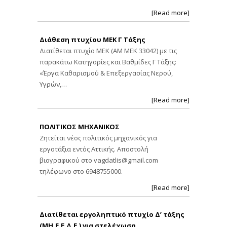
[Read more]
Διάθεση πτυχίου ΜΕΚ Γ Τάξης
Διατίθεται πτυχίο ΜΕΚ (ΑΜ ΜΕΚ 33042) με τις
παρακάτω Κατηγορίες και Βαθμίδες Γ Τάξης:
«Έργα Καθαρισμού & Επεξεργασίας Νερού,
Υγρών,…
[Read more]
ΠΟΛΙΤΙΚΟΣ ΜΗΧΑΝΙΚΟΣ
Ζητείται νέος πολιτικός μηχανικός για
εργοτάξια εντός Αττικής. Αποστολή
βιογραφικού στο
vagdatlis@gmail.com
τηλέφωνο στο 6948755000.
[Read more]
Διατίθεται εργοληπτικό πτυχίο Δ’ τάξης
(ΜΗ.Ε.Ε.Δ.Ε.) για στελέχωση