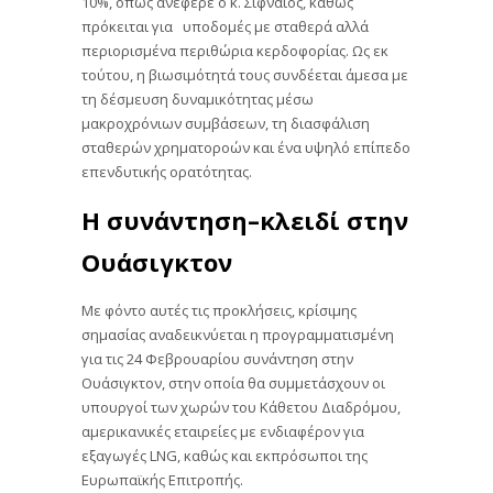
10%, όπως ανέφερε ο κ. Σιφναίος, καθώς
πρόκειται για υποδομές με σταθερά αλλά
περιορισμένα περιθώρια κερδοφορίας. Ως εκ
τούτου, η βιωσιμότητά τους συνδέεται άμεσα με
τη δέσμευση δυναμικότητας μέσω
μακροχρόνιων συμβάσεων, τη διασφάλιση
σταθερών χρηματοροών και ένα υψηλό επίπεδο
επενδυτικής ορατότητας.
Η συνάντηση–κλειδί στην
Ουάσιγκτον
Με φόντο αυτές τις προκλήσεις, κρίσιμης
σημασίας αναδεικνύεται η προγραμματισμένη
για τις 24 Φεβρουαρίου συνάντηση στην
Ουάσιγκτον, στην οποία θα συμμετάσχουν οι
υπουργοί των χωρών του Κάθετου Διαδρόμου,
αμερικανικές εταιρείες με ενδιαφέρον για
εξαγωγές LNG, καθώς και εκπρόσωποι της
Ευρωπαϊκής Επιτροπής.