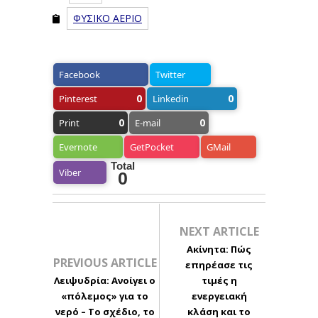
ΦΥΣΙΚΟ ΑΕΡΙΟ
Facebook
Twitter
0
0
Pinterest
Linkedin
0
0
Print
E-mail
Evernote
GetPocket
GMail
Total
Viber
0
NEXT ARTICLE
Ακίνητα: Πώς
PREVIOUS ARTICLE
επηρέασε τις
Λειψυδρία: Ανοίγει ο
τιμές η
«πόλεμος» για το
ενεργειακή
νερό – Το σχέδιο, το
κλάση και το