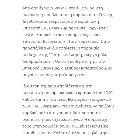
Από όσα έχουν γίνει γνωστά έως τώρα, στη
συνάντηση προβλέπεται η παρουσία της Γενικής
Διευθύντριας Ενέργειας στην Ευρωπαϊκή
Επιτροπή (DG Ener), κυρίας Ντίντε Γιόργκεσεν,
ενώ δεν αποκλείεται να συμμετάσχει και ο
Επίτροπος Ενέργειας, κ. Νταν Γιόργκεσεν. Στην
προσπάθεια να διασφαλιστεί η παρουσία
στελεχών της ΕΕ στη συνάντηση, ενεργό ρόλο
διαδραμάτισε η ελληνική κυβέρνηση, με τον
υπουργό Ενέργειας, κ. Σταύρο Παπασταύρου, να
πηγαίνει επίσης στην Ουάσιγκτον.
Ιδιαίτερη σημασία αποδίδεται και στη
συμμετοχή του αμερικανικού κρατικού fund DFC,
καθώς και της Τράπεζας Εξαγωγών–Εισαγωγών
των ΗΠΑ (Exim Bank), που αναμένεται να παίξουν
κομβικό ρόλο στη χρηματοδότηση και την
υλοποίηση των σχετικών έργων. Η συμμετοχή
τους υπογραμμίζει ότι οι Ηνωμένες Πολιτείες
τοποθετούν τον Κάθετο Διάδρομο ψηλά στην