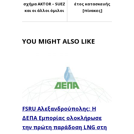
σχήμα AKTOR – SUEZ
έτος κατασκευής
και οι άλλοι όμιλοι
[πίνακες]
YOU MIGHT ALSO LIKE
FSRU Αλεξανδρούπολης: Η
ΔΕΠΑ Εμπορίας ολοκλήρωσε
την πρώτη παράδοση LNG στη