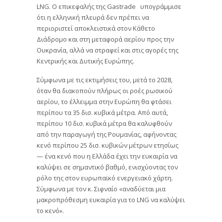
LNG. Ο επικεφαλής της Gastrade υπογράμμισε
ότι η ελληνική πλευρά δεν πρέπει να
περιοριστεί αποκλειστικά στον Κάθετο
Διάδρομο και στη μεταφορά αερίου προς την
Ουκρανία, αλλά να στραφεί και στις αγορές της
Κεντρικής και Δυτικής Ευρώπης.
Σύμφωνα με τις εκτιμήσεις του, μετά το 2028,
όταν θα διακοπούν πλήρως οι ροές ρωσικού
αερίου, το έλλειμμα στην Ευρώπη θα φτάσει
περίπου τα 35 δισ. κυβικά μέτρα. Από αυτά,
περίπου 10 δισ. κυβικά μέτρα θα καλυφθούν
από την παραγωγή της Ρουμανίας, αφήνοντας
κενό περίπου 25 δισ. κυβικών μέτρων ετησίως
— ένα κενό που η Ελλάδα έχει την ευκαιρία να
καλύψει σε σημαντικό βαθμό, ενισχύοντας τον
ρόλο της στον ευρωπαϊκό ενεργειακό χάρτη.
Σύμφωνα με τον κ. Σιφναίο «αναδύεται μια
μακροπρόθεσμη ευκαιρία για το LNG να καλύψει
το κενό».