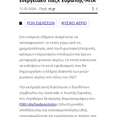
ενεργειακό παζλ Ευρώπης-ΗΠΑ
12-02-2026 - Πηγή:
ot.gr
0
ΡΟΗ ΕΙΔΗΣΕΩΝ
ΦΥΣΙΚΟ ΑΕΡΙΟ
Στο επόμενο εξάμηνο αναμένεται να
αποσαφηνιστεί το τοπίο γύρω από τη
χρηματοδότηση, από την Ευρωπαϊκή Επιτροπή,
κρίσιμων ενεργειακών υποδομών και έργων
μεταφοράς φυσικού αερίου, τα οποία καλούνται
να καλύψουν το κενό εφοδιασμού που θα
δημιουργήσει η πλήρης διακοπή των ροών
ρωσικού αερίου στο τέλος του 2027.
Την εκτίμηση αυτή διατύπωσε ο διευθύνων
σύμβουλος της Gastrade, κ. Κωστής Σιφναίος,
στο περιθώριο ξενάγησης δημοσιογράφων στο
FSRU Αλεξανδρούπολη
ς (πλωτή μονάδα
αποθήκευσης και επαναεριοποίησης LNG),
υπογραμμίζοντας ότι ενισχύονται οι πιέσεις στο