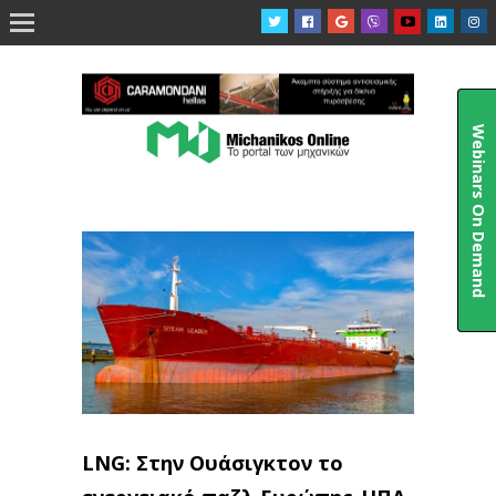

Webinars On Demand
LNG: Στην Ουάσιγκτον το