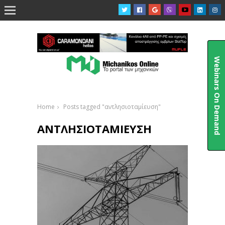

Webinars On Demand
Home
Posts tagged "αντλησιοταμίευση"
ΑΝΤΛΗΣΙΟΤΑΜΊΕΥΣΗ