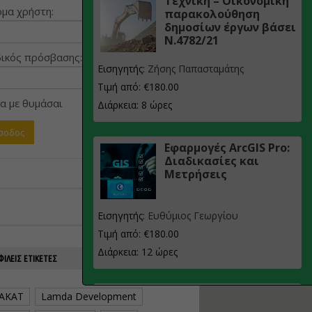
Τεχνική – Οικονομική
μα χρήστη:
παρακολούθηση
δημοσίων έργων βάσει
Ν.4782/21
ικός πρόσβασης:
Εισηγητής:
Ζήσης Παπασταμάτης
Τιμή από: €180.00
α με θυμάσαι
Διάρκεια: 8 ώρες
Εφαρμογές ArcGIS Pro:
Διαδικασίες και
Μετρήσεις
Εισηγητής:
Ευθύμιος Γεωργίου
Τιμή από: €180.00
Διάρκεια: 12 ώρες
ΙΛΕΊΣ ΕΤΙΚΈΤΕΣ
Σχεδιασμός, μελέτη
AKAT
Lamda Development
και τεχνική