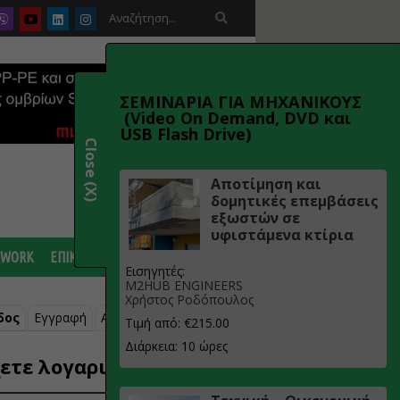

ΣΕΜΙΝΑΡΙΑ ΓΙΑ ΜΗΧΑΝΙΚΟΥΣ
(Video On Demand, DVD και
USB Flash Drive)
Close (X)
Αποτίμηση και
δομητικές επεμβάσεις
εξωστών σε
υφιστάμενα κτίρια
 WORK
ΕΠΙΚΟΙΝΩΝΙΑ
Εισηγητές:
M2HUB ENGINEERS
Χρήστος Ροδόπουλος
δος
Εγγραφή
Ανάκτηση κωδικού
Τιμή από: €215.00
Διάρκεια: 10 ώρες
ετε λογαριασμό;