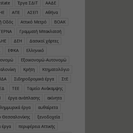
estate
Έργα ΣΔΙΤ
ΑΑΔΕ
υλοποίηση
φωτοβολταϊκών
ΗΕ
ΑΠΕ
ΑΣΕΠ
Αθήνα
συστημάτων για
αυτοπαραγωγή (Net-
κή Οδός
Αττικό Μετρό
ΒΟΑΚ
Billing)
ΤΕΡΝΑ
Γραμματή Μπακλατσή
Εισηγητής:
Νικόλαος Παπαναστασίου
ΔΗΕ
ΔΕΗ
Δασικοί χάρτες
Τιμή από: €230.00
Διάρκεια: 16 ώρες
Α
ΕΦΚΑ
Ελληνικό
κονομώ
Εξοικονομώ-Αυτονομώ
Αρχιτεκτονικός
αλονίκη
Κρήτη
Κτηματολόγιο
Σχεδιασμός με το
ΙΔΑ
Σιδηροδρομικά έργα
ΣτΕ
Rhinoceros
ΕΔ
ΤΕΕ
Ταμείο Ανάκαμψης
Εισηγητής:
Κυριάκος Γολέμης
Ν
έργα ανάπλασης
ακίνητα
Τιμή από: €275.00
πλημμυρικά έργα
αυθαίρετα
Διάρκεια: 18 ώρες
ό Θεσσαλονίκης
ξενοδοχεία
ά έργα
περιφέρεια Αττικής
Σχεδιασμός και