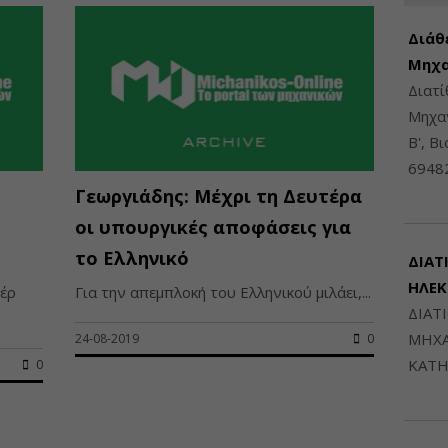
Διάθ
Μηχα
Διατ
Μηχαν
Β', Β
6948
Γεωργιάδης: Μέχρι τη Δευτέρα
οι υπουργικές αποφάσεις για
το Ελληνικό
ΔΙΑΤ
ΗΛΕ
πέρ
Για την απεμπλοκή του Ελληνικού μιλάει,...
ΔΙΑΤ
ΜΗΧΑ
24-08-2019
0
ΚΑΤΗ
0