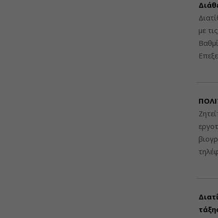
Διάθ
Διατί
με τι
Βαθμί
Επεξε
ΠΟΛΙ
Ζητεί
εργοτ
βιογ
τηλέ
Διατ
τάξης