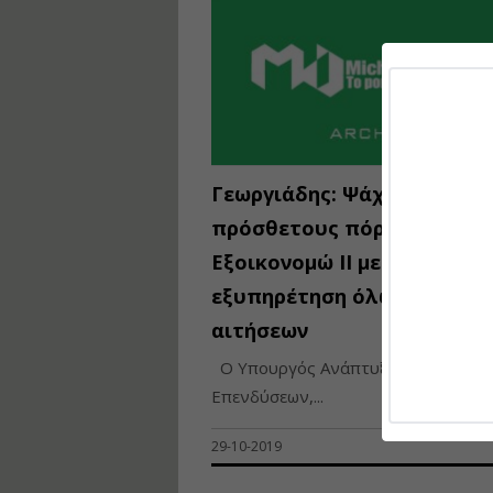
Γεωργιάδης: Ψάχνουμε
πρόσθετους πόρους για το
Εξοικονομώ ΙΙ με σκοπό τη
εξυπηρέτηση όλων των
αιτήσεων
Ο Υπουργός Ανάπτυξης και
Επενδύσεων,...
29-10-2019