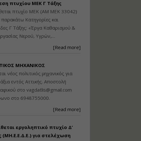
εση πτυχίου ΜΕΚ Γ Τάξης
Βασικά στοιχεία
θεται πτυχίο ΜΕΚ (ΑΜ ΜΕΚ 33042)
τεχνολογίας
φωτισμού LED και
ς παρακάτω Κατηγορίες και
ανάλυση Συστημάτων
δες Γ Τάξης: «Έργα Καθαρισμού &
Διαχείρισης
ργασίας Νερού, Υγρών,…
Φωτισμού
Εισηγητής:
Στέφανος Τουλόγλου
[Read more]
Τιμή από: €190.00
Διάρκεια: 12 ώρες
ΤΙΚΟΣ ΜΗΧΑΝΙΚΟΣ
ται νέος πολιτικός μηχανικός για
Εκπόνηση Τοπικών και
άξια εντός Αττικής. Αποστολή
Ειδικών Πολεοδομικών
ραφικού στο
vagdatlis@gmail.com
Σχεδίων (ΤΠΣ και ΕΠΣ)
φωνο στο 6948755000.
[Read more]
Εισηγητής:
Λάμπρος Κίσσας
Τιμή από: €130.00
ίθεται εργοληπτικό πτυχίο Δ’
Διάρκεια: 6 ώρες
 (ΜΗ.Ε.Ε.Δ.Ε.) για στελέχωση