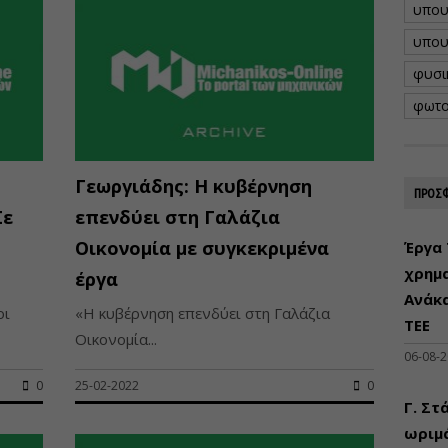
υπου
υπου
φυσι
φωτο
Γεωργιάδης: Η κυβέρνηση
ΠΡΟΣΦ
Σε
επενδύει στη Γαλάζια
Οικονομία με συγκεκριμένα
Έργα 
χρημ
έργα
Ανάκ
οι
«Η κυβέρνηση επενδύει στη Γαλάζια
ΤΕΕ
Οικονομία...
06-08-
0
25-02-2022
0
Γ. Στ
ωριμά