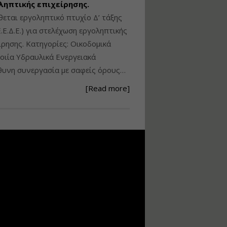
ληπτικής επιχείρησης.
Ανάθεση – Εκτέλεση –
θεται εργοληπτικό πτυχίο Δ’ τάξης
Επίβλεψη Δημοσίων
.Ε.Δ.Ε.) για στελέχωση εργοληπτικής
Έργων με τον
ίρησης. Κατηγορίες: Οικοδομικά
Ν.4782/2021
ιία Υδραυλικά Ενεργειακά
Εισηγητής:
Ζήσης Παπασταμάτης
υνη συνεργασία με σαφείς όρους…
Τιμή από: €220.00
[Read more]
Διάρκεια: 18 ώρες
Σχεδιασμός, μελέτη
και τεχνική
υλοποίηση
φωτοβολταϊκών
συστημάτων για
αυτοπαραγωγή (Net-
metering)
Εισηγητής:
Νικόλαος Παπαναστασίου
Τιμή από: €215.00
Διάρκεια: 16 ώρες