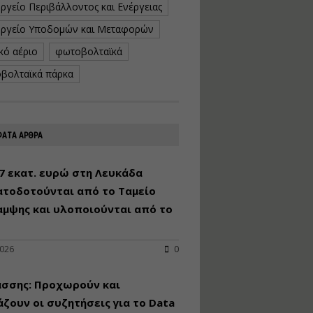
ργείο Περιβάλλοντος και Ενέργειας
κατασκευή
κoλυμβητικής
ργείο Υποδομών και Μεταφορών
υδατοδεξαμενής
κό αέριο
φωτοβολταϊκά
Εισηγητής:
Χρήστος Ροδόπουλος
βολταϊκά πάρκα
Τιμή από: €230.00
Διάρκεια: 14 ώρες
ΑΤΑ ΑΡΘΡΑ
Διαδικασία
αδειοδότησης και
έκδοσης
7 εκατ. ευρώ στη Λευκάδα
πιστοποιητικού
ατοδοτούνται από το Ταμείο
κατάταξης
τουριστικών μονάδων
αμψης και υλοποιούνται από το
Εισηγητές:
Γραμματή Μπακλατσή
Νικόλαος Σαρούκος
2026
0
Τιμή από: €145.00
άσσης: Προχωρούν και
Διάρκεια: 8 ώρες
ζουν οι συζητήσεις για το Data