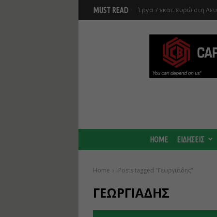
Έργα 7 εκατ. ευρώ στη Λε
MUST READ
Ανάκαμψης και υλοποιούντ
HOME
ΕΙΔΗΣΕΙΣ
Home
Posts tagged "Γεωργιάδης"
ΓΕΩΡΓΙΆΔΗΣ