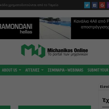
υκάδα χρηματοδοτούνται από το Ταμείο
αι από το ΤΕΕ
ABOUT US
ΑΓΓΕΛΙΕΣ
ΣΕΜΙΝΑΡΙΑ – WEBINARS
SUBMIT YOUR
Είσο
Έχ