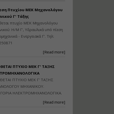
Ηλεκτρονική
Ταυτότητα Κτιρίου/
εση Πτυχίου ΜΕΚ Μηχανολόγου
Αυτοτελούς
Διηρημένης
νικού Γ' Τάξης
ιδιοκτησίας – Θεωρία
ίθεται πτυχίο ΜΕΚ Μηχανολόγου
και Πράξη (2024)
ικού: Η/Μ Γ', Υδραυλικά υπό πίεση
Εισηγήτρια:
Αναστασία Μητρακάκη
ιομηχανικά - Ενεργειακά Γ'. Τηλ:
Τιμή από: €140.00
250871
Διάρκεια: 6 ώρες
[Read more]
Εφαρμογή
Πολεοδομικού
ΙΘΕΤΑΙ ΠΤΥΧΙΟ ΜΕΚ Γ' ΤΑΞΗΣ
Σχεδιασμού Εντός
ΚΤΡΟΜΗΧΑΝΟΛΟΓΙΚΑ
Ορίων Πόλεων και
Οικισμών και Εκτός
ΙΘΕΤΑΙ ΠΤΥΧΙΟ ΜΕΚ Γ' ΤΑΞΗΣ
Σχεδίου Δόμησης
ΝΟΛΟΓΟΥ ΜΗΧΑΝΙΚΟΥ.
Εισηγήτρια:
Γραμματή Μπακλατσή
ΓΟΡΙΑ ΗΛΕΚΤΡΟΜΗΧΑΝΟΛΟΓΙΚΑ.
Τιμή από: €145.00
[Read more]
Διάρκεια: 8 ώρες