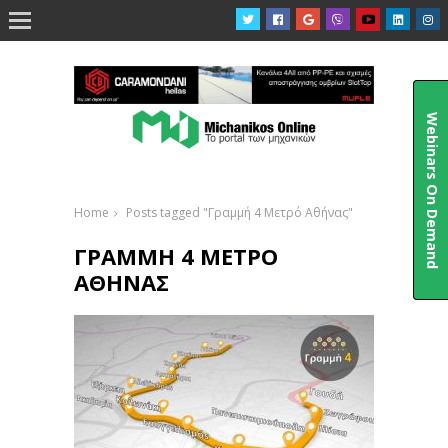

Webinars On Demand
Home
Posts tagged "Γραμμή 4 Μετρό Αθήνας"
ΓΡΑΜΜΉ 4 ΜΕΤΡΌ
ΑΘΉΝΑΣ