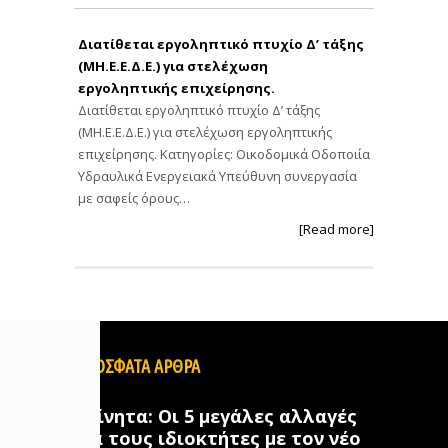
Διατίθεται εργοληπτικό πτυχίο Δ’ τάξης
(ΜΗ.Ε.Ε.Δ.Ε.) για στελέχωση
εργοληπτικής επιχείρησης.
Διατίθεται εργοληπτικό πτυχίο Δ’ τάξης
(ΜΗ.Ε.Ε.Δ.Ε.) για στελέχωση εργοληπτικής
επιχείρησης. Κατηγορίες: Οικοδομικά Οδοποιία
Υδραυλικά Ενεργειακά Υπεύθυνη συνεργασία
με σαφείς όρους…
[Read more]
ΠΡΟΣΦΑΤΑ ΑΡΘΡΑ
Ακίνητα: Οι 5 μεγάλες αλλαγές
για τους ιδιοκτήτες με τον νέο