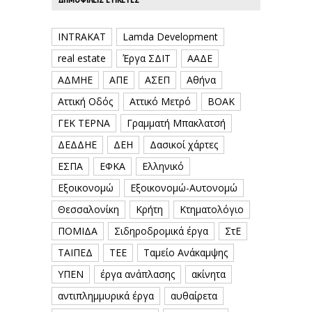
INTRAKAT
Lamda Development
real estate
Έργα ΣΔΙΤ
ΑΑΔΕ
ΑΔΜΗΕ
ΑΠΕ
ΑΣΕΠ
Αθήνα
Αττική Οδός
Αττικό Μετρό
ΒΟΑΚ
ΓΕΚ ΤΕΡΝΑ
Γραμματή Μπακλατσή
ΔΕΔΔΗΕ
ΔΕΗ
Δασικοί χάρτες
ΕΣΠΑ
ΕΦΚΑ
Ελληνικό
Εξοικονομώ
Εξοικονομώ-Αυτονομώ
Θεσσαλονίκη
Κρήτη
Κτηματολόγιο
ΠΟΜΙΔΑ
Σιδηροδρομικά έργα
ΣτΕ
ΤΑΙΠΕΔ
ΤΕΕ
Ταμείο Ανάκαμψης
ΥΠΕΝ
έργα ανάπλασης
ακίνητα
αντιπλημμυρικά έργα
αυθαίρετα