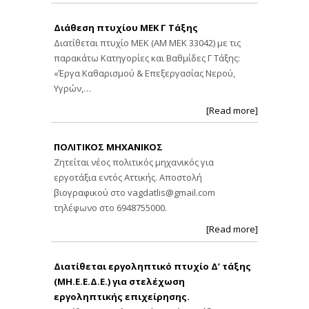
Διάθεση πτυχίου ΜΕΚ Γ Τάξης
Διατίθεται πτυχίο ΜΕΚ (ΑΜ ΜΕΚ 33042) με τις
παρακάτω Κατηγορίες και Βαθμίδες Γ Τάξης:
«Έργα Καθαρισμού & Επεξεργασίας Νερού,
Υγρών,…
[Read more]
ΠΟΛΙΤΙΚΟΣ ΜΗΧΑΝΙΚΟΣ
Ζητείται νέος πολιτικός μηχανικός για
εργοτάξια εντός Αττικής. Αποστολή
βιογραφικού στο
vagdatlis@gmail.com
τηλέφωνο στο 6948755000.
[Read more]
Διατίθεται εργοληπτικό πτυχίο Δ’ τάξης
(ΜΗ.Ε.Ε.Δ.Ε.) για στελέχωση
εργοληπτικής επιχείρησης.