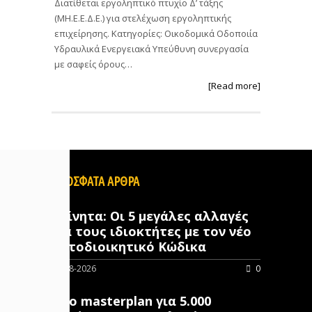
Διατίθεται εργοληπτικό πτυχίο Δ’ τάξης
(ΜΗ.Ε.Ε.Δ.Ε.) για στελέχωση εργοληπτικής
επιχείρησης. Κατηγορίες: Οικοδομικά Οδοποιία
Υδραυλικά Ενεργειακά Υπεύθυνη συνεργασία
με σαφείς όρους…
[Read more]
ΠΡΟΣΦΑΤΑ ΑΡΘΡΑ
Ακίνητα: Οι 5 μεγάλες αλλαγές
για τους ιδιοκτήτες με τον νέο
Αυτοδιοικητικό Κώδικα
05-08-2026
0
Νέο masterplan για 5.000