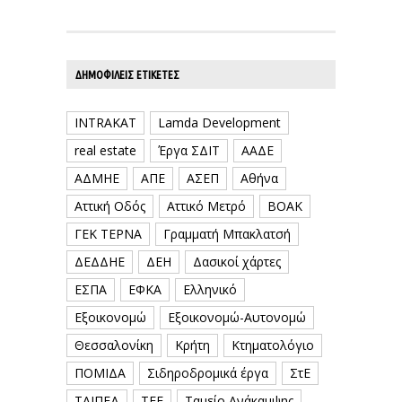
ΔΗΜΟΦΙΛΕΊΣ ΕΤΙΚΈΤΕΣ
INTRAKAT
Lamda Development
real estate
Έργα ΣΔΙΤ
ΑΑΔΕ
ΑΔΜΗΕ
ΑΠΕ
ΑΣΕΠ
Αθήνα
Αττική Οδός
Αττικό Μετρό
ΒΟΑΚ
ΓΕΚ ΤΕΡΝΑ
Γραμματή Μπακλατσή
ΔΕΔΔΗΕ
ΔΕΗ
Δασικοί χάρτες
ΕΣΠΑ
ΕΦΚΑ
Ελληνικό
Εξοικονομώ
Εξοικονομώ-Αυτονομώ
Θεσσαλονίκη
Κρήτη
Κτηματολόγιο
ΠΟΜΙΔΑ
Σιδηροδρομικά έργα
ΣτΕ
ΤΑΙΠΕΔ
ΤΕΕ
Ταμείο Ανάκαμψης