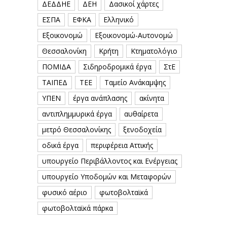
ΔΕΔΔΗΕ
ΔΕΗ
Δασικοί χάρτες
ΕΣΠΑ
ΕΦΚΑ
Ελληνικό
Εξοικονομώ
Εξοικονομώ-Αυτονομώ
Θεσσαλονίκη
Κρήτη
Κτηματολόγιο
ΠΟΜΙΔΑ
Σιδηροδρομικά έργα
ΣτΕ
ΤΑΙΠΕΔ
ΤΕΕ
Ταμείο Ανάκαμψης
ΥΠΕΝ
έργα ανάπλασης
ακίνητα
αντιπλημμυρικά έργα
αυθαίρετα
μετρό Θεσσαλονίκης
ξενοδοχεία
οδικά έργα
περιφέρεια Αττικής
υπουργείο Περιβάλλοντος και Ενέργειας
υπουργείο Υποδομών και Μεταφορών
φυσικό αέριο
φωτοβολταϊκά
φωτοβολταϊκά πάρκα