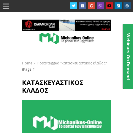

Webinars On Demand
Home
Posts tagged "κατασκευαστικός κλάδος"
(Page 4)
ΚΑΤΑΣΚΕΥΑΣΤΙΚΌΣ
ΚΛΆΔΟΣ