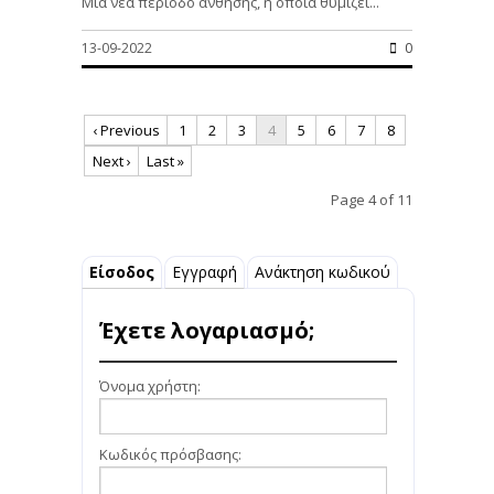
Μια νέα περίοδο άνθησης, η οποία θυμίζει...
13-09-2022
0
‹ Previous
1
2
3
4
5
6
7
8
Next ›
Last »
Page 4 of 11
Είσοδος
Εγγραφή
Ανάκτηση κωδικού
Έχετε λογαριασμό;
Όνομα χρήστη:
Κωδικός πρόσβασης: