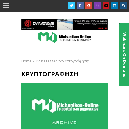

Webinars On Demand
Home
Posts tagged "κρυπτογράφηση"
ΚΡΥΠΤΟΓΡΆΦΗΣΗ