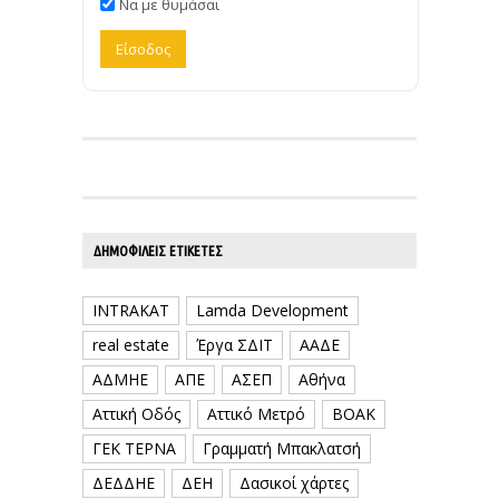
Να με θυμάσαι
ΔΗΜΟΦΙΛΕΊΣ ΕΤΙΚΈΤΕΣ
INTRAKAT
Lamda Development
real estate
Έργα ΣΔΙΤ
ΑΑΔΕ
ΑΔΜΗΕ
ΑΠΕ
ΑΣΕΠ
Αθήνα
Αττική Οδός
Αττικό Μετρό
ΒΟΑΚ
ΓΕΚ ΤΕΡΝΑ
Γραμματή Μπακλατσή
ΔΕΔΔΗΕ
ΔΕΗ
Δασικοί χάρτες