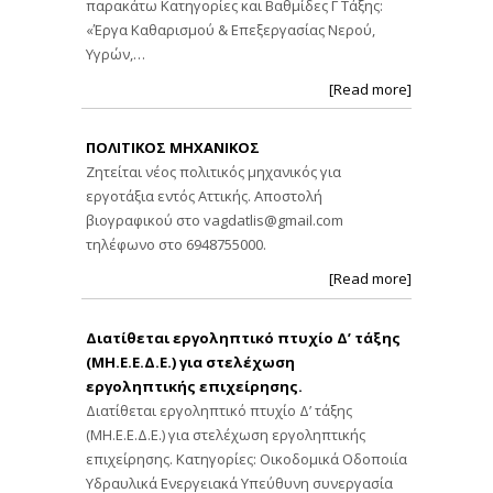
παρακάτω Κατηγορίες και Βαθμίδες Γ Τάξης:
«Έργα Καθαρισμού & Επεξεργασίας Νερού,
Υγρών,…
[Read more]
ΠΟΛΙΤΙΚΟΣ ΜΗΧΑΝΙΚΟΣ
Ζητείται νέος πολιτικός μηχανικός για
εργοτάξια εντός Αττικής. Αποστολή
βιογραφικού στο
vagdatlis@gmail.com
τηλέφωνο στο 6948755000.
[Read more]
Διατίθεται εργοληπτικό πτυχίο Δ’ τάξης
(ΜΗ.Ε.Ε.Δ.Ε.) για στελέχωση
εργοληπτικής επιχείρησης.
Διατίθεται εργοληπτικό πτυχίο Δ’ τάξης
(ΜΗ.Ε.Ε.Δ.Ε.) για στελέχωση εργοληπτικής
επιχείρησης. Κατηγορίες: Οικοδομικά Οδοποιία
Υδραυλικά Ενεργειακά Υπεύθυνη συνεργασία