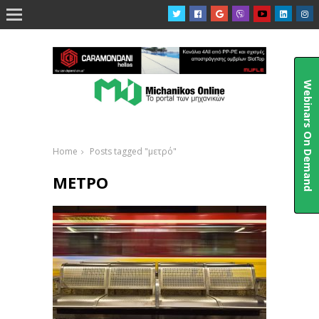

Webinars On Demand
Home
Posts tagged "μετρό"
ΜΕΤΡΌ