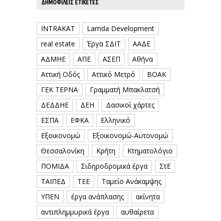
ΔΗΜΟΦΙΛΕΊΣ ΕΤΙΚΈΤΕΣ
INTRAKAT
Lamda Development
real estate
Έργα ΣΔΙΤ
ΑΑΔΕ
ΑΔΜΗΕ
ΑΠΕ
ΑΣΕΠ
Αθήνα
Αττική Οδός
Αττικό Μετρό
ΒΟΑΚ
ΓΕΚ ΤΕΡΝΑ
Γραμματή Μπακλατσή
ΔΕΔΔΗΕ
ΔΕΗ
Δασικοί χάρτες
ΕΣΠΑ
ΕΦΚΑ
Ελληνικό
Εξοικονομώ
Εξοικονομώ-Αυτονομώ
Θεσσαλονίκη
Κρήτη
Κτηματολόγιο
ΠΟΜΙΔΑ
Σιδηροδρομικά έργα
ΣτΕ
ΤΑΙΠΕΔ
ΤΕΕ
Ταμείο Ανάκαμψης
ΥΠΕΝ
έργα ανάπλασης
ακίνητα
αντιπλημμυρικά έργα
αυθαίρετα