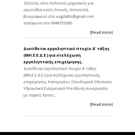
Ζητείται νέος πολιτικός μηχανικός για
εργοτάξια εντός Αττικής. Αποστολή
βιογραφικού στο
vagdatlis@gmail.com
τηλέφωνο στο 6948755000.
[Read more]
Διατίθεται εργοληπτικό πτυχίο Δ’ τάξης
(ΜΗ.Ε.Ε.Δ.Ε.) για στελέχωση
εργοληπτικής επιχείρησης.
Διατίθεται εργοληπτικό πτυχίο Δ’ τάξης
(ΜΗ.Ε.Ε.Δ.Ε.) για στελέχωση εργοληπτικής
επιχείρησης. Κατηγορίες: Οικοδομικά Οδοποιία
Υδραυλικά Ενεργειακά Υπεύθυνη συνεργασία
με σαφείς όρους…
[Read more]