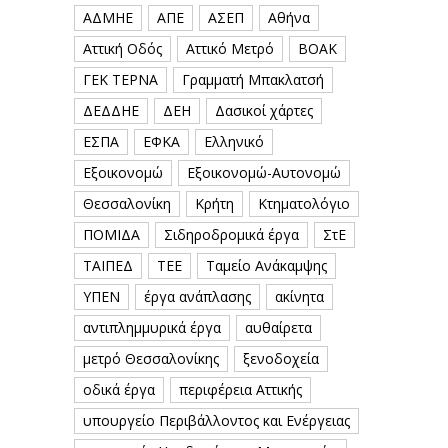
ΑΔΜΗΕ
ΑΠΕ
ΑΣΕΠ
Αθήνα
Αττική Οδός
Αττικό Μετρό
ΒΟΑΚ
ΓΕΚ ΤΕΡΝΑ
Γραμματή Μπακλατσή
ΔΕΔΔΗΕ
ΔΕΗ
Δασικοί χάρτες
ΕΣΠΑ
ΕΦΚΑ
Ελληνικό
Εξοικονομώ
Εξοικονομώ-Αυτονομώ
Θεσσαλονίκη
Κρήτη
Κτηματολόγιο
ΠΟΜΙΔΑ
Σιδηροδρομικά έργα
ΣτΕ
ΤΑΙΠΕΔ
ΤΕΕ
Ταμείο Ανάκαμψης
ΥΠΕΝ
έργα ανάπλασης
ακίνητα
αντιπλημμυρικά έργα
αυθαίρετα
μετρό Θεσσαλονίκης
ξενοδοχεία
οδικά έργα
περιφέρεια Αττικής
υπουργείο Περιβάλλοντος και Ενέργειας