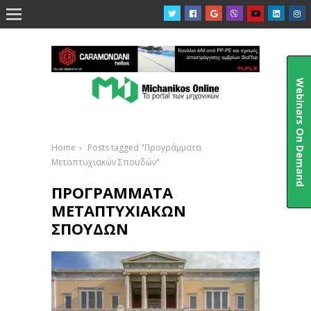

Webinars On Demand
Home
Posts tagged "Προγράμματα
Μεταπτυχιακών Σπουδών"
ΠΡΟΓΡΆΜΜΑΤΑ
ΜΕΤΑΠΤΥΧΙΑΚΏΝ
ΣΠΟΥΔΏΝ