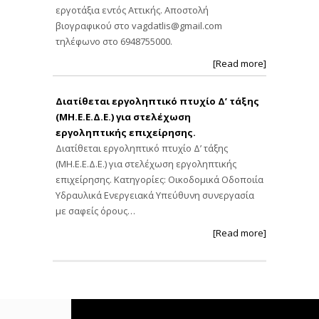
εργοτάξια εντός Αττικής. Αποστολή
βιογραφικού στο
vagdatlis@gmail.com
τηλέφωνο στο 6948755000.
[Read more]
Διατίθεται εργοληπτικό πτυχίο Δ’ τάξης
(ΜΗ.Ε.Ε.Δ.Ε.) για στελέχωση
εργοληπτικής επιχείρησης.
Διατίθεται εργοληπτικό πτυχίο Δ’ τάξης
(ΜΗ.Ε.Ε.Δ.Ε.) για στελέχωση εργοληπτικής
επιχείρησης. Κατηγορίες: Οικοδομικά Οδοποιία
Υδραυλικά Ενεργειακά Υπεύθυνη συνεργασία
με σαφείς όρους…
[Read more]