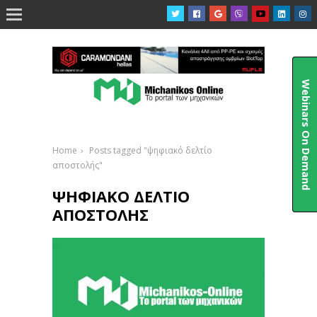

Webinars On Demand
Home
Posts tagged "ψηφιακό δελτίο
αποστολής"
ΨΗΦΙΑΚΌ ΔΕΛΤΊΟ
ΑΠΟΣΤΟΛΉΣ