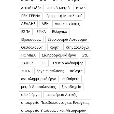
Αττική Οδός
Αττικό Μετρό
ΒΟΑΚ
ΓΕΚ ΤΕΡΝΑ
Γραμματή Μπακλατσή
ΔΕΔΔΗΕ
ΔΕΗ
Δασικοί χάρτες
ΕΣΠΑ
ΕΦΚΑ
Ελληνικό
Εξοικονομώ
Εξοικονομώ-Αυτονομώ
Θεσσαλονίκη
Κρήτη
Κτηματολόγιο
ΠΟΜΙΔΑ
Σιδηροδρομικά έργα
ΣτΕ
ΤΑΙΠΕΔ
ΤΕΕ
Ταμείο Ανάκαμψης
ΥΠΕΝ
έργα ανάπλασης
ακίνητα
αντιπλημμυρικά έργα
αυθαίρετα
μετρό Θεσσαλονίκης
ξενοδοχεία
οδικά έργα
περιφέρεια Αττικής
υπουργείο Περιβάλλοντος και Ενέργειας
υπουργείο Υποδομών και Μεταφορών