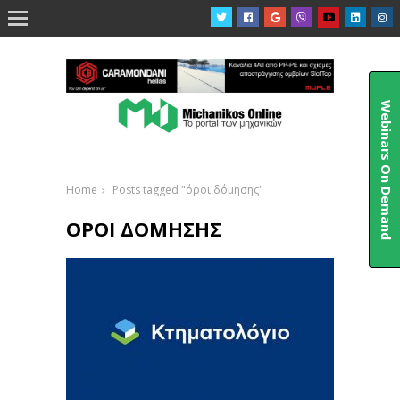

Webinars On Demand
Home
Posts tagged "όροι δόμησης"
ΌΡΟΙ ΔΌΜΗΣΗΣ