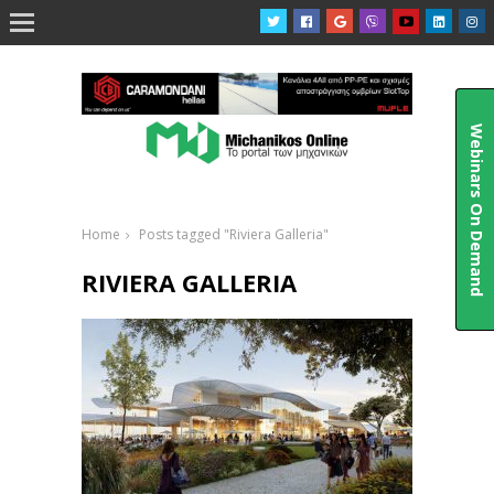

Webinars On Demand
Home
Posts tagged "Riviera Galleria"
RIVIERA GALLERIA