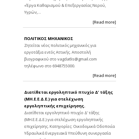
«Έργα Καθαρισμού & Επεξεργασίας Νερού,
Υγρών,…
[Read more]
ΠΟΛΙΤΙΚΟΣ ΜΗΧΑΝΙΚΟΣ
Ζητείται νέος πολιτικός μηχανικός για
εργοτάξια εντός Αττικής. Αποστολή
βιογραφικού στο
vagdatlis@gmail.com
τηλέφωνο στο 6948755000.
[Read more]
Διατίθεται εργοληπτικό πτυχίο Δ’ τάξης
(ΜΗ.Ε.Ε.Δ.Ε.) για στελέχωση
εργοληπτικής επιχείρησης.
Διατίθεται εργοληπτικό πτυχίο Δ’ τάξης
(ΜΗ.Ε.Ε.Δ.Ε.) για στελέχωση εργοληπτικής
επιχείρησης. Κατηγορίες: Οικοδομικά Οδοποιία
Υδραυλικά Ενεργειακά Υπεύθυνη συνεργασία