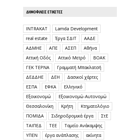
ΔΗΜΟΦΙΛΕΊΣ ΕΤΙΚΈΤΕΣ
INTRAKAT
Lamda Development
real estate
Έργα ΣΔΙΤ
ΑΑΔΕ
ΑΔΜΗΕ
ΑΠΕ
ΑΣΕΠ
Αθήνα
Αττική Οδός
Αττικό Μετρό
ΒΟΑΚ
ΓΕΚ ΤΕΡΝΑ
Γραμματή Μπακλατσή
ΔΕΔΔΗΕ
ΔΕΗ
Δασικοί χάρτες
ΕΣΠΑ
ΕΦΚΑ
Ελληνικό
Εξοικονομώ
Εξοικονομώ-Αυτονομώ
Θεσσαλονίκη
Κρήτη
Κτηματολόγιο
ΠΟΜΙΔΑ
Σιδηροδρομικά έργα
ΣτΕ
ΤΑΙΠΕΔ
ΤΕΕ
Ταμείο Ανάκαμψης
ΥΠΕΝ
έργα ανάπλασης
ακίνητα