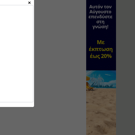
Υγιεινή και Ασφάλεια
στα Ιδιωτικά και
Δημόσια Έργα
Εισηγητής:
Ζήσης Παπασταμάτης
Τιμή από: €145.00
Διάρκεια: 7 ώρες
Διαδικασία Έκδοσης
Οικοδομικών Αδειών
μέσω του e-Άδειες –
Παραδείγματα
Εφαρμογής
Εισηγήτρια:
Αναστασία Μητρακάκη
Τιμή από: €165.00
Διάρκεια: 9 ώρες