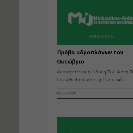
Πρόβα υδροπλάνων τον
Οκτώβριο
Από την έντυπη έκδοση Tου Φάνη Ζ
fzois@naftemporiki.gr
Πιλοτικές...
05-08-2020