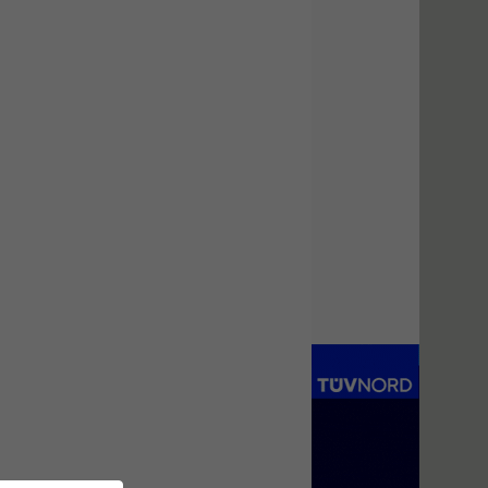
κατασκευή
κoλυμβητικής
υδατοδεξαμενής
Εισηγητής:
Χρήστος Ροδόπουλος
Τιμή από: €230.00
Διάρκεια: 14 ώρες
Διαδικασία
αδειοδότησης και
έκδοσης
πιστοποιητικού
κατάταξης
τουριστικών μονάδων
Εισηγητές:
Γραμματή Μπακλατσή
Νικόλαος Σαρούκος
Τιμή από: €145.00
Διάρκεια: 8 ώρες