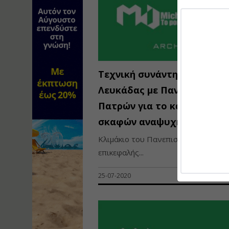
Τεχνική συνάντηση Π.Ε.
Λευκάδας με Πανεπιστήμιο
Πατρών για το καταφύγιο
σκαφών αναψυχής στο Νυδ
Κλιμάκιο του Πανεπιστημίου Πατρώ
επικεφαλής...
25-07-2020