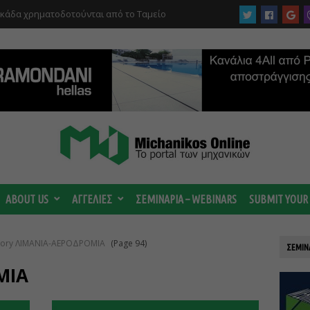
υκάδα χρηματοδοτούνται από το Ταμείο
αι από το ΤΕΕ
ABOUT US
ΑΓΓΕΛΙΕΣ
ΣΕΜΙΝΑΡΙΑ – WEBINARS
SUBMIT YOUR
egory ΛΙΜΑΝΙΑ-ΑΕΡΟΔΡΟΜΙΑ
(Page 94)
ΣΕΜΙΝ
ΜΙΑ