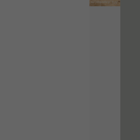
Ηλεκτρονική
Ταυτότητα Κτιρίου/
Αυτοτελούς
Διηρημένης
ιδιοκτησίας – Θεωρία
και Πράξη (2024)
Εισηγήτρια:
Αναστασία Μητρακάκη
Τιμή από: €140.00
Διάρκεια: 6 ώρες
Εφαρμογή
Πολεοδομικού
Σχεδιασμού Εντός
Ορίων Πόλεων και
Οικισμών και Εκτός
Σχεδίου Δόμησης
Εισηγήτρια:
Γραμματή Μπακλατσή
Τιμή από: €145.00
Διάρκεια: 8 ώρες