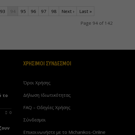
93
94
95
96
97
98
Next ›
Last »
Page 94 of 142
ΧΡΗΣΙΜΟΙ ΣΥΝΔΕΣΜΟΙ
Όροι Χρήσης
Δήλωση Ιδιωτικότητας
ό το
FAQ – Οδηγίες Χρήσης
0
Σύνδεσμοι
ζουν
Επικοινωνήστε με το Michanikos-Online