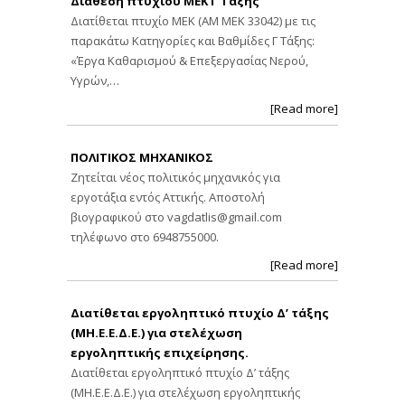
Διάθεση πτυχίου ΜΕΚ Γ Τάξης
Διατίθεται πτυχίο ΜΕΚ (ΑΜ ΜΕΚ 33042) με τις
παρακάτω Κατηγορίες και Βαθμίδες Γ Τάξης:
«Έργα Καθαρισμού & Επεξεργασίας Νερού,
Υγρών,…
[Read more]
ΠΟΛΙΤΙΚΟΣ ΜΗΧΑΝΙΚΟΣ
Ζητείται νέος πολιτικός μηχανικός για
εργοτάξια εντός Αττικής. Αποστολή
βιογραφικού στο
vagdatlis@gmail.com
τηλέφωνο στο 6948755000.
[Read more]
Διατίθεται εργοληπτικό πτυχίο Δ’ τάξης
(ΜΗ.Ε.Ε.Δ.Ε.) για στελέχωση
εργοληπτικής επιχείρησης.
Διατίθεται εργοληπτικό πτυχίο Δ’ τάξης
(ΜΗ.Ε.Ε.Δ.Ε.) για στελέχωση εργοληπτικής