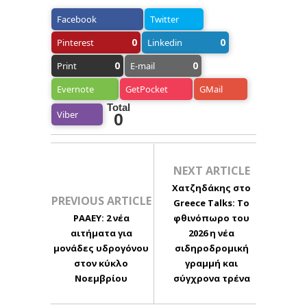
Facebook
Twitter
0
0
Pinterest
Linkedin
0
0
Print
E-mail
Evernote
GetPocket
GMail
Total
Viber
0
NEXT ARTICLE
Χατζηδάκης στο
PREVIOUS ARTICLE
Greece Talks: Το
ΡΑΑΕΥ: 2 νέα
φθινόπωρο του
αιτήματα για
2026 η νέα
μονάδες υδρογόνου
σιδηροδρομική
στον κύκλο
γραμμή και
Νοεμβρίου
σύγχρονα τρένα