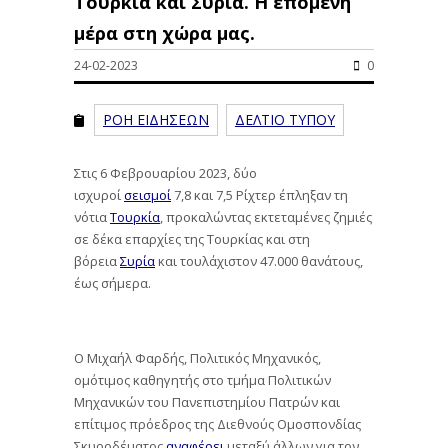
Τουρκία και Συρία. Η επόμενη
μέρα στη χώρα μας.
24-02-2023
0
ΡΟΗ ΕΙΔΗΣΕΩΝ
ΔΕΛΤΙΟ ΤΥΠΟΥ
Στις 6 Φεβρουαρίου 2023, δύο
ισχυροί
σεισμοί
7,8 και 7,5 Ρίχτερ έπληξαν τη
νότια
Τουρκία
, προκαλώντας εκτεταμένες ζημιές
σε δέκα επαρχίες της Τουρκίας και στη
βόρεια
Συρία
και τουλάχιστον 47.000 θανάτους,
έως σήμερα.
Ο Μιχαήλ Φαρδής, Πολιτικός Μηχανικός,
ομότιμος καθηγητής στο τμήμα Πολιτικών
Μηχανικών του Πανεπιστημίου Πατρών και
επίτιμος πρόεδρος της Διεθνούς Ομοσπονδίας
Σκυροδέματος,
αναφέρει
μεταξύ άλλων για τον