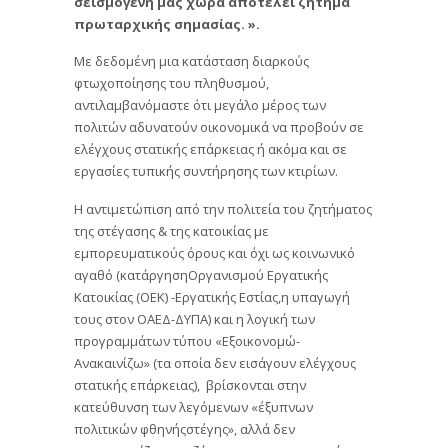
σεισμογενή μας χώρα αποτελεί ζήτημα
πρωταρχικής σημασίας. ».
Με δεδομένη μια κατάσταση διαρκούς
φτωχοποίησης του πληθυσμού,
αντιλαμβανόμαστε ότι μεγάλο μέρος των
πολιτών αδυνατούν οικονομικά να προβούν σε
ελέγχους στατικής επάρκειας ή ακόμα και σε
εργασίες τυπικής συντήρησης των κτιρίων.
Η αντιμετώπιση από την πολιτεία του ζητήματος
της στέγασης & της κατοικίας με
εμπορευματικούς όρους και όχι ως κοινωνικό
αγαθό (κατάργησηΟργανισμού Εργατικής
Κατοικίας (ΟΕΚ) -Εργατικής Εστίας,η υπαγωγή
τους στον ΟΑΕΔ-ΔΥΠΑ) και η λογική των
προγραμμάτων τύπου «Εξοικονομώ-
Ανακαινίζω» (τα οποία δεν εισάγουν ελέγχους
στατικής επάρκειας), βρίσκονται στην
κατεύθυνση των λεγόμενων «έξυπνων
πολιτικών φθηνήςστέγης», αλλά δεν