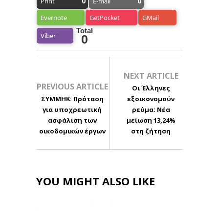
0
0
Print
E-mail
Evernote
GetPocket
GMail
Total
Viber
0
NEXT ARTICLE
PREVIOUS ARTICLE
Οι Έλληνες
ΣΥΜΜΗΚ: Πρόταση
εξοικονομούν
για υποχρεωτική
ρεύμα: Νέα
ασφάλιση των
μείωση 13,24%
οικοδομικών έργων
στη ζήτηση
YOU MIGHT ALSO LIKE