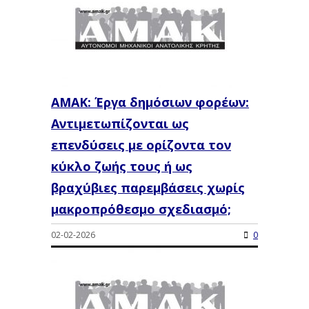
ΑΜΑΚ: Έργα δημόσιων φορέων:
Αντιμετωπίζονται ως
επενδύσεις με ορίζοντα τον
κύκλο ζωής τους ή ως
βραχύβιες παρεμβάσεις χωρίς
μακροπρόθεσμο σχεδιασμό;
02-02-2026
0