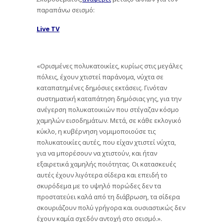
παραπάνω σεισμό:
Live TV
«Ορισμένες πολυκατοικίες, κυρίως στις μεγάλες
πόλεις, έχουν χτιστεί παράνομα, νύχτα σε
καταπατημένες δημόσιες εκτάσεις. Γινόταν
συστηματική καταπάτηση δημόσιας γης, για την
ανέγερση πολυκατοικιών που στέγαζαν κόσμο
χαμηλών εισοδημάτων. Μετά, σε κάθε εκλογικό
κύκλο, η κυβέρνηση νομιμοποιούσε τις
πολυκατοικίες αυτές, που είχαν χτιστεί νύχτα,
για να μπορέσουν να χτιστούν, και ήταν
εξαιρετικά χαμηλής ποιότητας. Οι κατασκευές
αυτές έχουν λιγότερα σίδερα και επειδή το
σκυρόδεμα με το υψηλό πορώδες δεν τα
προστατεύει καλά από τη διάβρωση, τα σίδερα
σκουριάζουν πολύ γρήγορα και ουσιαστικώς δεν
έχουν καμία σχεδόν αντοχή στο σεισμό.».