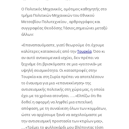
Ο Πολιτικός Μηχανικός, ομότιμος καθηγητής στο
τμήμα Πολιτικών Μηχανικών του Εθνικού
Μετσοβίου Πολυτεχνείου , αρθρογράφος και
συγγραφέας Θεοδόσης Τάσιος,σημειώνει μεταξύ
άλλων:
«Επαναπαυόμαστε, γιατί θεωρούμε ότι έχουμε
καλύτερες κατασκευές από την
Τουρκία
. Όσο κι
αν αυτό αντικειμενικά ισχύει, δεν πρέπει να
ξεχνάμε ότι βρισκόμαστε σε μια «γειτονιά» με
υψηλή σεισμικότητα. Οι καταστροφές στην
Τουρκία και στη Συρία πρέπει να αποτελέσουν
το έναυσμα για μια «επανεκκίνηση» της
αντισεισμικής πολιτικής στη χώρα μας, η οποία
έχει με τα χρόνια ατονήσει. …..«Ελπίζω ότι θα
δοθεί η αφορμή να ληφθεί μια επιτελική
απόφαση, με τη συναίνεση όλων των κομμάτων,
ώστε να αρχίσουμε ξανά να ασχολούμαστε με
την αντισεισμική προστασία των κτιρίων μας»,
….«Τρέμει το φυλλοκάρδι μου βλέποντας τόση