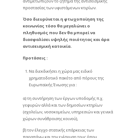
αντιμετωπίζουν το ζήτημα της αντισεισμικής
προστασίας των υφιστάμενων κτιρίων.
Όσο διευρύνεται η φτωχοποίηση της
κοινωνίας τόσο θα μεγαλώνει ο
πληθυσμός που δεν θα μπορεί να
διασφαλίσει υψηλής ποιότητας και άρα
αντισεισμική κατοικία.
Προτάσεις :
Να διεκδικήσει η χώρα μας ειδικό
χρηματοδοτικό πακέτο από πόρους της
Ευρωπαϊκής Ένωσης για :
α) τη συντήρηση των έργων υποδομής π.χ.
γεφυρών αλλά και των δημοσίων κτηρίων
(σχολείων, νοσοκομείων, υπηρεσιών και γενικά
χώρων συνάθροισης κοινού),
β) τον έλεγχο στατικής επάρκειας των
παραπάνω και την ενίσχυση τους όπου