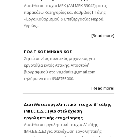
Διατίθεται πτυχίο ΜΕΚ (ΑΜ ΜΕΚ 33042) με τις
παρακάτω Κατηγορίες και Βαθμίδες Γ Τάξης:
«Έργα Καθαρισμού & Επεξεργασίας Νερού,
Υγρών,…
[Read more]
ΠΟΛΙΤΙΚΟΣ ΜΗΧΑΝΙΚΟΣ
Ζητείται νέος πολιτικός μηχανικός για
εργοτάξια εντός Αττικής. Αποστολή
βιογραφικού στο
vagdatlis@gmail.com
τηλέφωνο στο 6948755000.
[Read more]
Διατίθεται εργοληπτικό πτυχίο Δ’ τάξης
(ΜΗ.Ε.Ε.Δ.Ε.) για στελέχωση
εργοληπτικής επιχείρησης.
Διατίθεται εργοληπτικό πτυχίο Δ’ τάξης
(ΜΗ.Ε.Ε.Δ.Ε.) για στελέχωση εργοληπτικής