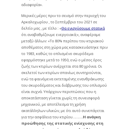
αδιαφορία».
Μερικές μέρες πριν το σεισμό στην περιοχή του
Αρκαλοχωρίου , το Σεπτέμβριο του 2021 σε
δελτίο μας , με τίτλο : «
Θα ενισχύσουμε στατικά
ότι αναβαθμίζουμε ενεργειακά;», αναφέραμε
μεταξύ άλλων: «Το 80% περίπου του κτιριακού
αποθέματος στη χώρα μας κατασκευάστηκε πριν
το 1983, καθώς το οπλισμένο σκυρόδεμα
εφαρμόστηκε μετά το 1950, ενώ ο μέσος όρος
ζωής των κτιρίων ανέρχεται στα 80 χρόνια. Οι
σκελετοί των κτιρίων σπανίως συντηρούνται,
ενώ τα φαινόμενα εκτεταμένης ενανθράκωσης
του σκυροδέματος και διάβρωσης του οπλισμού
είναι συχνά. Υπάρχουν περιπτώσεις που η
αποκατάσταση γίνεται χωρίς τη συνεισφορά
μηχανικού, με αποτέλεσμα τη χρήση
ακατάλληλων υλικών, με ότι αυτό συνεπάγεται
για την ασφάλεια του κτιρίου……….
Η ανάγκη
προώθησης της στατικής ενίσχυσης στη