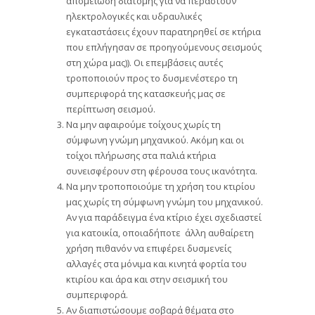
απομείωση διατομής για να περαστούν
ηλεκτρολογικές και υδραυλικές
εγκαταστάσεις έχουν παρατηρηθεί σε κτήρια
που επλήγησαν σε προηγούμενους σεισμούς
στη χώρα μας)). Οι επεμβάσεις αυτές
τροποποιούν προς το δυσμενέστερο τη
συμπεριφορά της κατασκευής μας σε
περίπτωση σεισμού.
Να μην αφαιρούμε τοίχους χωρίς τη
σύμφωνη γνώμη μηχανικού. Ακόμη και οι
τοίχοι πλήρωσης στα παλιά κτήρια
συνεισφέρουν στη φέρουσα τους ικανότητα.
Να μην τροποποιούμε τη χρήση του κτιρίου
μας χωρίς τη σύμφωνη γνώμη του μηχανικού.
Αν για παράδειγμα ένα κτίριο έχει σχεδιαστεί
για κατοικία, οποιαδήποτε άλλη αυθαίρετη
χρήση πιθανόν να επιφέρει δυσμενείς
αλλαγές στα μόνιμα και κινητά φορτία του
κτιρίου και άρα και στην σεισμική του
συμπεριφορά.
Αν διαπιστώσουμε σοβαρά θέματα στο