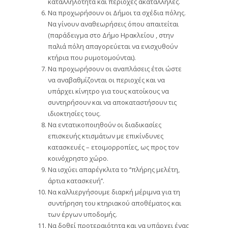
καταλληλότητα και περιοχές ακατάλληλες.
Να προχωρήσουν οι Δήμοι τα σχέδια πόλης.
Να γίνουν αναθεωρήσεις όπου απαιτείται
(παράδειγμα στο Δήμο Ηρακλείου , στην
παλιά πόλη απαγορεύεται να ενισχυθούν
κτήρια που ρυμοτομούνται).
Να προχωρήσουν οι αναπλάσεις έτσι ώστε
να αναβαθμίζονται οι περιοχές και να
υπάρχει κίνητρο για τους κατοίκους να
συντηρήσουν και να αποκαταστήσουν τις
ιδιοκτησίες τους.
Να εντατικοποιηθούν οι διαδικασίες
επισκευής κτισμάτων με επικίνδυνες
κατασκευές – ετοιμορροπίες, ως προς τον
κοινόχρηστο χώρο.
Να ισχύει απαρέγκλιτα το ‘’πλήρης μελέτη,
άρτια κατασκευή’’.
Να καλλιεργήσουμε διαρκή μέριμνα για τη
συντήρηση του κτηριακού αποθέματος και
των έργων υποδομής.
Να δοθεί προτεραιότητα και να υπάρχει ένας