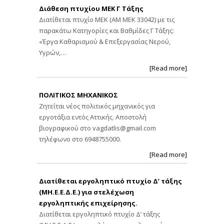
Διάθεση πτυχίου ΜΕΚ Γ Τάξης
Διατίθεται πτυχίο ΜΕΚ (ΑΜ ΜΕΚ 33042) με τις
παρακάτω Κατηγορίες και Βαθμίδες Γ Τάξης:
«Έργα Καθαρισμού & Επεξεργασίας Νερού,
Υγρών,…
[Read more]
ΠΟΛΙΤΙΚΟΣ ΜΗΧΑΝΙΚΟΣ
Ζητείται νέος πολιτικός μηχανικός για
εργοτάξια εντός Αττικής. Αποστολή
βιογραφικού στο
vagdatlis@gmail.com
τηλέφωνο στο 6948755000.
[Read more]
Διατίθεται εργοληπτικό πτυχίο Δ’ τάξης
(ΜΗ.Ε.Ε.Δ.Ε.) για στελέχωση
εργοληπτικής επιχείρησης.
Διατίθεται εργοληπτικό πτυχίο Δ’ τάξης