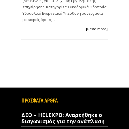
(ΜΗ.Ε.Ε.Δ.Ε.) για στελέχωση εργοληπτικής
επιχείρησης. Κατηγορίες: Οικοδομικά Οδοποιία
Υδραυλικά Ενεργειακά Υπεύθυνη συνεργασία
με σαφείς όρους…
[Read more]
ΠΡΟΣΦΑΤΑ ΑΡΘΡΑ
ΔΕΘ – HELEXPO: Αναρτήθηκε ο
διαγωνισμός για την ανάπλαση