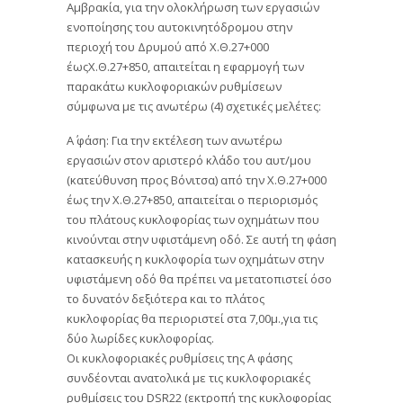
Αμβρακία, για την ολοκλήρωση των εργασιών
ενοποίησης του αυτοκινητόδρομου στην
περιοχή του Δρυμού από Χ.Θ.27+000
έωςΧ.Θ.27+850, απαιτείται η εφαρμογή των
παρακάτω κυκλοφοριακών ρυθμίσεων
σύμφωνα με τις ανωτέρω (4) σχετικές μελέτες:
Α΄ φάση: Για την εκτέλεση των ανωτέρω
εργασιών στον αριστερό κλάδο του αυτ/μου
(κατεύθυνση προς Βόνιτσα) από την Χ.Θ.27+000
έως την Χ.Θ.27+850, απαιτείται ο περιορισμός
του πλάτους κυκλοφορίας των οχημάτων που
κινούνται στην υφιστάμενη οδό. Σε αυτή τη φάση
κατασκευής η κυκλοφορία των οχημάτων στην
υφιστάμενη οδό θα πρέπει να μετατοπιστεί όσο
το δυνατόν δεξιότερα και το πλάτος
κυκλοφορίας θα περιοριστεί στα 7,00μ.,για τις
δύο λωρίδες κυκλοφορίας.
Οι κυκλοφοριακές ρυθμίσεις της Α φάσης
συνδέονται ανατολικά με τις κυκλοφοριακές
ρυθμίσεις του DSR22 (εκτροπή της κυκλοφορίας