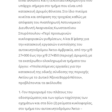
Είναι άλλωστε και η τελευταία εκκρεμότητα που
υπάρχει σήμερα στο τμήμα που είναι υπό
κατασκευή Δρυμός-Βόνιτσα. Στο ίδιο πνεύμα
κινείται και απόφαση της τροχαίας καθώς με
απόφαση του Αναπληρωτή Αστυνομικού
Διευθυντή Ακαρνανίας Κωνσταντίνου
Σπυρόπουλου «Περί προσωρινών
κυκλοφοριακών ρυθμίσεων, Α΄ και Β΄ φάσης για
την κατασκευή εργασιών ενοποίησης του
αυτοκινητοδρόμου Άκτιο-Αμβρακία, από την χ/θ
27+000 έως την χ/θ 27+850 (περιοχή Δρυμού), με
τα εκατέρωθεν ολοκληρωμένα τμήματα του
έργου: «Υπολειπόμενες εργασίες για την
κατασκευή της οδικής σύνδεσης της περιοχής
Ακτίου με το Δυτικό Άξονα Βορρά-Νότου»,
προβλέπονται τα ακόλουθα:
1.-Τον περιορισμό του πλάτους του
οδοστρώματος και των ορίων ταχύτητας των
οχημάτων και στα δύο (2) ρεύματα κυκλοφορίας,
στο τμήμα του αυτοκινητοδρόμου Άκτιο –