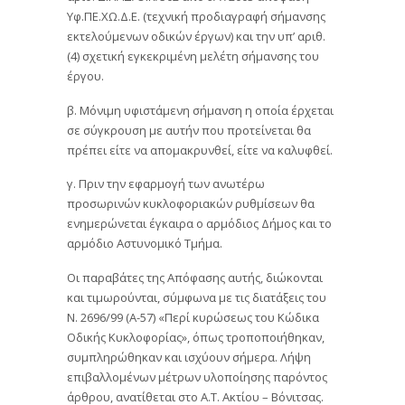
Υφ.ΠΕ.ΧΩ.Δ.Ε. (τεχνική προδιαγραφή σήμανσης
εκτελούμενων οδικών έργων) και την υπ’ αριθ.
(4) σχετική εγκεκριμένη μελέτη σήμανσης του
έργου.
β. Μόνιμη υφιστάμενη σήμανση η οποία έρχεται
σε σύγκρουση με αυτήν που προτείνεται θα
πρέπει είτε να απομακρυνθεί, είτε να καλυφθεί.
γ. Πριν την εφαρμογή των ανωτέρω
προσωρινών κυκλοφοριακών ρυθμίσεων θα
ενημερώνεται έγκαιρα ο αρμόδιος Δήμος και το
αρμόδιο Αστυνομικό Τμήμα.
Οι παραβάτες της Απόφασης αυτής, διώκονται
και τιμωρούνται, σύμφωνα με τις διατάξεις του
Ν. 2696/99 (Α-57) «Περί κυρώσεως του Κώδικα
Οδικής Κυκλοφορίας», όπως τροποποιήθηκαν,
συμπληρώθηκαν και ισχύουν σήμερα. Λήψη
επιβαλλομένων μέτρων υλοποίησης παρόντος
άρθρου, ανατίθεται στο Α.Τ. Ακτίου – Βόνιτσας.