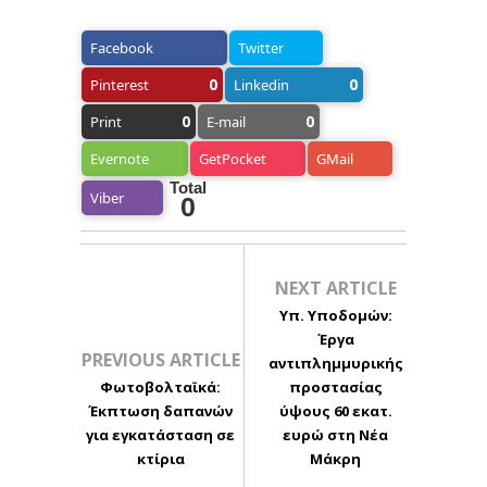
Facebook
Twitter
0
0
Pinterest
Linkedin
0
0
Print
E-mail
Evernote
GetPocket
GMail
Total
Viber
0
NEXT ARTICLE
Υπ. Υποδομών:
Έργα
PREVIOUS ARTICLE
αντιπλημμυρικής
Φωτοβολταϊκά:
προστασίας
Έκπτωση δαπανών
ύψους 60 εκατ.
για εγκατάσταση σε
ευρώ στη Νέα
κτίρια
Μάκρη