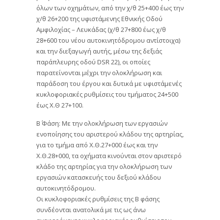
όλων των οχημάτων, από την χ/θ 25+400 έως την
χ/θ 26+200 της υφιστάμενης Εθνικής Οδού
Αμφιλοχίας – Λευκάδας (χ/θ 27+800 έως χ/θ
28+600 του νέου αυτοκινητόδρομου αντίστοιχα)
και την διεξαγωγή αυτής, μέσω της δεξιάς
παράπλευρης οδού DSR 22), οι οποίες
παρατείνονται μέχρι την ολοκλήρωση και
παράδοση του έργου και δυτικά με υφιστάμενές
κυκλοφοριακές ρυθμίσεις του τμήματος 24+500
έως Χ.Θ 27+100.
Β΄ Φάση: Με την ολοκλήρωση των εργασιών
ενοποίησης του αριστερού κλάδου της αρτηρίας,
για το τμήμα από Χ.Θ.27+000 έως και την
Χ.Θ.28+000, τα οχήματα κινούνται στον αριστερό
κλάδο της αρτηρίας για την ολοκλήρωση των
εργασιών κατασκευής του δεξιού κλάδου
αυτοκινητόδρομου.
Οι κυκλοφοριακές ρυθμίσεις της Β φάσης
συνδέονται ανατολικά με τις ως άνω