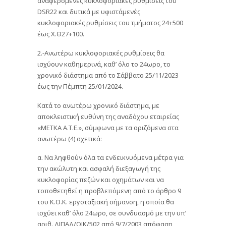
αναφερόμενες κυκλοφοριακές ρυθμίσεις του
DSR22 και δυτικά με υφιστάμενές
κυκλοφοριακές ρυθμίσεις του τμήματος 24+500
έως Χ.Θ27+100.
2.-Ανωτέρω κυκλοφοριακές ρυθμίσεις θα
ισχύουν καθημερινά, καθ’ όλο το 24ωρο, το
χρονικό διάστημα από το Σάββατο 25/11/2023
έως την Πέμπτη 25/01/2024.
Κατά το ανωτέρω χρονικό διάστημα, με
αποκλειστική ευθύνη της αναδόχου εταιρείας
«ΜΕΤΚΑ Α.Τ.Ε.», σύμφωνα με τα οριζόμενα στα
ανωτέρω (4) σχετικά:
α. Να ληφθούν όλα τα ενδεικνυόμενα μέτρα για
την ακώλυτη και ασφαλή διεξαγωγή της
κυκλοφορίας πεζών και οχημάτων και να
τοποθετηθεί η προβλεπόμενη από το άρθρο 9
του Κ.Ο.Κ. εργοταξιακή σήμανση, η οποία θα
ισχύει καθ’ όλο 24ωρο, σε συνδυασμό με την υπ’
αριθ. ΔΙΠΑΔ/ΟΙΚ/502 από 9/7/2003 απόφαση