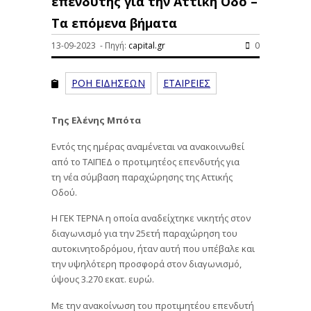
επενδυτής για την Αττική Οδό –
Τα επόμενα βήματα
13-09-2023 - Πηγή:
capital.gr
0
ΡΟΗ ΕΙΔΗΣΕΩΝ
ΕΤΑΙΡΕΙΕΣ
Της Ελένης Μπότα
Εντός της ημέρας αναμένεται να ανακοινωθεί
από το ΤΑΙΠΕΔ ο προτιμητέος επενδυτής για
τη νέα σύμβαση παραχώρησης της Αττικής
Οδού.
Η ΓΕΚ ΤΕΡΝΑ η οποία αναδείχτηκε νικητής στον
διαγωνισμό για την 25ετή παραχώρηση του
αυτοκινητοδρόμου, ήταν αυτή που υπέβαλε και
την υψηλότερη προσφορά στον διαγωνισμό,
ύψους 3.270 εκατ. ευρώ.
Με την ανακοίνωση του προτιμητέου επενδυτή