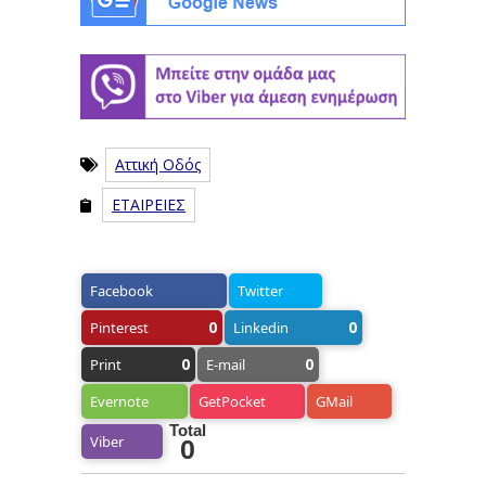
Αττική Οδός
ΕΤΑΙΡΕΙΕΣ
Facebook
Twitter
0
0
Pinterest
Linkedin
0
0
Print
E-mail
Evernote
GetPocket
GMail
Total
Viber
0