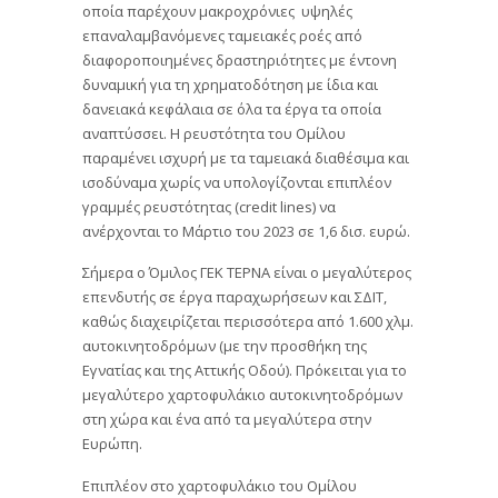
οποία παρέχουν μακροχρόνιες υψηλές
επαναλαμβανόμενες ταμειακές ροές από
διαφοροποιημένες δραστηριότητες με έντονη
δυναμική για τη χρηματοδότηση με ίδια και
δανειακά κεφάλαια σε όλα τα έργα τα οποία
αναπτύσσει. Η ρευστότητα του Ομίλου
παραμένει ισχυρή με τα ταμειακά διαθέσιμα και
ισοδύναμα χωρίς να υπολογίζονται επιπλέον
γραμμές ρευστότητας (credit lines) να
ανέρχονται το Μάρτιο του 2023 σε 1,6 δισ. ευρώ.
Σήμερα ο Όμιλος ΓΕΚ ΤΕΡΝΑ είναι ο μεγαλύτερος
επενδυτής σε έργα παραχωρήσεων και ΣΔΙΤ,
καθώς διαχειρίζεται περισσότερα από 1.600 χλμ.
αυτοκινητοδρόμων (με την προσθήκη της
Εγνατίας και της Αττικής Οδού). Πρόκειται για το
μεγαλύτερο χαρτοφυλάκιο αυτοκινητοδρόμων
στη χώρα και ένα από τα μεγαλύτερα στην
Ευρώπη.
Επιπλέον στο χαρτοφυλάκιο του Ομίλου