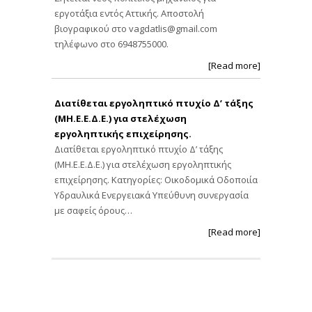
εργοτάξια εντός Αττικής. Αποστολή
βιογραφικού στο
vagdatlis@gmail.com
τηλέφωνο στο 6948755000.
[Read more]
Διατίθεται εργοληπτικό πτυχίο Δ’ τάξης
(ΜΗ.Ε.Ε.Δ.Ε.) για στελέχωση
εργοληπτικής επιχείρησης.
Διατίθεται εργοληπτικό πτυχίο Δ’ τάξης
(ΜΗ.Ε.Ε.Δ.Ε.) για στελέχωση εργοληπτικής
επιχείρησης. Κατηγορίες: Οικοδομικά Οδοποιία
Υδραυλικά Ενεργειακά Υπεύθυνη συνεργασία
με σαφείς όρους…
[Read more]