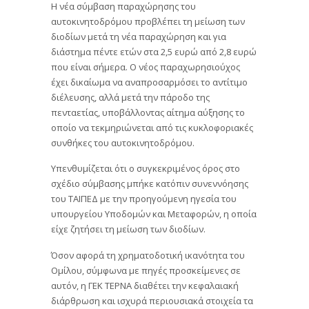
Η νέα σύμβαση παραχώρησης του
αυτοκινητοδρόμου προβλέπει τη μείωση των
διοδίων μετά τη νέα παραχώρηση και για
διάστημα πέντε ετών στα 2,5 ευρώ από 2,8 ευρώ
που είναι σήμερα. Ο νέος παραχωρησιούχος
έχει δικαίωμα να αναπροσαρμόσει το αντίτιμο
διέλευσης, αλλά μετά την πάροδο της
πενταετίας, υποβάλλοντας αίτημα αύξησης το
οποίο να τεκμηριώνεται από τις κυκλοφοριακές
συνθήκες του αυτοκινητοδρόμου.
Υπενθυμίζεται ότι ο συγκεκριμένος όρος στο
σχέδιο σύμβασης μπήκε κατόπιν συνεννόησης
του ΤΑΙΠΕΔ με την προηγούμενη ηγεσία του
υπουργείου Υποδομών και Μεταφορών, η οποία
είχε ζητήσει τη μείωση των διοδίων.
Όσον αφορά τη χρηματοδοτική ικανότητα του
Ομίλου, σύμφωνα με πηγές προσκείμενες σε
αυτόν, η ΓΕΚ ΤΕΡΝΑ διαθέτει την κεφαλαιακή
διάρθρωση και ισχυρά περιουσιακά στοιχεία τα