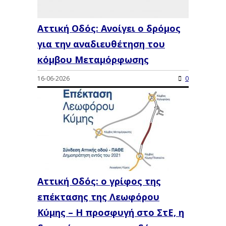
Αττική Οδός: Ανοίγει ο δρόμος
για την αναδιευθέτηση του
κόμβου Μεταμόρφωσης
16-06-2026
0
Αττική Οδός: o γρίφος της
επέκτασης της Λεωφόρου
Κύμης – Η προσφυγή στο ΣτΕ, η