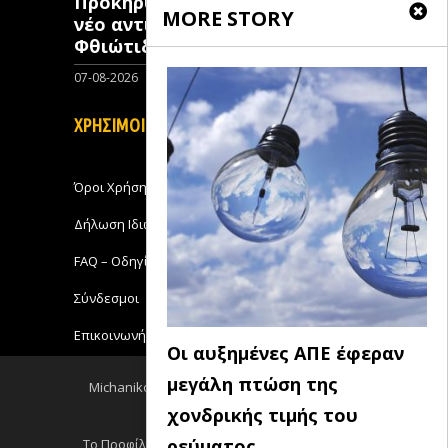
Προκηρύχθηκε διαγωνισμός για
MORE STORY
νέo αντιπλημμυρικό έργο στη
Φθιώτιδα
07-08-2026
0
ΧΡΗΣΙΜΟΙ ΣΥΝΔΕΣΜΟΙ
Όροι Χρήσης
Δήλωση Ιδιωτικότητας
FAQ – Οδηγίες Χρήσης
Σύνδεσμοι
Επικοινωνήστε με το Michanikos-Online
Οι αυξημένες ΑΠΕ έφεραν
μεγάλη πτώση της
Michanikos-Online 2018 - All Rights Reserved
χονδρικής τιμής του
Back to top
ρεύματος
Το Προφίλ μου
Log out
Ειδησεις RSS