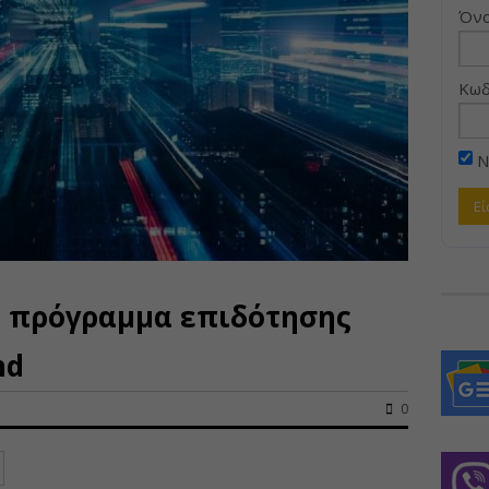
Όνο
Κωδ
Ν
 πρόγραμμα επιδότησης
nd
0