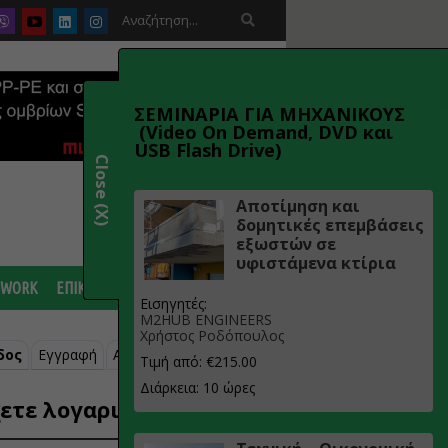

ΣΕΜΙΝΑΡΙΑ ΓΙΑ ΜΗΧΑΝΙΚΟΥΣ
(Video On Demand, DVD και
USB Flash Drive)
Close (X)
Αποτίμηση και
δομητικές επεμβάσεις
εξωστών σε
υφιστάμενα κτίρια
 WORK
ΕΠΙΚΟΙΝΩΝΙΑ
Εισηγητές:
M2HUB ENGINEERS
Χρήστος Ροδόπουλος
δος
Εγγραφή
Ανάκτηση κωδικού
Τιμή από: €215.00
Διάρκεια: 10 ώρες
ετε λογαριασμό;