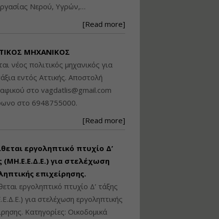
ργασίας Νερού, Υγρών,…
Βασικά στοιχεία
τεχνολογίας
[Read more]
φωτισμού LED και
ανάλυση Συστημάτων
Διαχείρισης
ΤΙΚΟΣ ΜΗΧΑΝΙΚΟΣ
Φωτισμού
ται νέος πολιτικός μηχανικός για
Εισηγητής:
Στέφανος Τουλόγλου
άξια εντός Αττικής. Αποστολή
Τιμή από: €190.00
ραφικού στο
vagdatlis@gmail.com
Διάρκεια: 12 ώρες
φωνο στο 6948755000.
[Read more]
Εκπόνηση Τοπικών και
Ειδικών Πολεοδομικών
Σχεδίων (ΤΠΣ και ΕΠΣ)
ίθεται εργοληπτικό πτυχίο Δ’
 (ΜΗ.Ε.Ε.Δ.Ε.) για στελέχωση
ληπτικής επιχείρησης.
Εισηγητής:
Λάμπρος Κίσσας
θεται εργοληπτικό πτυχίο Δ’ τάξης
Τιμή από: €130.00
.Ε.Δ.Ε.) για στελέχωση εργοληπτικής
Διάρκεια: 6 ώρες
ίρησης. Κατηγορίες: Οικοδομικά