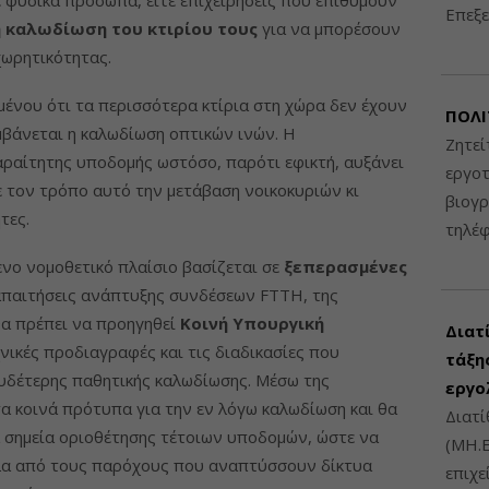
Επεξε
 καλωδίωση του κτιρίου τους
για να μπορέσουν
χωρητικότητας.
μένου ότι τα περισσότερα κτίρια στη χώρα δεν έχουν
ΠΟΛΙ
μβάνεται η καλωδίωση οπτικών ινών. Η
Ζητεί
ραίτητης υποδομής ωστόσο, παρότι εφικτή, αυξάνει
εργοτ
ε τον τρόπο αυτό την μετάβαση νοικοκυριών κι
βιογ
τες.
τηλέ
νο νομοθετικό πλαίσιο βασίζεται σε
ξεπερασμένες
 απαιτήσεις ανάπτυξης συνδέσεων FTTH, της
α πρέπει να προηγηθεί
Κοινή Υπουργική
Διατ
χνικές προδιαγραφές και τις διαδικασίες που
τάξης
υδέτερης παθητικής καλωδίωσης. Μέσω της
εργο
α κοινά πρότυπα για την εν λόγω καλωδίωση και θα
Διατί
α σημεία οριοθέτησης τέτοιων υποδομών, ώστε να
(ΜΗ.Ε
λα από τους παρόχους που αναπτύσσουν δίκτυα
επιχε