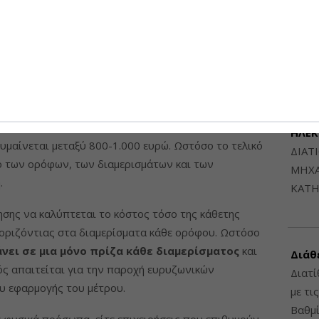
Μηχαν
τηση
Β', Β
6948
 το Σχέδιο Ανάκαμψης, η επιδότηση θα δοθεί με την
αφορά κτίρια σε περιοχές όπου υπάρχουν ήδη ή
ομές οπτικής ίνας (FTTP), ώστε να διασφαλίζεται η
ΔΙΑΤ
ΗΛΕ
 κυμαίνεται μεταξύ 800-1.000 ευρώ. Ωστόσο το τελικό
ΔΙΑΤ
 των ορόφων, των διαμερισμάτων και των
ΜΗΧΑ
.
ΚΑΤΗ
ησης να καλύπτεται το κόστος τόσο της κάθετης
ς οριζόντιας στα διαμερίσματα κάθε ορόφου. Ωστόσο
νει σε μια μόνο πρίζα κάθε διαμερίσματος
και
Διάθ
ς απαιτείται για την παροχή ευρυζωνικών
Διατί
ου εφαρμογής του μέτρου.
με τι
Βαθμί
ε φυσικά πρόσωπα, είτε επιχειρήσεις που επιθυμούν