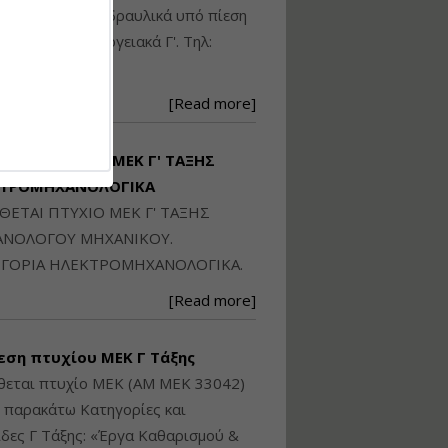
Ηλεκτρονική
ικού: Η/Μ Γ', Υδραυλικά υπό πίεση
Ταυτότητα Κτιρίου/
Αυτοτελούς
ιομηχανικά - Ενεργειακά Γ'. Τηλ:
Διηρημένης
250871
ιδιοκτησίας – Θεωρία
και Πράξη (2024)
[Read more]
Εισηγήτρια:
Αναστασία Μητρακάκη
Τιμή από: €140.00
ΙΘΕΤΑΙ ΠΤΥΧΙΟ ΜΕΚ Γ' ΤΑΞΗΣ
Διάρκεια: 6 ώρες
ΚΤΡΟΜΗΧΑΝΟΛΟΓΙΚΑ
ΙΘΕΤΑΙ ΠΤΥΧΙΟ ΜΕΚ Γ' ΤΑΞΗΣ
Εφαρμογή
ΝΟΛΟΓΟΥ ΜΗΧΑΝΙΚΟΥ.
Πολεοδομικού
ΓΟΡΙΑ ΗΛΕΚΤΡΟΜΗΧΑΝΟΛΟΓΙΚΑ.
Σχεδιασμού Εντός
Ορίων Πόλεων και
[Read more]
Οικισμών και Εκτός
Σχεδίου Δόμησης
εση πτυχίου ΜΕΚ Γ Τάξης
Εισηγήτρια:
Γραμματή Μπακλατσή
θεται πτυχίο ΜΕΚ (ΑΜ ΜΕΚ 33042)
Τιμή από: €145.00
ς παρακάτω Κατηγορίες και
Διάρκεια: 8 ώρες
δες Γ Τάξης: «Έργα Καθαρισμού &