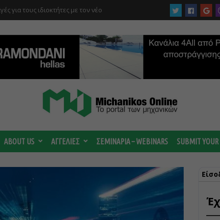
στρέμματα στον Ελαιώνα “στα σκαριά” – Τι
οτανικό και τι προβλέπεται για οικιστικές
ABOUT US
ΑΓΓΕΛΙΕΣ
ΣΕΜΙΝΑΡΙΑ – WEBINARS
SUBMIT YOUR
Είσο
Έχ