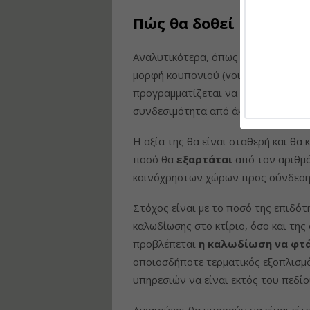
Πώς θα δοθεί η επιδό
Αναλυτικότερα, όπως προκύπτει από
μορφή κουπονιού (voucher) και θα 
προγραμματίζεται να υπάρξουν υποδ
συνδεσιμότητα από άκρο σε άκρο.
Η αξία της θα είναι σταθερή και θα
ποσό θα
εξαρτάται
από τον αριθμό
κοινόχρηστων χώρων προς σύνδεση
Στόχος είναι με το ποσό της επιδότ
καλωδίωσης στο κτίριο, όσο και τη
προβλέπεται
η καλωδίωση να φτά
οποιοσδήποτε τερματικός εξοπλισμό
υπηρεσιών να είναι εκτός του πεδί
Δικαιούχοι θα μπορούν να είναι είτ