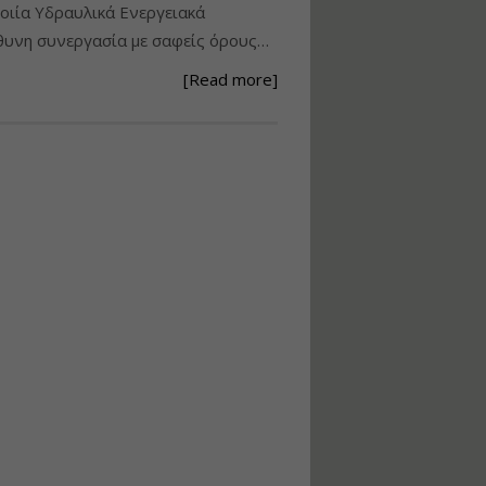
ιία Υδραυλικά Ενεργειακά
Ανάθεση – Εκτέλεση –
υνη συνεργασία με σαφείς όρους…
Επίβλεψη Δημοσίων
Έργων με τον
[Read more]
Ν.4782/2021
Εισηγητής:
Ζήσης Παπασταμάτης
Τιμή από: €220.00
Διάρκεια: 18 ώρες
Σχεδιασμός, μελέτη
και τεχνική
υλοποίηση
φωτοβολταϊκών
συστημάτων για
αυτοπαραγωγή (Net-
metering)
Εισηγητής:
Νικόλαος Παπαναστασίου
Τιμή από: €215.00
Διάρκεια: 16 ώρες