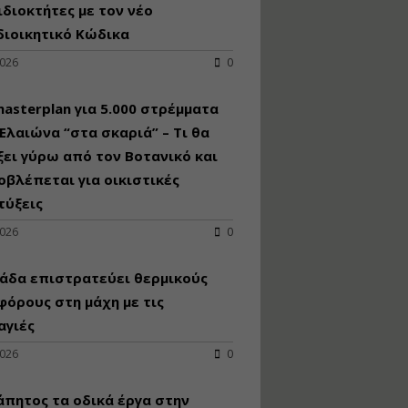
κατασκευή
ιδιοκτήτες με τον νέο
κoλυμβητικής
διοικητικό Κώδικα
υδατοδεξαμενής
2026
0
Εισηγητής:
Χρήστος Ροδόπουλος
Τιμή από: €230.00
asterplan για 5.000 στρέμματα
Διάρκεια: 14 ώρες
Ελαιώνα “στα σκαριά” – Τι θα
ει γύρω από τον Βοτανικό και
οβλέπεται για οικιστικές
Διαδικασία
αδειοδότησης και
τύξεις
έκδοσης
2026
0
πιστοποιητικού
κατάταξης
τουριστικών μονάδων
άδα επιστρατεύει θερμικούς
Εισηγητές:
όρους στη μάχη με τις
Γραμματή Μπακλατσή
αγιές
Νικόλαος Σαρούκος
Τιμή από: €145.00
2026
0
Διάρκεια: 8 ώρες
άπητος τα οδικά έργα στην