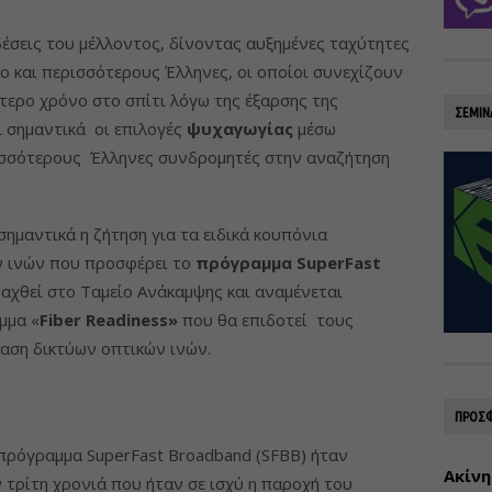
δέσεις του μέλλοντος, δίνοντας αυξημένες ταχύτητες
λο και περισσότερους Έλληνες, οι οποίοι συνεχίζουν
τερο χρόνο στο σπίτι λόγω της έξαρσης της
ΣΕΜΙΝ
ι σημαντικά
οι επιλογές
ψυχαγωγίας
μέσω
ισσότερους Έλληνες συνδρομητές στην αναζήτηση
σημαντικά η ζήτηση για τα ειδικά κουπόνια
ν ινών που προσφέρει το
πρόγραμμα SuperFast
ταχθεί στο Ταμείο Ανάκαμψης και αναμένεται
μμα «
Fiber Readiness»
που θα επιδοτεί τους
ταση δικτύων οπτικών ινών.
ΠΡΟΣΦ
ο πρόγραμμα SuperFast Broadband (SFBB) ήταν
Ακίνη
 τρίτη χρονιά που ήταν σε ισχύ η παροχή του