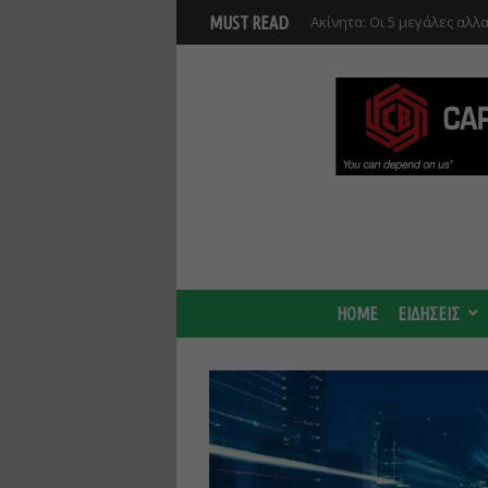
Νέο masterplan για 5.000 
MUST READ
θα αλλάξει γύρω από τον Β
αναπτύξεις
HOME
ΕΙΔΗΣΕΙΣ