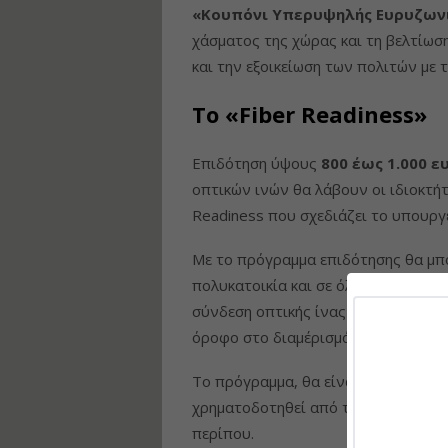
«Κουπόνι Υπερυψηλής Ευρυζων
χάσματος της χώρας και τη βελτίωσ
και την εξοικείωση των πολιτών με 
Το «Fiber Readiness»
Επιδότηση ύψους
800 έως 1.000 ε
οπτικών ινών θα λάβουν οι ιδιοκτή
Readiness που σχεδιάζει το υπουργ
Με το πρόγραμμα επιδότησης θα μπ
πολυκατοικία και σε όλους τους ορό
σύνδεση οπτικής ίνας θα καλείται 
όροφο στο διαμέρισμά του.
Το πρόγραμμα, θα είναι στα πρότυ
χρηματοδοτηθεί από το Ταμείο Ανάκ
περίπου.