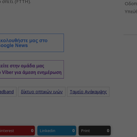
 σπίτι (FTTH).
Οδοπο
Υπεύθ
oadband
δίκτυο οπτικών ινών
Ταμείο Ανάκαμψης
0
0
0
interest
Linkedin
Print