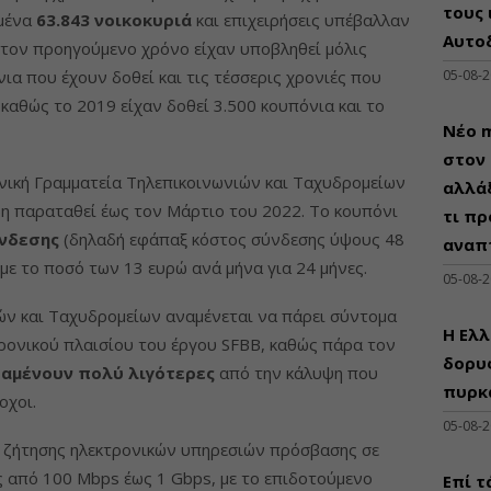
τους 
ιμένα
63.843 νοικοκυριά
και επιχειρήσεις υπέβαλλαν
Αυτο
ώ τον προηγούμενο χρόνο είχαν υποβληθεί μόλις
νια που έχουν δοθεί και τις τέσσερις χρονιές που
05-08-
 καθώς το 2019 είχαν δοθεί 3.500 κουπόνια και το
Νέο m
στον 
ενική Γραμματεία Τηλεπικοινωνιών και Ταχυδρομείων
αλλάξ
ήδη παραταθεί έως τον Μάρτιο του 2022. Το κουπόνι
τι πρ
ύνδεσης
(δηλαδή εφάπαξ κόστος σύνδεσης ύψους 48
αναπ
 με το ποσό των 13 ευρώ ανά μήνα για 24 μήνες.
05-08-
ών και Ταχυδρομείων αναμένεται να πάρει σύντομα
Η Ελλ
ρονικού πλαισίου του έργου SFBB, καθώς πάρα τον
δορυφ
ραμένουν πολύ λιγότερες
από την κάλυψη που
πυρκ
οχοι.
05-08-
η ζήτησης ηλεκτρονικών υπηρεσιών πρόσβασης σε
 από 100 Mbps έως 1 Gbps, με το επιδοτούμενο
Επί τ