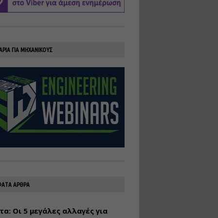
υλοποίηση
φωτοβολταϊκών
συστημάτων για
αυτοπαραγωγή (Net-
Billing)
ΑΡΙΑ ΓΙΑ ΜΗΧΑΝΙΚΟΥΣ
Εισηγητής:
Νικόλαος Παπαναστασίου
Τιμή από: €230.00
Διάρκεια: 16 ώρες
Αρχιτεκτονικός
Σχεδιασμός με το
Rhinoceros
Εισηγητής:
Κυριάκος Γολέμης
Τιμή από: €275.00
Διάρκεια: 18 ώρες
ΑΤΑ ΑΡΘΡΑ
τα: Οι 5 μεγάλες αλλαγές για
Σχεδιασμός και