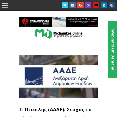

Webinars On Demand
Γ. Πιτσιλής (ΑΑΔΕ): Στόχος το