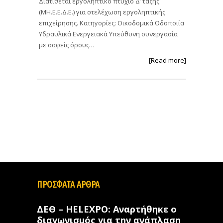
Διατίθεται εργοληπτικό πτυχίο Δ’ τάξης
(ΜΗ.Ε.Ε.Δ.Ε.) για στελέχωση εργοληπτικής
επιχείρησης. Κατηγορίες: Οικοδομικά Οδοποιία
Υδραυλικά Ενεργειακά Υπεύθυνη συνεργασία
με σαφείς όρους…
[Read more]
ΠΡΟΣΦΑΤΑ ΑΡΘΡΑ
ΔΕΘ – HELEXPO: Αναρτήθηκε ο
διαγωνισμός για την ανάπλαση