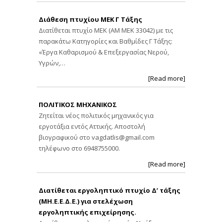
Διάθεση πτυχίου ΜΕΚ Γ Τάξης
Διατίθεται πτυχίο ΜΕΚ (ΑΜ ΜΕΚ 33042) με τις
παρακάτω Κατηγορίες και Βαθμίδες Γ Τάξης:
«Έργα Καθαρισμού & Επεξεργασίας Νερού,
Υγρών,…
[Read more]
ΠΟΛΙΤΙΚΟΣ ΜΗΧΑΝΙΚΟΣ
Ζητείται νέος πολιτικός μηχανικός για
εργοτάξια εντός Αττικής. Αποστολή
βιογραφικού στο
vagdatlis@gmail.com
τηλέφωνο στο 6948755000.
[Read more]
Διατίθεται εργοληπτικό πτυχίο Δ’ τάξης
(ΜΗ.Ε.Ε.Δ.Ε.) για στελέχωση
εργοληπτικής επιχείρησης.