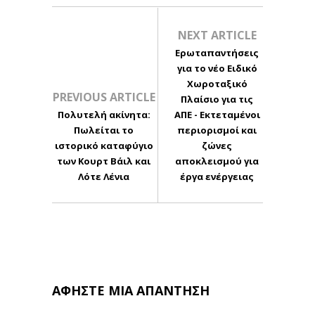
NEXT ARTICLE
Ερωταπαντήσεις
για το νέο Ειδικό
Χωροταξικό
PREVIOUS ARTICLE
Πλαίσιο για τις
Πολυτελή ακίνητα:
ΑΠΕ - Εκτεταμένοι
Πωλείται το
περιορισμοί και
ιστορικό καταφύγιο
ζώνες
των Κουρτ Βάιλ και
αποκλεισμού για
Λότε Λένια
έργα ενέργειας
ΑΦΉΣΤΕ ΜΙΑ ΑΠΆΝΤΗΣΗ