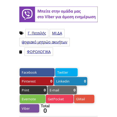
Γ. Πιτσιλής
ΜΙ.ΔΑ
ψηφιακό μητρώο ακινήτων
ΦΟΡΟΛΟΓΙΚΑ
Facebook
Twitter
0
0
Pinterest
Linkedin
0
0
Print
E-mail
Evernote
GetPocket
GMail
Total
Viber
0