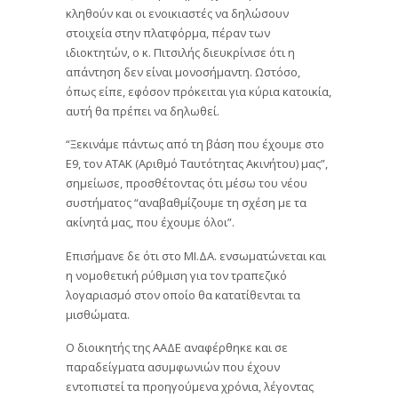
κληθούν και οι ενοικιαστές να δηλώσουν
στοιχεία στην πλατφόρμα, πέραν των
ιδιοκτητών, ο κ. Πιτσιλής διευκρίνισε ότι η
απάντηση δεν είναι μονοσήμαντη. Ωστόσο,
όπως είπε, εφόσον πρόκειται για κύρια κατοικία,
αυτή θα πρέπει να δηλωθεί.
“Ξεκινάμε πάντως από τη βάση που έχουμε στο
Ε9, τον ΑΤΑΚ (Αριθμό Ταυτότητας Ακινήτου) μας”,
σημείωσε, προσθέτοντας ότι μέσω του νέου
συστήματος “αναβαθμίζουμε τη σχέση με τα
ακίνητά μας, που έχουμε όλοι”.
Επισήμανε δε ότι στο ΜΙ.ΔΑ. ενσωματώνεται και
η νομοθετική ρύθμιση για τον τραπεζικό
λογαριασμό στον οποίο θα κατατίθενται τα
μισθώματα.
Ο διοικητής της ΑΑΔΕ αναφέρθηκε και σε
παραδείγματα ασυμφωνιών που έχουν
εντοπιστεί τα προηγούμενα χρόνια, λέγοντας