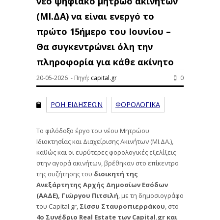
νέο ψηφιακό μητρώο ακινήτων
(ΜΙ.ΔΑ) να είναι ενεργό το
πρώτο 15ήμερο του Ιουνίου –
Θα συγκεντρώνει όλη την
πληροφορία για κάθε ακίνητο
20-05-2026 - Πηγή:
capital.gr
0
ΡΟΗ ΕΙΔΗΣΕΩΝ
ΦΟΡΟΛΟΓΙΚΑ
Το φιλόδοξο έργο του νέου Μητρώου
Ιδιοκτησίας και Διαχείρισης Ακινήτων (ΜΙ.ΔΑ.),
καθώς και οι ευρύτερες φορολογικές εξελίξεις
στην αγορά ακινήτων, βρέθηκαν στο επίκεντρο
της συζήτησης του
διοικητή της
Ανεξάρτητης Αρχής Δημοσίων Εσόδων
(ΑΑΔΕ), Γιώργου Πιτσιλή
, με τη δημοσιογράφο
του Capital.gr,
Σίσσυ Σταυροπιερράκου
, στο
4ο Συνέδριο Real Estate των Capital.gr και