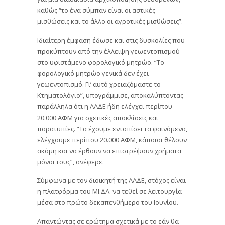
καθώς “το ένα σύμπαν είναι οι αστικές
μισθώσεις και το άλλο οι αγροτικές μισθώσεις”.
Ιδιαίτερη έμφαση έδωσε και στις δυσκολίες που
προκύπτουν από την έλλειψη γεωεντοπισμού
στο υφιστάμενο φορολογικό μητρώο. “Το
φορολογικό μητρώο γενικά δεν έχει
γεωεντοπισμό. Γι’ αυτό χρειαζόμαστε το
Κτηματολόγιο”, υπογράμμισε, αποκαλύπτοντας
παράλληλα ότι η ΑΑΔΕ ήδη ελέγχει περίπου
20.000 ΑΦΜ για σχετικές αποκλίσεις και
παρατυπίες. “Τα έχουμε εντοπίσει τα φαινόμενα,
ελέγχουμε περίπου 20.000 ΑΦΜ, κάποιοι θέλουν
ακόμη και να έρθουν να επιστρέψουν χρήματα
μόνοι τους”, ανέφερε.
Σύμφωνα με τον διοικητή της ΑΑΔΕ, στόχος είναι
η πλατφόρμα του ΜΙ.ΔΑ. να τεθεί σε λειτουργία
μέσα στο πρώτο δεκαπενθήμερο του Ιουνίου.
Απαντώντας σε ερώτημα σχετικά με το εάν θα