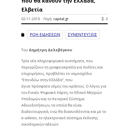
που θα κάνουν την Ελλάδα,
Ελβετία
02-11-2019 - Πηγή:
capital.gr
0
ΡΟΗ ΕΙΔΗΣΕΩΝ
ΣΥΝΕΝΤΕΥΞΕΙΣ
Του
Δημήτρη Δελεβέγκου
Τρία νέα πληροφοριακά συστήματα, που
περιορίζουν τη γραφειοκρατία για πολίτες και
επιχειρήσεις, προβλέπει το νομοσχέδιο
“Επενδύω στην Ελλάδα”, που
έγινε πρόσφατα νόμος του κράτους. Ο λόγος για
τον Ενιαίο Ψηφιακό Χάρτη, το Εθνικό Μητρώο
Υποδομών και το Κεντρικό Σύστημα
Αδειοδοτήσεων, τα οποία θα είναι
διαλειτουργικά, ενώ θα διασυνδέονται και με το
e-adeies, το ηλεκτρονικό σύστημα έκδοσης
οικοδομικών αδειών.