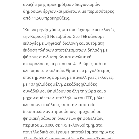
αναζήτησης προκηρύξεων διαγωνισμών
δημοσίων έργων και μελετών, με περισσότερες
από 11.500 προκηρύξεις.
“Και να μην ξεχάσω, μια που έχουμε και εκλογές
την Κυριακή 3 Νοεμβρίου. Στο ΤΕΕ κάνουμε
εκλογές με ψηφιακή διαλογή και αυτόματη
έκδοση πλήρων αποτελεσμάτων, δηλαδή με
ψήφους συνδυασμών και αναλυτική
σταυροδοσία, περίπου σε 4 – 5 ώρες από το
κλείσιμο των καλπών. Είμαστε ο μεγαλύτερος
επιστημονικός φορέας με πανελλήνιες εκλογές,
με 107 χιλιάδες μέλη. Δεκάδες χιλιάδες
συνάδελφοι ψηφίζουν σε όλη τη χώρα και ο
μηχανισμός των υπαλλήλων του ΤΕΕ, μόλις
κλείσουν οι κάλπες, υπό την εποπτεία
δικαστικών αντιπροσώπων, προχωρά σε
ψηφιακή σάρωση όλων των ψηφοδελτίων,
περίπου 250.000 σε 175 εκλογικά τμήματα
πανελλαδικά και έχουμε αποτελέσματα πριν τις
12 το βράδυ”, υπογραμμίζει ο Γιώργος Στασινός.