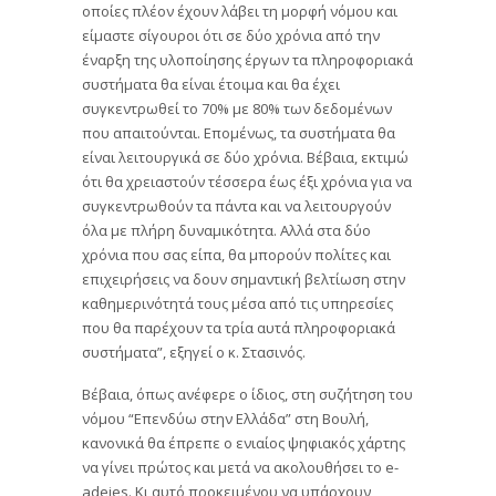
οποίες πλέον έχουν λάβει τη μορφή νόμου και
είμαστε σίγουροι ότι σε δύο χρόνια από την
έναρξη της υλοποίησης έργων τα πληροφοριακά
συστήματα θα είναι έτοιμα και θα έχει
συγκεντρωθεί το 70% με 80% των δεδομένων
που απαιτούνται. Επομένως, τα συστήματα θα
είναι λειτουργικά σε δύο χρόνια. Βέβαια, εκτιμώ
ότι θα χρειαστούν τέσσερα έως έξι χρόνια για να
συγκεντρωθούν τα πάντα και να λειτουργούν
όλα με πλήρη δυναμικότητα. Αλλά στα δύο
χρόνια που σας είπα, θα μπορούν πολίτες και
επιχειρήσεις να δουν σημαντική βελτίωση στην
καθημερινότητά τους μέσα από τις υπηρεσίες
που θα παρέχουν τα τρία αυτά πληροφοριακά
συστήματα”, εξηγεί ο κ. Στασινός.
Βέβαια, όπως ανέφερε ο ίδιος, στη συζήτηση του
νόμου “Επενδύω στην Ελλάδα” στη Βουλή,
κανονικά θα έπρεπε ο ενιαίος ψηφιακός χάρτης
να γίνει πρώτος και μετά να ακολουθήσει το e-
adeies. Κι αυτό προκειμένου να υπάρχουν