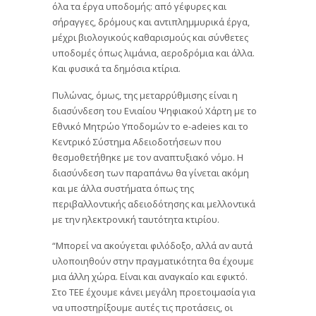
όλα τα έργα υποδομής: από γέφυρες και
σήραγγες, δρόμους και αντιπλημμυρικά έργα,
μέχρι βιολογικούς καθαρισμούς και σύνθετες
υποδομές όπως λιμάνια, αεροδρόμια και άλλα.
Και φυσικά τα δημόσια κτίρια.
Πυλώνας, όμως, της μεταρρύθμισης είναι η
διασύνδεση του Ενιαίου Ψηφιακού Χάρτη με το
Εθνικό Μητρώο Υποδομών το e-adeies και το
Κεντρικό Σύστημα Αδειοδοτήσεων που
θεσμοθετήθηκε με τον αναπτυξιακό νόμο. Η
διασύνδεση των παραπάνω θα γίνεται ακόμη
και με άλλα συστήματα όπως της
περιβαλλοντικής αδειοδότησης και μελλοντικά
με την ηλεκτρονική ταυτότητα κτιρίου.
“Μπορεί να ακούγεται φιλόδοξο, αλλά αν αυτά
υλοποιηθούν στην πραγματικότητα θα έχουμε
μια άλλη χώρα. Είναι και αναγκαίο και εφικτό.
Στο ΤΕΕ έχουμε κάνει μεγάλη προετοιμασία για
να υποστηρίξουμε αυτές τις προτάσεις, οι