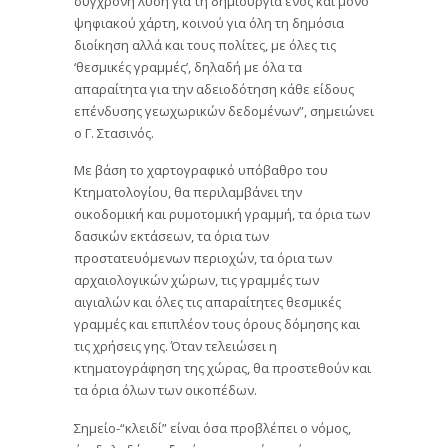
ψηφιακού χάρτη, κοινού για όλη τη δημόσια
διοίκηση αλλά και τους πολίτες, με όλες τις
‘θεσμικές γραμμές’, δηλαδή με όλα τα
απαραίτητα για την αδειοδότηση κάθε είδους
επένδυσης γεωχωρικών δεδομένων”, σημειώνει
ο Γ. Στασινός.
Με βάση το χαρτογραφικό υπόβαθρο του
Κτηματολογίου, θα περιλαμβάνει την
οικοδομική και ρυμοτομική γραμμή, τα όρια των
δασικών εκτάσεων, τα όρια των
προστατευόμενων περιοχών, τα όρια των
αρχαιολογικών χώρων, τις γραμμές των
αιγιαλών και όλες τις απαραίτητες θεσμικές
γραμμές και επιπλέον τους όρους δόμησης και
τις χρήσεις γης. Όταν τελειώσει η
κτηματογράφηση της χώρας, θα προστεθούν και
τα όρια όλων των οικοπέδων.
Σημείο-“κλειδί” είναι όσα προβλέπει ο νόμος,