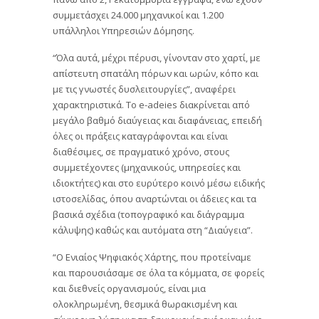
συμμετάσχει 24.000 μηχανικοί και 1.200
υπάλληλοι Υπηρεσιών Δόμησης.
“Όλα αυτά, μέχρι πέρυσι, γίνονταν στο χαρτί, με
απίστευτη σπατάλη πόρων και ωρών, κόπο και
με τις γνωστές δυσλειτουργίες”, αναφέρει
χαρακτηριστικά. Το e-adeies διακρίνεται από
μεγάλο βαθμό διαύγειας και διαφάνειας, επειδή
όλες οι πράξεις καταγράφονται και είναι
διαθέσιμες, σε πραγματικό χρόνο, στους
συμμετέχοντες (μηχανικούς, υπηρεσίες και
ιδιοκτήτες) και στο ευρύτερο κοινό μέσω ειδικής
ιστοσελίδας, όπου αναρτώνται οι άδειες και τα
βασικά σχέδια (τοπογραφικό και διάγραμμα
κάλυψης) καθώς και αυτόματα στη “Διαύγεια”.
“Ο Ενιαίος Ψηφιακός Χάρτης, που προτείναμε
και παρουσιάσαμε σε όλα τα κόμματα, σε φορείς
και διεθνείς οργανισμούς, είναι μια
ολοκληρωμένη, θεσμικά θωρακισμένη και
σύγχρονη λύση για τη δημιουργία ενός και μόνο