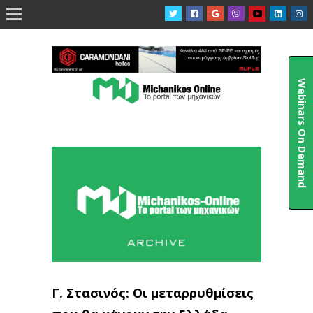

Webinars On Demand
Γ. Στασινός: Οι μεταρρυθμίσεις