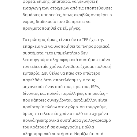
φορέα. Επίσης, απαιτείται να ξεκινήσει η
εισαγωγή των στοιχείων από τις εποπτεύουσες
δημόσιες υπηρεσίες, όπως ακριβώς αναφέρει ο
νόμος, διαδικασία που θα πρέπει να
πραγματοποιηθεί σε έξι μήνες.
Το ερώτημα, όμως, είναι εάν το ΤΕΕ έχει την
επάρκεια για να υλοποιήσει τα πληροφοριακά
συστήματα. “Στο Επιμελητήριο δεν
λειτουργούμε πληροφοριακά συστήματα μόνο
τον τελευταίο χρόνο. Αντίθετα έχουμε πολυετή
εμπειρία. Δεν θέλω να πάω στο απώτερο
παρελθόν, όταν αποτελέσαμε για τους
μηχανικούς έναν από τους πρώτους ISPs,
δίνοντας και πολλές παράλληλες υπηρεσίες –
που κάποιες συνεχίζονται, αυτά μάλλον είναι
προϊστορία πλέον στον χώρο. Λειτουργούμε,
όμως, τα τελευταία χρόνια πολύ επιτυχημένα
πολλά ηλεκτρονικά συστήματα για λογαριασμό
του Κράτους ή σε συνεργασία με άλλα
πληροφοριακά συστήματα. Νομίζω ότι από