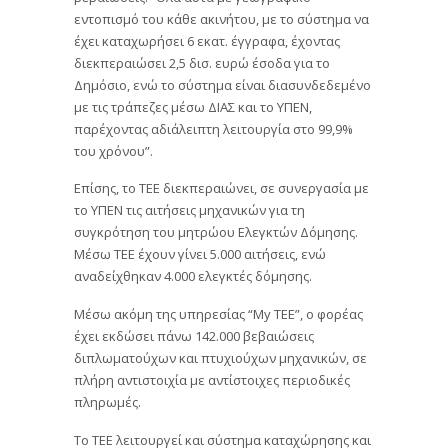
εντοπισμό του κάθε ακινήτου, με το σύστημα να
έχει καταχωρήσει 6 εκατ. έγγραφα, έχοντας
διεκπεραιώσει 2,5 δισ. ευρώ έσοδα για το
Δημόσιο, ενώ το σύστημα είναι διασυνδεδεμένο
με τις τράπεζες μέσω ΔΙΑΣ και το ΥΠΕΝ,
παρέχοντας αδιάλειπτη λειτουργία στο 99,9%
του χρόνου”.
Επίσης, το ΤΕΕ διεκπεραιώνει, σε συνεργασία με
το ΥΠΕΝ τις αιτήσεις μηχανικών για τη
συγκρότηση του μητρώου Ελεγκτών Δόμησης.
Μέσω ΤΕΕ έχουν γίνει 5.000 αιτήσεις, ενώ
αναδείχθηκαν 4.000 ελεγκτές δόμησης.
Μέσω ακόμη της υπηρεσίας “My TEE”, ο φορέας
έχει εκδώσει πάνω 142.000 βεβαιώσεις
διπλωματούχων και πτυχιούχων μηχανικών, σε
πλήρη αντιστοιχία με αντίστοιχες περιοδικές
πληρωμές.
Το ΤΕΕ λειτουργεί και σύστημα καταχώρησης και