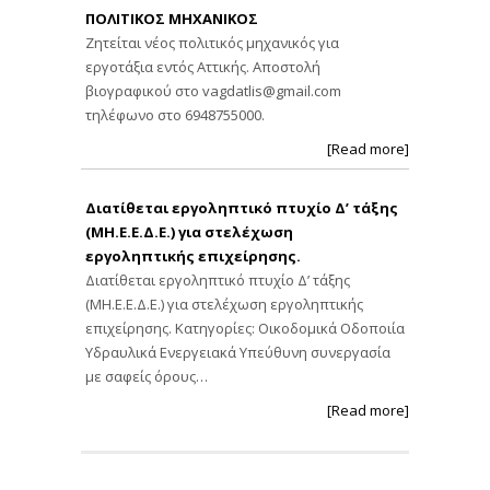
ΠΟΛΙΤΙΚΟΣ ΜΗΧΑΝΙΚΟΣ
Ζητείται νέος πολιτικός μηχανικός για
εργοτάξια εντός Αττικής. Αποστολή
βιογραφικού στο
vagdatlis@gmail.com
τηλέφωνο στο 6948755000.
[Read more]
Διατίθεται εργοληπτικό πτυχίο Δ’ τάξης
(ΜΗ.Ε.Ε.Δ.Ε.) για στελέχωση
εργοληπτικής επιχείρησης.
Διατίθεται εργοληπτικό πτυχίο Δ’ τάξης
(ΜΗ.Ε.Ε.Δ.Ε.) για στελέχωση εργοληπτικής
επιχείρησης. Κατηγορίες: Οικοδομικά Οδοποιία
Υδραυλικά Ενεργειακά Υπεύθυνη συνεργασία
με σαφείς όρους…
[Read more]