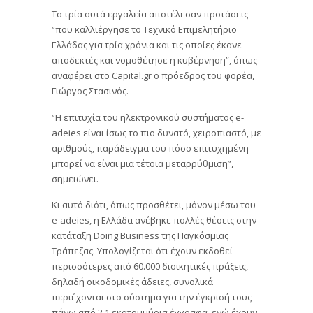
Τα τρία αυτά εργαλεία αποτέλεσαν προτάσεις
“που καλλιέργησε το Τεχνικό Επιμελητήριο
Ελλάδας για τρία χρόνια και τις οποίες έκανε
αποδεκτές και νομοθέτησε η κυβέρνηση”, όπως
αναφέρει στο Capital.gr ο πρόεδρος του φορέα,
Γιώργος Στασινός.
“Η επιτυχία του ηλεκτρονικού συστήματος e-
adeies είναι ίσως το πιο δυνατό, χειροπιαστό, με
αριθμούς, παράδειγμα του πόσο επιτυχημένη
μπορεί να είναι μια τέτοια μεταρρύθμιση”,
σημειώνει.
Κι αυτό διότι, όπως προσθέτει, μόνον μέσω του
e-adeies, η Ελλάδα ανέβηκε πολλές θέσεις στην
κατάταξη Doing Business της Παγκόσμιας
Τράπεζας. Υπολογίζεται ότι έχουν εκδοθεί
περισσότερες από 60.000 διοικητικές πράξεις,
δηλαδή οικοδομικές άδειες, συνολικά
περιέχονται στο σύστημα για την έγκρισή τους
πάνω από 2,1 εκατομμύρια έγγραφα, ενώ έχουν