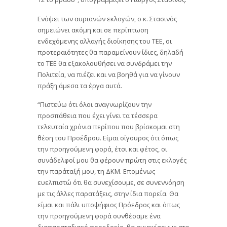
Ενόψει των αυριανών εκλογών, ο κ. Στασινός
σημειώνει ακόμη και σε περίπτωση
ενδεχόμενης αλλαγής διοίκησης του ΤΕΕ, οι
προτεραιότητες θα παραμείνουν ίδιες, δηλαδή
το ΤΕΕ θα εξακολουθήσει να συνδράμει την
Πολιτεία, να πιέζει και να βοηθά για να γίνουν
πράξη άμεσα τα έργα αυτά.
“Πιστεύω ότι όλοι αναγνωρίζουν την
προσπάθεια που έχει γίνει τα τέσσερα
τελευταία χρόνια περίπου που βρίσκομαι στη
θέση του Προέδρου. Είμαι σίγουρος ότι όπως
την προηγούμενη φορά, έτσι και φέτος, οι
συνάδελφοί μου θα φέρουν πρώτη στις εκλογές
την παράταξή μου, τη ΔΚΜ. Επομένως
ευελπιστώ ότι θα συνεχίσουμε, σε συνεννόηση
με τις άλλες παρατάξεις, στην ίδια πορεία. Θα
είμαι και πάλι υποψήφιος Πρόεδρος και όπως
την προηγούμενη φορά συνθέσαμε ένα
διαπαραταξιακό προεδρείο, θα συνεχίσουμε στο