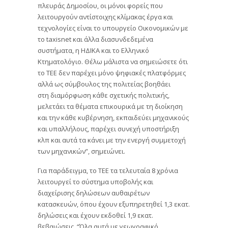
πλευράς Δημοσίου, οι μόνοι φορείς που
λειτουργούν αντίστοιχης κλίμακας έργα και
τεχνολογίες είναι το υπουργείο Οικονομικών με
το taxisnet και άλλα διασυνδεδεμένα
συστήματα, η ΗΔΙΚΑ και το Ελληνικό
Κτηματολόγιο. Θέλω μάλιστα να σημειώσετε ότι
το ΤΕΕ δεν παρέχει μόνο ψηφιακές πλατφόρμες
αλλά ως σύμβουλος της πολιτείας βοηθάει
στη διαμόρφωση κάθε σχετικής πολιτικής,
μελετάει τα θέματα επικουρικά με τη διοίκηση
και την κάθε κυβέρνηση, εκπαιδεύει μηχανικούς
και υπαλλήλους, παρέχει συνεχή υποστήριξη
κλπ και αυτά τα κάνει με την ενεργή συμμετοχή
των μηχανικών”, σημειώνει.
Για παράδειγμα, το ΤΕΕ τα τελευταία 8 χρόνια
λειτουργεί το σύστημα υποβολής και
διαχείρισης δηλώσεων αυθαιρέτων
κατασκευών, όπου έχουν εξυπηρετηθεί 1,3 εκατ.
δηλώσεις και έχουν εκδοθεί 1,9 εκατ.
βεβαιώσεις. “Όλα αυτά με γεωγραφικό