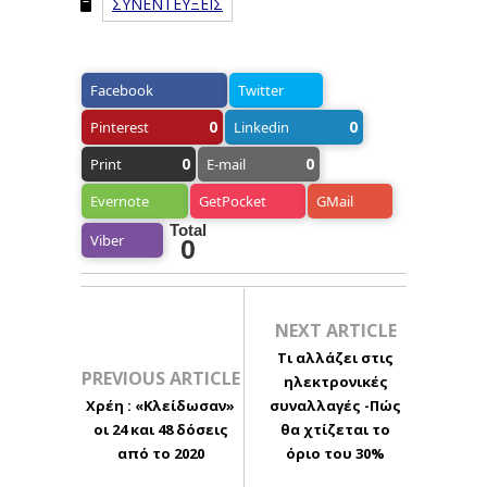
ΣΥΝΕΝΤΕΥΞΕΙΣ
Facebook
Twitter
0
0
Pinterest
Linkedin
0
0
Print
E-mail
Evernote
GetPocket
GMail
Total
Viber
0
NEXT ARTICLE
Τι αλλάζει στις
PREVIOUS ARTICLE
ηλεκτρονικές
Χρέη : «Κλείδωσαν»
συναλλαγές -Πώς
οι 24 και 48 δόσεις
θα χτίζεται το
από το 2020
όριο του 30%