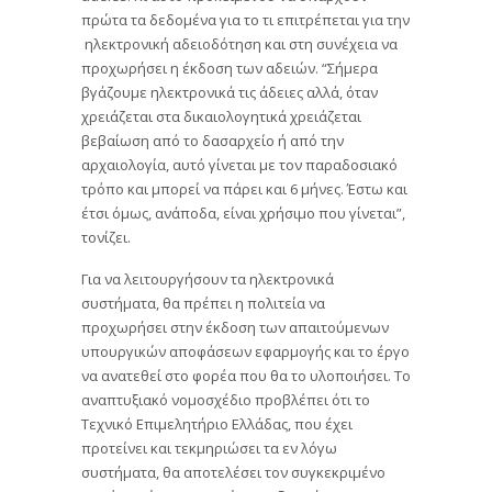
πρώτα τα δεδομένα για το τι επιτρέπεται για την
ηλεκτρονική αδειοδότηση και στη συνέχεια να
προχωρήσει η έκδοση των αδειών. “Σήμερα
βγάζουμε ηλεκτρονικά τις άδειες αλλά, όταν
χρειάζεται στα δικαιολογητικά χρειάζεται
βεβαίωση από το δασαρχείο ή από την
αρχαιολογία, αυτό γίνεται με τον παραδοσιακό
τρόπο και μπορεί να πάρει και 6 μήνες. Έστω και
έτσι όμως, ανάποδα, είναι χρήσιμο που γίνεται”,
τονίζει.
Για να λειτουργήσουν τα ηλεκτρονικά
συστήματα, θα πρέπει η πολιτεία να
προχωρήσει στην έκδοση των απαιτούμενων
υπουργικών αποφάσεων εφαρμογής και το έργο
να ανατεθεί στο φορέα που θα το υλοποιήσει. Το
αναπτυξιακό νομοσχέδιο προβλέπει ότι το
Τεχνικό Επιμελητήριο Ελλάδας, που έχει
προτείνει και τεκμηριώσει τα εν λόγω
συστήματα, θα αποτελέσει τον συγκεκριμένο