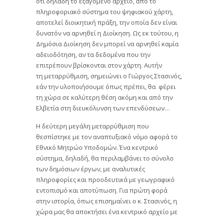
ότι δηλαδή το εξαγόμενο αρχείο, από το
πληροφοριακό σύστημα του ψηφιακού χάρτη,
αποτελεί διοικητική πράξη, την οποία δεν είναι
δυνατόν να αρνηθεί η Διοίκηση. Ως εκ τούτου, η
Δημόσια Διοίκηση δεν μπορεί να αρνηθεί καμία
αδειοδότηση, αν τα δεδομένα που την
επιτρέπουν βρίσκονται στον χάρτη. Αυτήν
τη μεταρρύθμιση, σημειώνει ο Γιώργος Στασινός,
εάν την υλοποιήσουμε όπως πρέπει, θα φέρει
τη χώρα σε καλύτερη θέση ακόμη και από την
Ελβετία στη διευκόλυνση των επενδύσεων…
Η δεύτερη μεγάλη μεταρρύθμιση που
θεσπίστηκε με τον αναπτυξιακό νόμο αφορά το
Εθνικό Μητρώο Υποδομών. Ένα κεντρικό
σύστημα, δηλαδή, θα περιλαμβάνει το σύνολο
των δημόσιων έργων, με αναλυτικές
πληροφορίες και προοδευτικά με γεωγραφικό
εντοπισμό και αποτύπωση. Για πρώτη φορά
στην ιστορία, όπως επισημαίνει ο κ. Στασινός, η
χώρα μας θα αποκτήσει ένα κεντρικό αρχείο με