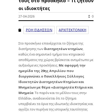
τους στο προσκήνιο – Τι ζητούν
οι ιδιοκτήτες
27-04-2026
0
ΡΟΗ ΕΙΔΗΣΕΩΝ
ΑΡΧΙΤΕΚΤΟΝΙΚΗ
Στο προσκήνιο επανέρχεται το ζήτημα της
διατήρησης των
διατηρητέων κτηρίων
,
καθώς ένα σημαντικό τμήμα του κτηριακού
αποθέματος της χώρας βρίσκεται αντιμέτωπο με
αυξανόμενες προκλήσεις.
Με αφορμή την
ημερίδα της 29ης Απριλίου που
διοργανώνει ο Πανελλήνιος Σύλλογος
Ιδιοκτητών Διατηρητέων Κτηρίων και
Μνημείων με θέμα «Διατηρητέα Κτήρια και
Μνημεία
: Το παρόν και το μέλλον τους στην
Ελλάδα», αναδεικνύεται ότι το ζήτημα
υπερβαίνει τα όρια της ιδιωτικής ιδιοκτησίας και
αγγίζει τον πυρήνα της ιστορικής ταυτότητας