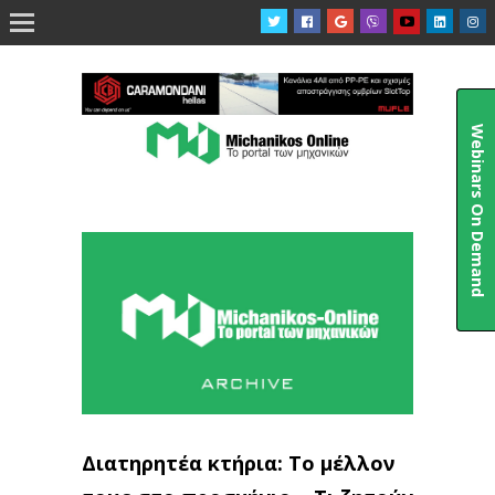

Webinars On Demand
Διατηρητέα κτήρια: Το μέλλον