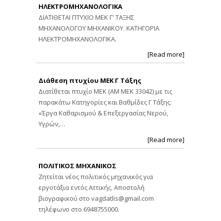
ΗΛΕΚΤΡΟΜΗΧΑΝΟΛΟΓΙΚΑ
ΔΙΑΤΙΘΕΤΑΙ ΠΤΥΧΙΟ ΜΕΚ Γ' ΤΑΞΗΣ
ΜΗΧΑΝΟΛΟΓΟΥ ΜΗΧΑΝΙΚΟΥ. ΚΑΤΗΓΟΡΙΑ
ΗΛΕΚΤΡΟΜΗΧΑΝΟΛΟΓΙΚΑ.
[Read more]
Διάθεση πτυχίου ΜΕΚ Γ Τάξης
Διατίθεται πτυχίο ΜΕΚ (ΑΜ ΜΕΚ 33042) με τις
παρακάτω Κατηγορίες και Βαθμίδες Γ Τάξης:
«Έργα Καθαρισμού & Επεξεργασίας Νερού,
Υγρών,…
[Read more]
ΠΟΛΙΤΙΚΟΣ ΜΗΧΑΝΙΚΟΣ
Ζητείται νέος πολιτικός μηχανικός για
εργοτάξια εντός Αττικής. Αποστολή
βιογραφικού στο
vagdatlis@gmail.com
τηλέφωνο στο 6948755000.