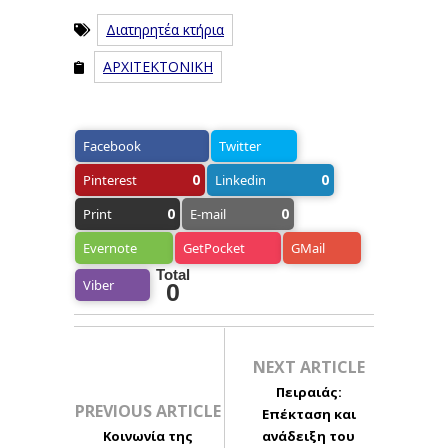
Διατηρητέα κτήρια
ΑΡΧΙΤΕΚΤΟΝΙΚΗ
Facebook
Twitter
0
0
Pinterest
Linkedin
0
0
Print
E-mail
Evernote
GetPocket
GMail
Total
Viber
0
NEXT ARTICLE
Πειραιάς:
PREVIOUS ARTICLE
Επέκταση και
Κοινωνία της
ανάδειξη του