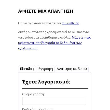
ΑΦΉΣΤΕ ΜΙΑ ΑΠΆΝΤΗΣΗ
Για να σχολιάσετε πρέπει να
συνδεθείτε
.
Αυτός ο ιστότοπος χρησιμοποιεί το Akismet για
να μειώσει τα ανεπιθύμητα σχόλια.
Μάθετε πώς
υφίστανται επεξεργασία τα δεδομένα των
σχολίων σας
.
Είσοδος
Εγγραφή
Ανάκτηση κωδικού
Έχετε λογαριασμό;
Όνομα χρήστη:
Κωδικός πρόσβασης: