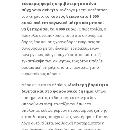
τέσσερις φορές ακριβότερη από ένα
σύγχρονο ακίνητο
. Ανάλογα με την κατάσταση
του κτηρίου,
το κόστος ξεκινά από 1.500
ευρώ ανά τετραγωνικό μέτρο και μπορεί
να ξεπεράσει τα 4.000 ευρώ.
Όπως τονίζει, η
δυσκολία ανταπόκρισης τόσο στο οικονομικό
βάρος όσο και στις χρονοβόρες εγκρίσεις σε
συνδυασμό με την έλλειψη εξειδικευμένων
συνεργείων, οδηγεί συχνά σε στασιμότητα ή
εγκατάλειψη των ακινήτων, έως ότου υπάρξει
ουσιαστική στήριξη από την πολιτεία ή από
ευρωπαϊκούς πόρους.
Μέσα σε αυτό το πλαίσιο,
ιδιαίτερη βαρύτητα
δίνεται και στο φορολογικό ζήτημα
. Όπως
επισημαίνεται, τα διατηρητέα ακίνητα δεν
μπορούν να αντιμετωπίζονται όπως τα
υπόλοιπα, καθώς φέρουν περιορισμούς χρήσης
και αυξημένες υποχρεώσεις συντήρησης. Για τον
λόγο αυτό, τίθεται ως βασική προτεραιότητα η
διαμόρφωση ενός δικαιότερου φορολογικού