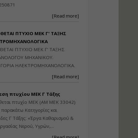
Ηλεκτρονική
250871
Ταυτότητα Κτιρίου/
Αυτοτελούς
[Read more]
Διηρημένης
ιδιοκτησίας – Θεωρία
και Πράξη (2024)
ΙΘΕΤΑΙ ΠΤΥΧΙΟ ΜΕΚ Γ' ΤΑΞΗΣ
Εισηγήτρια:
Αναστασία Μητρακάκη
ΚΤΡΟΜΗΧΑΝΟΛΟΓΙΚΑ
Τιμή από: €140.00
ΙΘΕΤΑΙ ΠΤΥΧΙΟ ΜΕΚ Γ' ΤΑΞΗΣ
Διάρκεια: 6 ώρες
ΝΟΛΟΓΟΥ ΜΗΧΑΝΙΚΟΥ.
ΓΟΡΙΑ ΗΛΕΚΤΡΟΜΗΧΑΝΟΛΟΓΙΚΑ.
Εφαρμογή
[Read more]
Πολεοδομικού
Σχεδιασμού Εντός
Ορίων Πόλεων και
εση πτυχίου ΜΕΚ Γ Τάξης
Οικισμών και Εκτός
Σχεδίου Δόμησης
θεται πτυχίο ΜΕΚ (ΑΜ ΜΕΚ 33042)
ς παρακάτω Κατηγορίες και
Εισηγήτρια:
Γραμματή Μπακλατσή
δες Γ Τάξης: «Έργα Καθαρισμού &
Τιμή από: €145.00
ργασίας Νερού, Υγρών,…
Διάρκεια: 8 ώρες
[Read more]