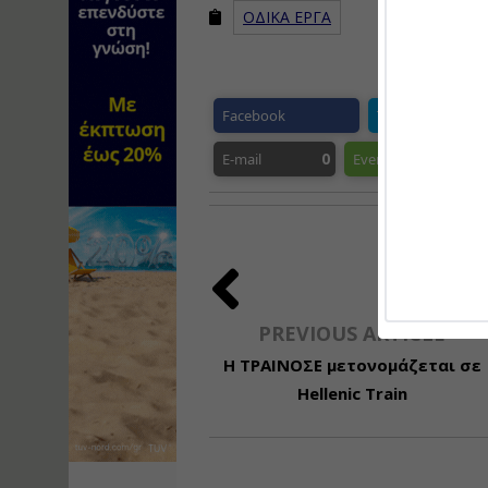
ΟΔΙΚΑ ΕΡΓΑ
Facebook
Twitter
P
0
E-mail
Evernote
Ge
PREVIOUS ARTICLE
Η ΤΡΑΙΝΟΣΕ μετονομάζεται σε
Hellenic Train