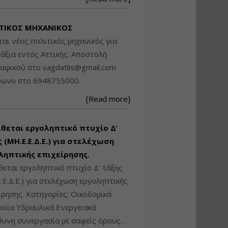
Βασικά στοιχεία
τεχνολογίας
ΤΙΚΟΣ ΜΗΧΑΝΙΚΟΣ
φωτισμού LED και
ανάλυση Συστημάτων
ται νέος πολιτικός μηχανικός για
Διαχείρισης
άξια εντός Αττικής. Αποστολή
Φωτισμού
ραφικού στο
vagdatlis@gmail.com
Εισηγητής:
Στέφανος Τουλόγλου
φωνο στο 6948755000.
Τιμή από: €190.00
[Read more]
Διάρκεια: 12 ώρες
ίθεται εργοληπτικό πτυχίο Δ’
Εκπόνηση Τοπικών και
Ειδικών Πολεοδομικών
 (ΜΗ.Ε.Ε.Δ.Ε.) για στελέχωση
Σχεδίων (ΤΠΣ και ΕΠΣ)
ληπτικής επιχείρησης.
θεται εργοληπτικό πτυχίο Δ’ τάξης
.Ε.Δ.Ε.) για στελέχωση εργοληπτικής
Εισηγητής:
Λάμπρος Κίσσας
ίρησης. Κατηγορίες: Οικοδομικά
Τιμή από: €130.00
ιία Υδραυλικά Ενεργειακά
Διάρκεια: 6 ώρες
υνη συνεργασία με σαφείς όρους…