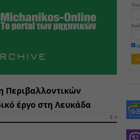
Όνο
Κωδ
Ν
τη Περιβαλλοντικών
ικό έργο στη Λευκάδα
0