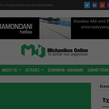
ε ο διαγωνισμός για την ανάπλαση
ργίας του αιολικού πάρκου –
 κατηγορούμενοι για τη μεγάλη πυρκαγιά
ABOUT US
ΑΓΓΕΛΙΕΣ
ΣΕΜΙΝΑΡΙΑ – WEBINARS
SUBMIT YOUR
Είσο
Έχ