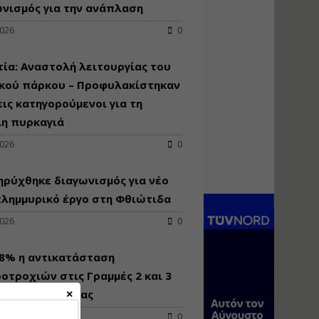
κατασκευή
νισμός για την ανάπλαση
κoλυμβητικής
2026
0
υδατοδεξαμενής
Εισηγητής:
Χρήστος Ροδόπουλος
ία: Αναστολή λειτουργίας του
Τιμή από: €230.00
ικού πάρκου – Προφυλακίστηκαν
Διάρκεια: 14 ώρες
εις κατηγορούμενοι για τη
λη πυρκαγιά
Διαδικασία
2026
0
αδειοδότησης και
έκδοσης
ρύχθηκε διαγωνισμός για νέo
πιστοποιητικού
κατάταξης
πλημμυρικό έργο στη Φθιώτιδα
τουριστικών μονάδων
2026
0
Εισηγητές:
Γραμματή Μπακλατσή
Νικόλαος Σαρούκος
98% η αντικατάσταση
Τιμή από: €145.00
οτροχιών στις Γραμμές 2 και 3
Διάρκεια: 8 ώρες
ετρό της Αθήνας
2026
0