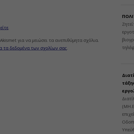
ΠΟΛΙ
Ζητεί
είτε
.
εργοτ
βιογ
Akismet για να μειώσει τα ανεπιθύμητα σχόλια.
τηλέ
α τα δεδομένα των σχολίων σας
.
Διατ
τάξης
εργο
Διατί
(ΜΗ.Ε
επιχε
Οδοπο
Υπεύθ