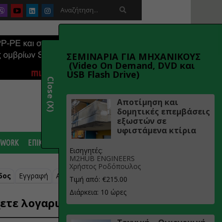

ΣΕΜΙΝΑΡΙΑ ΓΙΑ ΜΗΧΑΝΙΚΟΥΣ
(Video On Demand, DVD και
USB Flash Drive)
Close (X)
Αποτίμηση και
δομητικές επεμβάσεις
εξωστών σε
υφιστάμενα κτίρια
 WORK
ΕΠΙΚΟΙΝΩΝΙΑ
Εισηγητές:
M2HUB ENGINEERS
Χρήστος Ροδόπουλος
δος
Εγγραφή
Ανάκτηση κωδικού
Τιμή από: €215.00
Διάρκεια: 10 ώρες
ετε λογαριασμό;