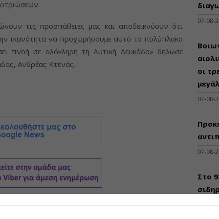
λοτριώσεων.
διαγω
07-08-
ώνουν τις προσπάθειες μας και αποδεικνύουν ότι
την ικανότητα να προχωρήσουμε αυτό το πολύπλοκο
Βοιωτ
σει πνοή σε ολόκληρη τη Δυτική Λευκάδα» δήλωσε
αιολ
άδας, Ανδρέας Κτενάς.
οι τρ
μεγά
07-08-
Προκη
αντι
07-08-
Στο 
σιδηρ
του Μ
Νήσων
07-08-