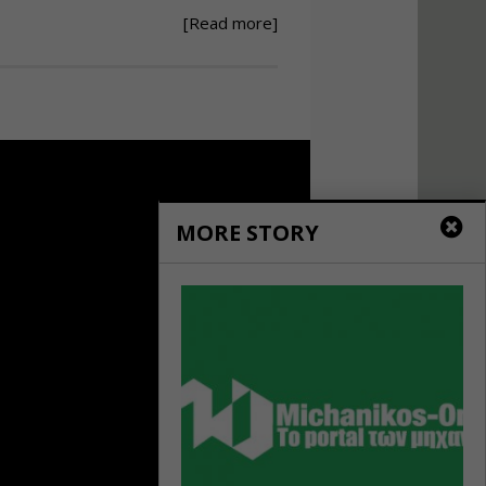
[Read more]
Ανάθεση – Εκτέλεση –
Επίβλεψη Δημοσίων
Έργων με τον
Ν.4782/2021
Εισηγητής:
Ζήσης Παπασταμάτης
Τιμή από: €220.00
Διάρκεια: 18 ώρες
MORE STORY
Σχεδιασμός, μελέτη
και τεχνική
υλοποίηση
φωτοβολταϊκών
συστημάτων για
αυτοπαραγωγή (Net-
metering)
Εισηγητής:
Νικόλαος Παπαναστασίου
Τιμή από: €215.00
Διάρκεια: 16 ώρες