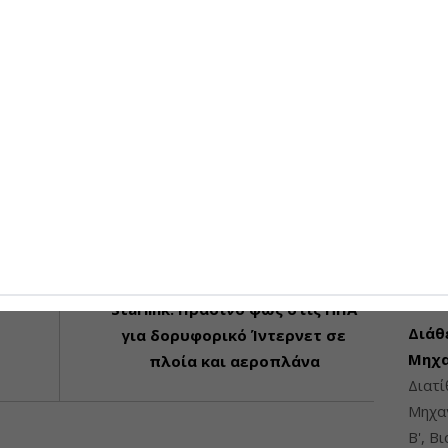
Επαν
ενεργ
ύψους
0
0
0
interest
Linkedin
Print
07-08-
Total
tPocket
GMail
Viber
0
NEXT ARTICLE
ΠΡΟΣΦ
Starlink: Πράσινο φως στις ΗΠΑ
Διάθ
για δορυφορικό Ίντερνετ σε
Μηχα
πλοία και αεροπλάνα
Διατ
Μηχαν
Β', Β