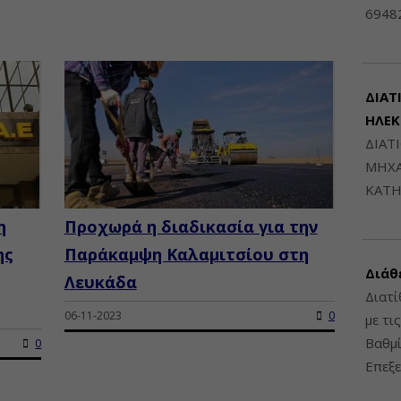
6948
ΔΙΑΤ
ΗΛΕ
ΔΙΑΤ
ΜΗΧΑ
ΚΑΤΗ
η
Προχωρά η διαδικασία για την
ης
Παράκαμψη Καλαμιτσίου στη
Διάθ
Λευκάδα
Διατί
06-11-2023
0
με τι
Βαθμί
0
Επεξε