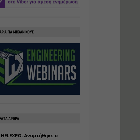
υλοποίηση
φωτοβολταϊκών
συστημάτων για
αυτοπαραγωγή (Net-
Billing)
ΑΡΙΑ ΓΙΑ ΜΗΧΑΝΙΚΟΥΣ
Εισηγητής:
Νικόλαος Παπαναστασίου
Τιμή από: €230.00
Διάρκεια: 16 ώρες
Αρχιτεκτονικός
Σχεδιασμός με το
Rhinoceros
Εισηγητής:
Κυριάκος Γολέμης
Τιμή από: €275.00
Διάρκεια: 18 ώρες
ΑΤΑ ΑΡΘΡΑ
 HELEXPO: Αναρτήθηκε ο
Σχεδιασμός και