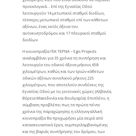
προεκλογικά… Επί της Εγνατίας Οδού
λειτουργούν 14 μετωπικοί σταθμοί διοδίων,
τέσσερις μετωπικοί σταθμοί επί των κάθετων
αξόνων, ένας εκτός άξονα του
αυτοκινητοδρόμου και 17 πλευρικοί σταθμοί
διοδίων.
Η κοινοπραξία ΓΕΚ ΤΕΡΝΑ – Egis Projects
αναλαμβάνει για 35 χρόνια τη συντήρηση και
λειτουργία του οδικού άξονα μήκους 658
χιλιομέτρων, καθώς και των τριών κάθετων
οδικών αξόνων συνολικού μήκους 225
χιλιομέτρων, που αποτελούν συνδέσεις της
Εγνατίας Οδού με τις γειτονικές χώρες (Αλβανία,
Βόρεια Μακεδονία και Βουλγαρία). Επιπλέον, η
σύμβαση προβλέπει πως τα πρώτα πέντε
χρόνια της παραχώρησης η ελληνογαλλική
κοινοπραξία θα προχωρήσει μία σειρά από
κατασκευαστικά έργα, συμπεριλαμβανομένης
και της βαριάς συντήρησης του δρόμου, των