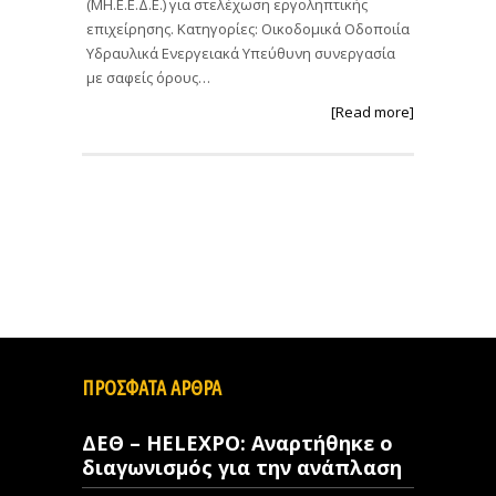
(ΜΗ.Ε.Ε.Δ.Ε.) για στελέχωση εργοληπτικής
επιχείρησης. Κατηγορίες: Οικοδομικά Οδοποιία
Υδραυλικά Ενεργειακά Υπεύθυνη συνεργασία
με σαφείς όρους…
[Read more]
ΠΡΟΣΦΑΤΑ ΑΡΘΡΑ
ΔΕΘ – HELEXPO: Αναρτήθηκε ο
διαγωνισμός για την ανάπλαση