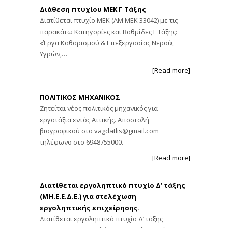
Διάθεση πτυχίου ΜΕΚ Γ Τάξης
Διατίθεται πτυχίο ΜΕΚ (ΑΜ ΜΕΚ 33042) με τις
παρακάτω Κατηγορίες και Βαθμίδες Γ Τάξης:
«Έργα Καθαρισμού & Επεξεργασίας Νερού,
Υγρών,…
[Read more]
ΠΟΛΙΤΙΚΟΣ ΜΗΧΑΝΙΚΟΣ
Ζητείται νέος πολιτικός μηχανικός για
εργοτάξια εντός Αττικής. Αποστολή
βιογραφικού στο
vagdatlis@gmail.com
τηλέφωνο στο 6948755000.
[Read more]
Διατίθεται εργοληπτικό πτυχίο Δ’ τάξης
(ΜΗ.Ε.Ε.Δ.Ε.) για στελέχωση
εργοληπτικής επιχείρησης.
Διατίθεται εργοληπτικό πτυχίο Δ’ τάξης