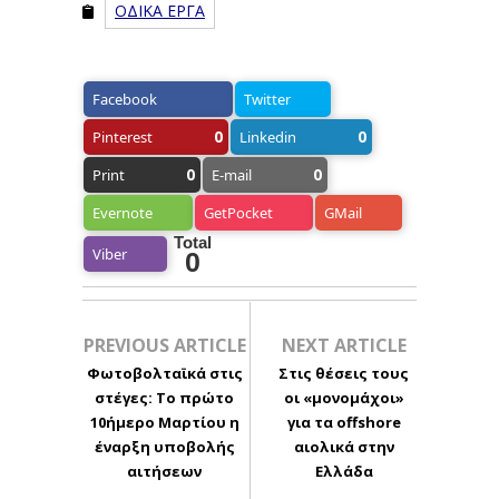
ΟΔΙΚΑ ΕΡΓΑ
Facebook
Twitter
0
0
Pinterest
Linkedin
0
0
Print
E-mail
Evernote
GetPocket
GMail
Total
Viber
0
PREVIOUS ARTICLE
NEXT ARTICLE
Φωτοβολταϊκά στις
Στις θέσεις τους
στέγες: Το πρώτο
οι «μονομάχοι»
10ήμερο Μαρτίου η
για τα offshore
έναρξη υποβολής
αιολικά στην
αιτήσεων
Ελλάδα