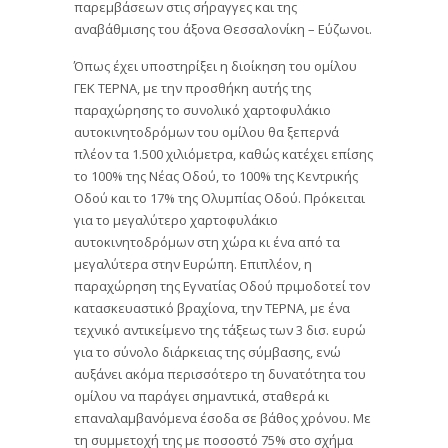
παρεμβάσεων στις σήραγγες και της
αναβάθμισης του άξονα Θεσσαλονίκη – Εύζωνοι.
Όπως έχει υποστηρίξει η διοίκηση του ομίλου
ΓΕΚ ΤΕΡΝΑ, με την προσθήκη αυτής της
παραχώρησης το συνολικό χαρτοφυλάκιο
αυτοκινητοδρόμων του ομίλου θα ξεπερνά
πλέον τα 1.500 χιλιόμετρα, καθώς κατέχει επίσης
το 100% της Νέας Οδού, το 100% της Κεντρικής
Οδού και το 17% της Ολυμπίας Οδού. Πρόκειται
για το μεγαλύτερο χαρτοφυλάκιο
αυτοκινητοδρόμων στη χώρα κι ένα από τα
μεγαλύτερα στην Ευρώπη. Επιπλέον, η
παραχώρηση της Εγνατίας Οδού πριμοδοτεί τον
κατασκευαστικό βραχίονα, την ΤΕΡΝΑ, με ένα
τεχνικό αντικείμενο της τάξεως των 3 δισ. ευρώ
για το σύνολο διάρκειας της σύμβασης, ενώ
αυξάνει ακόμα περισσότερο τη δυνατότητα του
ομίλου να παράγει σημαντικά, σταθερά κι
επαναλαμβανόμενα έσοδα σε βάθος χρόνου. Με
τη συμμετοχή της με ποσοστό 75% στο σχήμα