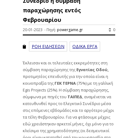
Συνέδριο η σύμβαση
παραχώρησης εντός
Φεβρουαρίου
20-01-2023 - Πηγή:
powergame.gr
0
ΡΟΗ ΕΙΔΗΣΕΩΝ
ΟΔΙΚΑ ΕΡΓΑ
Έκλεισαν και οι τελευταίες εκκρεμότητες στη
σύμβαση παραχώρησης της
Εγνατίας Οδού,
προτιμητέος επενδυτής για την οποία είναι η
κοινοπραξία της
ΓΕΚ ΤΕΡΝΑ
(75%) με τη γαλλική
Egis Projects (25%). Η σύμβαση παραχώρησης,
σύμφωνα με πηγές του
ΤΑΙΠΕΔ
, αναμένεται να
κατευθυνθεί προς το Ελεγκτικό Συνέδριο μέσα
στις επόμενες εβδομάδες και το αργότερο μέχρι
τα τέλη Φεβρουαρίου. Για να φτάσουμε μέχρις
εδώ χρειάστηκαν αρκετοί μήνες, όχι μόνο για το
κλείσιμο της χρηματοδότησης (οι δεσμευτικοί
όροι είχαν κατατεθεί από την κοινοπραξία στα