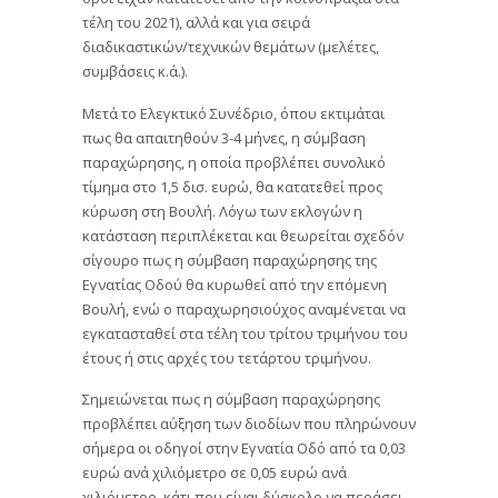
τέλη του 2021), αλλά και για σειρά
διαδικαστικών/τεχνικών θεμάτων (μελέτες,
συμβάσεις κ.ά.).
Μετά το Ελεγκτικό Συνέδριο, όπου εκτιμάται
πως θα απαιτηθούν 3-4 μήνες, η σύμβαση
παραχώρησης, η οποία προβλέπει συνολικό
τίμημα στο 1,5 δισ. ευρώ, θα κατατεθεί προς
κύρωση στη Βουλή. Λόγω των εκλογών η
κατάσταση περιπλέκεται και θεωρείται σχεδόν
σίγουρο πως η σύμβαση παραχώρησης της
Εγνατίας Οδού θα κυρωθεί από την επόμενη
Βουλή, ενώ ο παραχωρησιούχος αναμένεται να
εγκατασταθεί στα τέλη του τρίτου τριμήνου του
έτους ή στις αρχές του τετάρτου τριμήνου.
Σημειώνεται πως η σύμβαση παραχώρησης
προβλέπει αύξηση των διοδίων που πληρώνουν
σήμερα οι οδηγοί στην Εγνατία Οδό από τα 0,03
ευρώ ανά χιλιόμετρο σε 0,05 ευρώ ανά
χιλιόμετρο, κάτι που είναι δύσκολο να περάσει