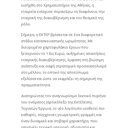
εισήχθη στο Χρηματιστήριο της Αθήνας, η
εταιρεία ενίσχυσε περαιτέρω τη διαφάνεια, την
εταιρική της διακυβέρνηση και τον θεσμικό της
ρόλο.
Σήμερα, η ΕΚΤΕΡ βρίσκεται σε ένα διαφορετικό
στάδιο κατασκευαστικής ωριμότητας. Με
διευρυμένο χαρτοφυλάκιο έργων που
ξεπερνούν το 1 δις Ευρώ, αυξημένες απαιτήσεις
εταιρικής διακυβέρνησης, έμφαση στη βιώσιμη
ανάπτυξη και σαφή στρατηγικό προσανατολισμό
στο μέλλον, το οπτικό της αποτύπωμα
εξελίσσεται ώστε να εκφράζει τη σημερινή της
πραγματικότητα.
Διατηρώντας τον αναγνωρίσιμο λεκτικό πυρήνα
του ονόματος (αρτικόλεξο της Εκτέλεσης
Τεχνικών Έργων), το νέο λογότυπο υιοθετεί πιο
καθαρές, σύγχρονες γεωμετρικές γραμμές και
έναν δυναμικό και στιβαρό χαρακτήρα, που
αποπνέει τεχνική υπεροχή, αξιοπιστία και