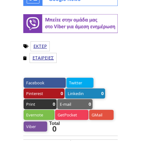
ΕΚΤΕΡ
ΕΤΑΙΡΕΙΕΣ
Facebook
Twitter
0
0
Pinterest
Linkedin
0
0
Print
E-mail
Evernote
GetPocket
GMail
Total
Viber
0