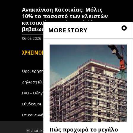
Ανακαίνιση Κατοικίας: Μόλις
10% το ποσοστό των κλειστών
κατοικιών που έχουν λάβει
βεβαίωση ένταξης
MORE STORY
06-08-2026
0
ΧΡΗΣΙΜΟΙ ΣΥΝΔΕΣΜΟΙ
Όροι Χρήσης
Δήλωση Ιδιωτικότητας
FAQ – Οδηγίες Χρήσης
Σύνδεσμοι
Επικοινωνήστε με το Michanikos-Online
Πώς προχωρά το μεγάλο
Michanikos-Online 2018 - All Rights Reserved