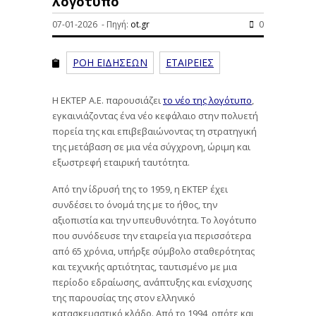
λογότυπο
07-01-2026 - Πηγή:
ot.gr
0
ΡΟΗ ΕΙΔΗΣΕΩΝ
ΕΤΑΙΡΕΙΕΣ
Η ΕΚΤΕΡ Α.Ε. παρουσιάζει
το νέο της λογότυπο
,
εγκαινιάζοντας ένα νέο κεφάλαιο στην πολυετή
πορεία της και επιβεβαιώνοντας τη στρατηγική
της μετάβαση σε μια νέα σύγχρονη, ώριμη και
εξωστρεφή εταιρική ταυτότητα.
Από την ίδρυσή της το 1959, η ΕΚΤΕΡ έχει
συνδέσει το όνομά της με το ήθος, την
αξιοπιστία και την υπευθυνότητα. Το λογότυπο
που συνόδευσε την εταιρεία για περισσότερα
από 65 χρόνια, υπήρξε σύμβολο σταθερότητας
και τεχνικής αρτιότητας, ταυτισμένο με μια
περίοδο εδραίωσης, ανάπτυξης και ενίσχυσης
της παρουσίας της στον ελληνικό
κατασκευαστικό κλάδο. Από το 1994, οπότε και