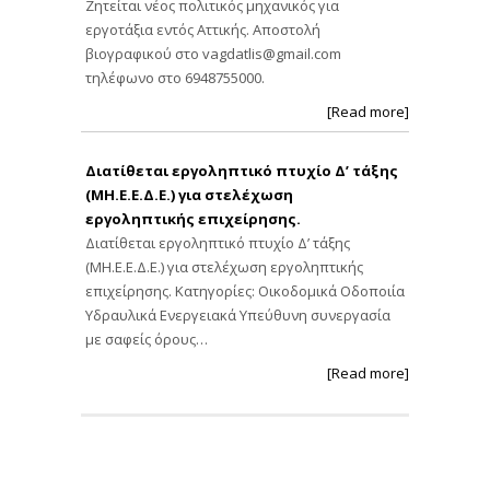
Ζητείται νέος πολιτικός μηχανικός για
εργοτάξια εντός Αττικής. Αποστολή
βιογραφικού στο
vagdatlis@gmail.com
τηλέφωνο στο 6948755000.
[Read more]
Διατίθεται εργοληπτικό πτυχίο Δ’ τάξης
(ΜΗ.Ε.Ε.Δ.Ε.) για στελέχωση
εργοληπτικής επιχείρησης.
Διατίθεται εργοληπτικό πτυχίο Δ’ τάξης
(ΜΗ.Ε.Ε.Δ.Ε.) για στελέχωση εργοληπτικής
επιχείρησης. Κατηγορίες: Οικοδομικά Οδοποιία
Υδραυλικά Ενεργειακά Υπεύθυνη συνεργασία
με σαφείς όρους…
[Read more]