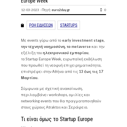
Europe Week
12-03-2023 - Πηγή:
euro2day.gr
0
ΡΟΗ ΕΙΔΗΣΕΩΝ
STARTUPS
Με events γύρω από το
early investment stage,
την τεχνητή νοημοσύνη, το metaverse
και την
εξέλιξη του
ηλεκτρονικού εμπορίου
,
το Startup Europe Week, ευρωπαϊκή εκδήλωση
που προωθεί τη νεοφυή επιχειρηματικότητα,
επιστρέφει στην Αθήνα από τις
13 έως τις 17
Μαρτίου.
Σύμφωνα με σχετική ανακοίνωση,
περιλαμβάνει workshops, ομιλίες και
networking events που θα πραγματοποιηθούν
στους χώρους Atraktos και Σεράφειο.
Τι είναι όμως το Startup Europe