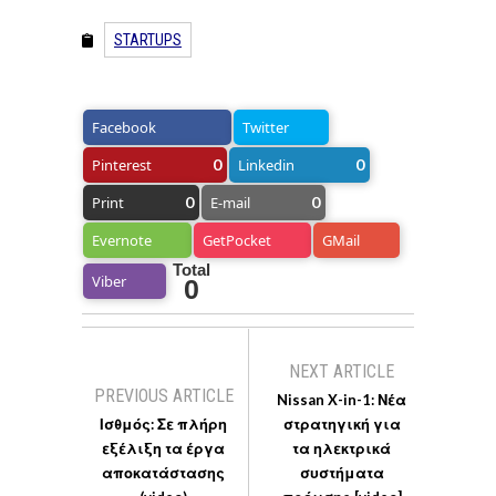
STARTUPS
Facebook
Twitter
Pinterest
0
Linkedin
0
Print
0
E-mail
0
Evernote
GetPocket
GMail
Total
Viber
0
NEXT ARTICLE
PREVIOUS ARTICLE
Nissan X-in-1: Νέα
Ισθμός: Σε πλήρη
στρατηγική για
εξέλιξη τα έργα
τα ηλεκτρικά
αποκατάστασης
συστήματα