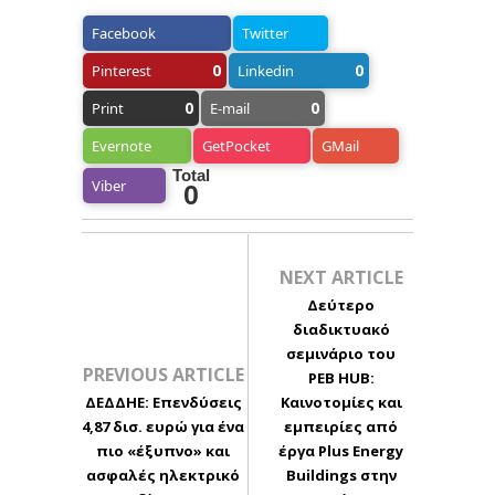
Facebook
Twitter
0
0
Pinterest
Linkedin
0
0
Print
E-mail
Evernote
GetPocket
GMail
Total
Viber
0
NEXT ARTICLE
Δεύτερο
διαδικτυακό
σεμινάριο του
PREVIOUS ARTICLE
PEB HUB:
ΔΕΔΔΗΕ: Επενδύσεις
Καινοτομίες και
4,87 δισ. ευρώ για ένα
εμπειρίες από
πιο «έξυπνο» και
έργα Plus Energy
ασφαλές ηλεκτρικό
Buildings στην