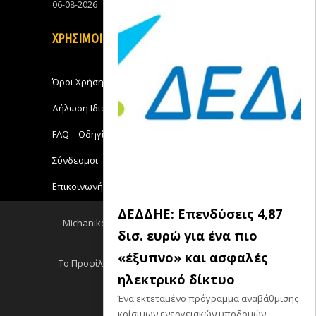
06-08-2026
0
ΧΡΗΣΙΜΟΙ ΣΥΝΔΕΣΜΟΙ
Όροι Χρήσης
Δήλωση Ιδιωτικότητας
FAQ – Οδηγίες Χρήσης
Σύνδεσμοι
Επικοινωνήστε με το Michanikos-Online
ΔΕΔΔΗΕ: Επενδύσεις 4,87
Michanikos-Online 2018 - All Rights Reserved
δισ. ευρώ για ένα πιο
Back to top
«έξυπνο» και ασφαλές
Το Προφίλ μου
Log out
Ειδησεις RSS
ηλεκτρικό δίκτυο
Σεμινάρια RSS
Ένα εκτεταμένο πρόγραμμα αναβάθμισης
κρίσιμων ενεργειακών υποδομών...