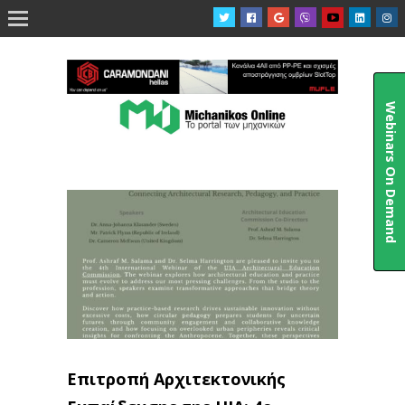

Webinars On Demand
Επιτροπή Αρχιτεκτονικής