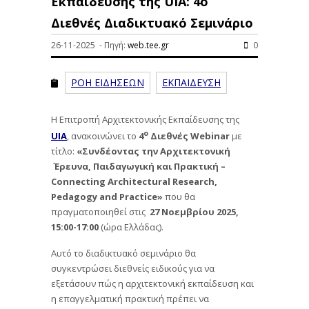
Εκπαίδευσης της UIA: 4ο
Διεθνές Διαδικτυακό Σεμινάριο
26-11-2025 - Πηγή:
web.tee.gr
0
ΡΟΗ ΕΙΔΗΣΕΩΝ
ΕΚΠΑΙΔΕΥΣΗ
Η Επιτροπή Αρχιτεκτονικής Εκπαίδευσης της
ο
UIA
, ανακοινώνει το
4
Διεθνές
Webinar
με
τίτλο:
«Συνδέοντας την Αρχιτεκτονική
Έρευνα, Παιδαγωγική και Πρακτική –
Connecting
Architectural
Research,
Pedagogy
and
Practice»
που θα
πραγματοποιηθεί στις
27 Νοεμβρίου 2025,
15:00-17:00
(ώρα Ελλάδας).
Αυτό το διαδικτυακό σεμινάριο θα
συγκεντρώσει διεθνείς ειδικούς για να
εξετάσουν πώς η αρχιτεκτονική εκπαίδευση και
η επαγγελματική πρακτική πρέπει να