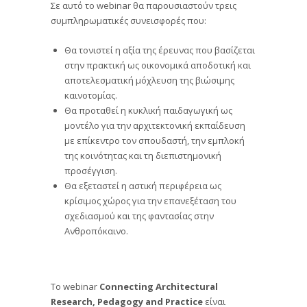
Σε αυτό το webinar θα παρουσιαστούν τρεις
συμπληρωματικές συνεισφορές που:
Θα τονιστεί η αξία της έρευνας που βασίζεται
στην πρακτική ως οικονομικά αποδοτική και
αποτελεσματική μόχλευση της βιώσιμης
καινοτομίας.
Θα προταθεί η κυκλική παιδαγωγική ως
μοντέλο για την αρχιτεκτονική εκπαίδευση
με επίκεντρο τον σπουδαστή, την εμπλοκή
της κοινότητας και τη διεπιστημονική
προσέγγιση.
Θα εξεταστεί η αστική περιφέρεια ως
κρίσιμος χώρος για την επανεξέταση του
σχεδιασμού και της φαντασίας στην
Ανθροπόκαινο.
Το webinar
Connecting Architectural
Research, Pedagogy and Practice
είναι