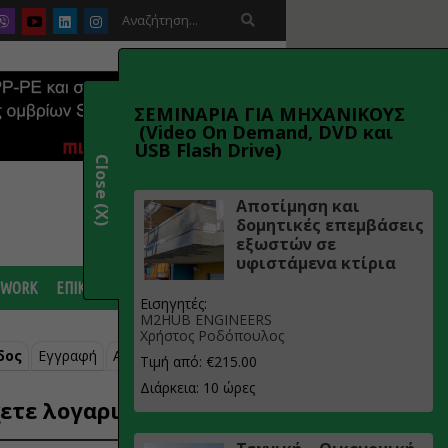

ΣΕΜΙΝΑΡΙΑ ΓΙΑ ΜΗΧΑΝΙΚΟΥΣ
(Video On Demand, DVD και
USB Flash Drive)
Close (X)
Αποτίμηση και
δομητικές επεμβάσεις
εξωστών σε
υφιστάμενα κτίρια
 WORK
ΕΠΙΚΟΙΝΩΝΙΑ
Εισηγητές:
M2HUB ENGINEERS
Χρήστος Ροδόπουλος
δος
Εγγραφή
Ανάκτηση κωδικού
Τιμή από: €215.00
Διάρκεια: 10 ώρες
ετε λογαριασμό;