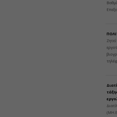
Βαθμί
Επεξε
ΠΟΛΙ
Ζητεί
εργοτ
βιογ
τηλέ
Διατ
τάξης
εργο
Διατί
(ΜΗ.Ε