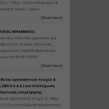
δες Γ Τάξης: «Έργα Καθαρισμού &
Βασικά στοιχεία
ργασίας Νερού, Υγρών,…
τεχνολογίας
φωτισμού LED και
[Read more]
ανάλυση Συστημάτων
Διαχείρισης
Φωτισμού
ΤΙΚΟΣ ΜΗΧΑΝΙΚΟΣ
Εισηγητής:
Στέφανος Τουλόγλου
ται νέος πολιτικός μηχανικός για
Τιμή από: €190.00
άξια εντός Αττικής. Αποστολή
Διάρκεια: 12 ώρες
ραφικού στο
vagdatlis@gmail.com
φωνο στο 6948755000.
Εκπόνηση Τοπικών και
[Read more]
Ειδικών Πολεοδομικών
Σχεδίων (ΤΠΣ και ΕΠΣ)
ίθεται εργοληπτικό πτυχίο Δ’
 (ΜΗ.Ε.Ε.Δ.Ε.) για στελέχωση
Εισηγητής:
Λάμπρος Κίσσας
ληπτικής επιχείρησης.
Τιμή από: €130.00
θεται εργοληπτικό πτυχίο Δ’ τάξης
Διάρκεια: 6 ώρες
.Ε.Δ.Ε.) για στελέχωση εργοληπτικής