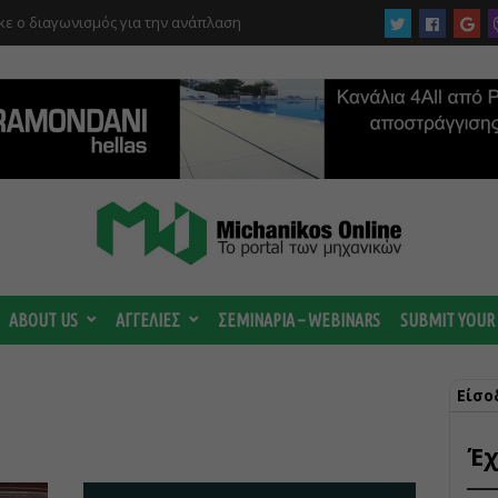
ε ο διαγωνισμός για την ανάπλαση
ABOUT US
ΑΓΓΕΛΙΕΣ
ΣΕΜΙΝΑΡΙΑ – WEBINARS
SUBMIT YOUR
Είσο
Έχ