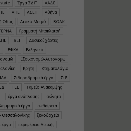
estate
Έργα ΣΔΙΤ
ΑΑΔΕ
υλοποίηση
φωτοβολταϊκών
ΗΕ
ΑΠΕ
ΑΣΕΠ
Αθήνα
συστημάτων για
αυτοπαραγωγή (Net-
κή Οδός
Αττικό Μετρό
ΒΟΑΚ
Billing)
ΤΕΡΝΑ
Γραμματή Μπακλατσή
Εισηγητής:
Νικόλαος Παπαναστασίου
ΔΗΕ
ΔΕΗ
Δασικοί χάρτες
Τιμή από: €230.00
Διάρκεια: 16 ώρες
Α
ΕΦΚΑ
Ελληνικό
κονομώ
Εξοικονομώ-Αυτονομώ
Αρχιτεκτονικός
αλονίκη
Κρήτη
Κτηματολόγιο
Σχεδιασμός με το
ΙΔΑ
Σιδηροδρομικά έργα
ΣτΕ
Rhinoceros
ΕΔ
ΤΕΕ
Ταμείο Ανάκαμψης
Εισηγητής:
Κυριάκος Γολέμης
Ν
έργα ανάπλασης
ακίνητα
Τιμή από: €275.00
πλημμυρικά έργα
αυθαίρετα
Διάρκεια: 18 ώρες
ό Θεσσαλονίκης
ξενοδοχεία
ά έργα
περιφέρεια Αττικής
Σχεδιασμός και