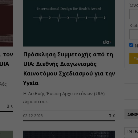
Όνο
Κωδ
Ν
ι τον
Πρόσκληση Συμμετοχής από τη
UIA
UIA: Διεθνής Διαγωνισμός
Καινοτόμου Σχεδιασμού για την
Υγεία
λές
Η Διεθνής Ένωση Αρχιτεκτόνων (UIA)
δημοσίευσε...
0
ΔΗΜΟΦ
02-12-2025
0
INTR