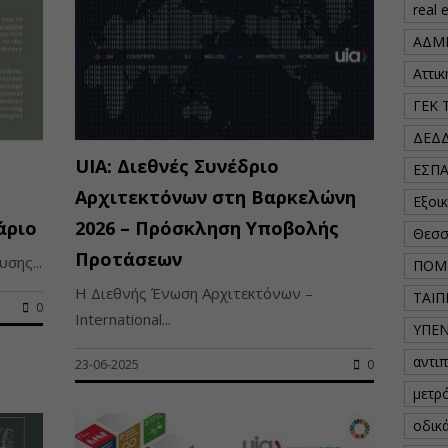
real 
ΑΔΜ
Αττι
ΓΕΚ 
ΔΕΔ
UIA: Διεθνές Συνέδριο
ΕΣΠ
Αρχιτεκτόνων στη Βαρκελώνη
Εξοι
άριο
2026 – Πρόσκληση Υποβολής
Θεσσ
Προτάσεων
σης...
ΠΟΜ
Η Διεθνής Ένωση Αρχιτεκτόνων –
ΤΑΙΠ
0
International...
ΥΠΕ
αντι
23-06-2025
0
μετρ
οδικ