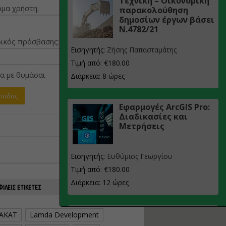
Τεχνική – Οικονομική
μα χρήστη:
παρακολούθηση
δημοσίων έργων βάσει
Ν.4782/21
ικός πρόσβασης:
Εισηγητής:
Ζήσης Παπασταμάτης
Τιμή από: €180.00
α με θυμάσαι
Διάρκεια: 8 ώρες
Εφαρμογές ArcGIS Pro:
Διαδικασίες και
Μετρήσεις
Εισηγητής:
Ευθύμιος Γεωργίου
Τιμή από: €180.00
Διάρκεια: 12 ώρες
ΙΛΕΊΣ ΕΤΙΚΈΤΕΣ
Σχεδιασμός, μελέτη
AKAT
Lamda Development
και τεχνική