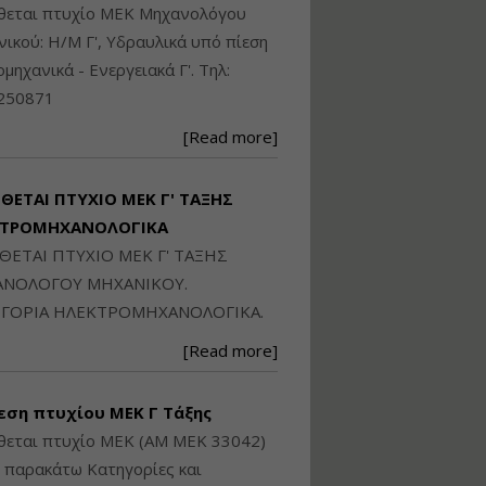
Ηλεκτρονική
ίθεται πτυχίο ΜΕΚ Μηχανολόγου
Ταυτότητα Κτιρίου/
ικού: Η/Μ Γ', Υδραυλικά υπό πίεση
Αυτοτελούς
Διηρημένης
ιομηχανικά - Ενεργειακά Γ'. Τηλ:
ιδιοκτησίας – Θεωρία
250871
και Πράξη (2024)
Εισηγήτρια:
Αναστασία Μητρακάκη
[Read more]
Τιμή από: €140.00
Διάρκεια: 6 ώρες
ΙΘΕΤΑΙ ΠΤΥΧΙΟ ΜΕΚ Γ' ΤΑΞΗΣ
ΚΤΡΟΜΗΧΑΝΟΛΟΓΙΚΑ
ΙΘΕΤΑΙ ΠΤΥΧΙΟ ΜΕΚ Γ' ΤΑΞΗΣ
Εφαρμογή
Πολεοδομικού
ΝΟΛΟΓΟΥ ΜΗΧΑΝΙΚΟΥ.
Σχεδιασμού Εντός
ΓΟΡΙΑ ΗΛΕΚΤΡΟΜΗΧΑΝΟΛΟΓΙΚΑ.
Ορίων Πόλεων και
Οικισμών και Εκτός
[Read more]
Σχεδίου Δόμησης
Εισηγήτρια:
Γραμματή Μπακλατσή
εση πτυχίου ΜΕΚ Γ Τάξης
Τιμή από: €145.00
θεται πτυχίο ΜΕΚ (ΑΜ ΜΕΚ 33042)
Διάρκεια: 8 ώρες
ς παρακάτω Κατηγορίες και