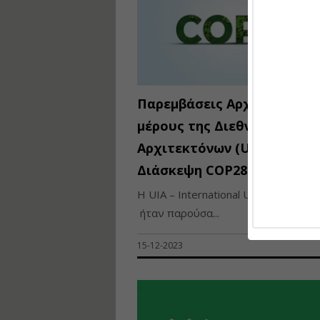
Παρεμβάσεις Αρχιτεκτόνων
μέρους της Διεθνούς Ένωσ
Αρχιτεκτόνων (UIA) στην
Διάσκεψη COP28
Η UIA – International Union of Archit
ήταν παρούσα...
15-12-2023