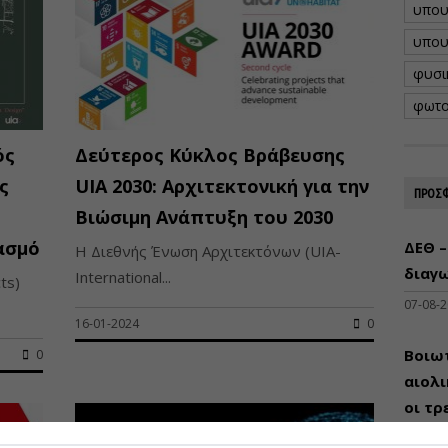
υπου
υπου
φυσι
φωτο
ός
Δεύτερος Κύκλος Βράβευσης
ς
UIA 2030: Αρχιτεκτονική για την
ΠΡΟΣΦ
Βιώσιμη Ανάπτυξη του 2030
ασμό
ΔΕΘ –
Η Διεθνής Ένωση Αρχιτεκτόνων (UIA-
διαγω
International...
ts)
07-08-
16-01-2024
0
Βοιωτ
0
αιολ
οι τρ
μεγά