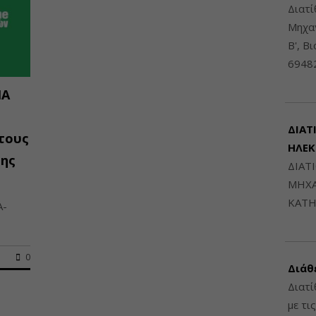
Διατ
Μηχαν
Β', Β
6948
IA
ΔΙΑΤ
 τους
ΗΛΕ
ξης
ΔΙΑΤ
ΜΗΧΑ
ΚΑΤΗ
A-
0
Διάθ
Διατί
με τι