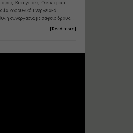
ίρησης. Κατηγορίες: Οικοδομικά
Ανάθεση – Εκτέλεση –
ιία Υδραυλικά Ενεργειακά
Επίβλεψη Δημοσίων
υνη συνεργασία με σαφείς όρους…
Έργων με τον
Ν.4782/2021
[Read more]
Εισηγητής:
Ζήσης Παπασταμάτης
Τιμή από: €220.00
Διάρκεια: 18 ώρες
Σχεδιασμός, μελέτη
και τεχνική
υλοποίηση
φωτοβολταϊκών
συστημάτων για
αυτοπαραγωγή (Net-
metering)
Εισηγητής:
Νικόλαος Παπαναστασίου
Τιμή από: €215.00
Διάρκεια: 16 ώρες