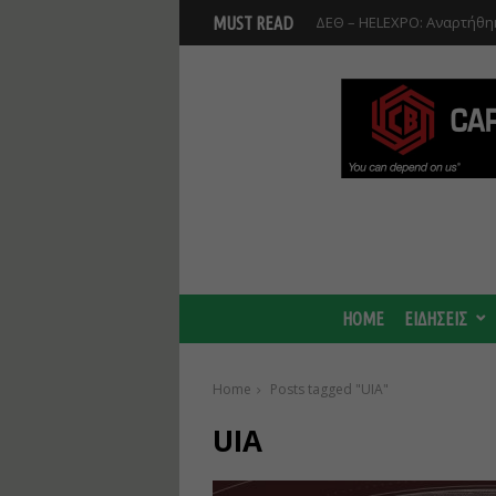
ΔΕΘ – HELEXPO: Αναρτήθηκ
MUST READ
HOME
ΕΙΔΗΣΕΙΣ
Home
Posts tagged "UIA"
UIA