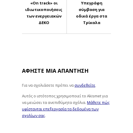
«On track» οι
Υπεγράφη
ιδιωτικοποιήσεις
σύμβαση για
των ενεργειακών
οδικά έργα στα
ΔΕΚΟ
Τρίκαλα
ΑΦΉΣΤΕ ΜΙΑ ΑΠΆΝΤΗΣΗ
Για να σχολιάσετε πρέπει να
συνδεθείτε
.
Αυτός ο ιστότοπος χρησιμοποιεί το Akismet για
να μειώσει τα ανεπιθύμητα σχόλια.
Μάθετε πώς
υφίστανται επεξεργασία τα δεδομένα των
σχολίων σας
.