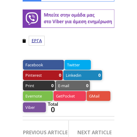
ΕΡΓΑ
Facebook
Twitter
0
0
Pinterest
Linkedin
0
0
Print
E-mail
Evernote
GetPocket
GMail
Total
Viber
0
PREVIOUS ARTICLE
NEXT ARTICLE