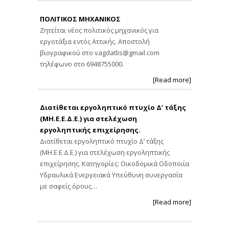
ΠΟΛΙΤΙΚΟΣ ΜΗΧΑΝΙΚΟΣ
Ζητείται νέος πολιτικός μηχανικός για
εργοτάξια εντός Αττικής. Αποστολή
βιογραφικού στο
vagdatlis@gmail.com
τηλέφωνο στο 6948755000.
[Read more]
Διατίθεται εργοληπτικό πτυχίο Δ’ τάξης
(ΜΗ.Ε.Ε.Δ.Ε.) για στελέχωση
εργοληπτικής επιχείρησης.
Διατίθεται εργοληπτικό πτυχίο Δ’ τάξης
(ΜΗ.Ε.Ε.Δ.Ε.) για στελέχωση εργοληπτικής
επιχείρησης. Κατηγορίες: Οικοδομικά Οδοποιία
Υδραυλικά Ενεργειακά Υπεύθυνη συνεργασία
με σαφείς όρους…
[Read more]