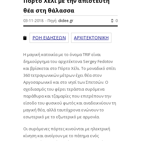
Πόρτο Χέλι με την απίστευτη
θέα στη θάλασσα
03-11-2018 - Πηγή:
didee.gr
0
ΡΟΗ ΕΙΔΗΣΕΩΝ
ΑΡΧΙΤΕΚΤΟΝΙΚΗ
Η μαγική κατοικία με το όνομα TRIF είναι
δημιούργημα του αρχιτέκτονα Sergey Fedotov
και βρίσκεται στο Πόρτο Χέλι. Το μοναδικό σπίτι
360 τετραγωνικών μέτρων έχει θέα στον
Αργοσαρωνικό και στο νησί των Σπετσών. Ο
σχεδιασμός του φέρει τεράστια συρόμενα
παράθυρα και τζαμαρίες που επιτρέπουν την
είσοδο του φυσικού φωτός και αναδεικνύουν τη
μαγική θέα, αλλά ταυτόχρονα ενώνουν το
εσωτερικό με το εξωτερικό με αρμονία.
Οι συρόμενες πόρτες κινούνται με ηλεκτρική
κίνηση και ανοίγουν με το πάτημα ενός