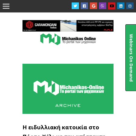

Webinars On Demand
Η ειδυλλιακή κατοικία στο