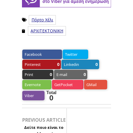
Πόρτο Χέλι
ΑΡΧΙΤΕΚΤΟΝΙΚΗ
Facebook
Twitter
0
0
Pinterest
Linkedin
0
0
Print
E-mail
Evernote
GetPocket
GMail
Total
Viber
0
PREVIOUS ARTICLE
Δείτε ποιο είναι το