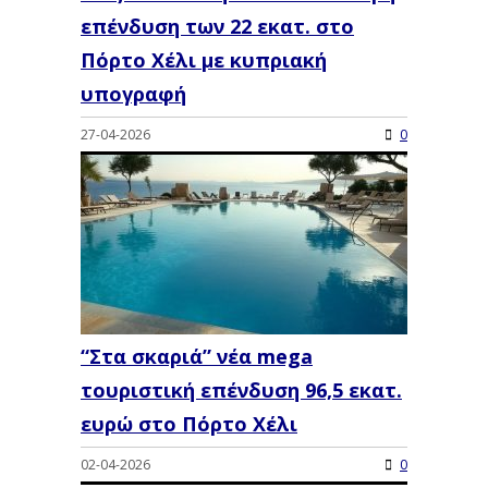
επένδυση των 22 εκατ. στο
Πόρτο Χέλι με κυπριακή
υπογραφή
27-04-2026
0
“Στα σκαριά” νέα mega
τουριστική επένδυση 96,5 εκατ.
ευρώ στο Πόρτο Χέλι
02-04-2026
0