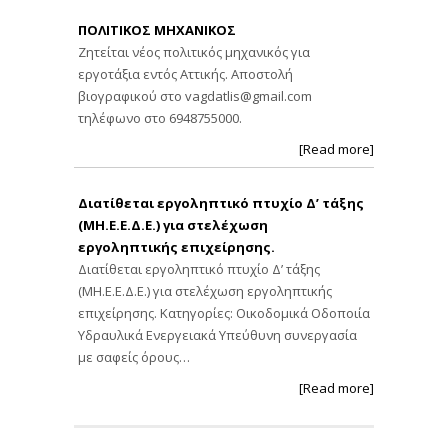
ΠΟΛΙΤΙΚΟΣ ΜΗΧΑΝΙΚΟΣ
Ζητείται νέος πολιτικός μηχανικός για
εργοτάξια εντός Αττικής. Αποστολή
βιογραφικού στο
vagdatlis@gmail.com
τηλέφωνο στο 6948755000.
[Read more]
Διατίθεται εργοληπτικό πτυχίο Δ’ τάξης
(ΜΗ.Ε.Ε.Δ.Ε.) για στελέχωση
εργοληπτικής επιχείρησης.
Διατίθεται εργοληπτικό πτυχίο Δ’ τάξης
(ΜΗ.Ε.Ε.Δ.Ε.) για στελέχωση εργοληπτικής
επιχείρησης. Κατηγορίες: Οικοδομικά Οδοποιία
Υδραυλικά Ενεργειακά Υπεύθυνη συνεργασία
με σαφείς όρους…
[Read more]