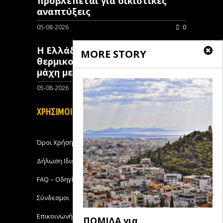
προβλέπεται για οικιστικές
αναπτύξεις
05-08-2026
0
Η Ελλάδα επιστρατεύει
MORE STORY
θερμικούς δορυφόρους στη
μάχη με τις πυρκαγιές
05-08-2026
0
ΧΡΗΣΙΜΟΙ ΣΥΝΔΕΣΜΟΙ
Όροι Χρήσης
Δήλωση Ιδιωτικότητας
FAQ – Οδηγίες Χρήσης
Σύνδεσμοι
Επικοινωνήστε με το Michanikos-Online
ΠΟΜΙΔΑ για