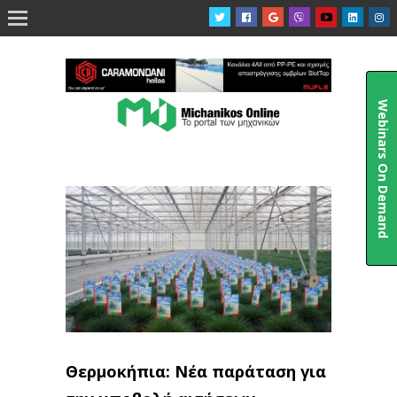

Webinars On Demand
Θερμοκήπια: Νέα παράταση για