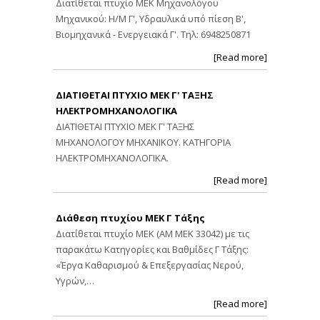
Διατίθεται πτυχίο ΜΕΚ Μηχανολόγου
Μηχανικού: Η/Μ Γ', Υδραυλικά υπό πίεση Β',
Βιομηχανικά - Ενεργειακά Γ'. Τηλ: 6948250871
[Read more]
ΔΙΑΤΙΘΕΤΑΙ ΠΤΥΧΙΟ ΜΕΚ Γ' ΤΑΞΗΣ
ΗΛΕΚΤΡΟΜΗΧΑΝΟΛΟΓΙΚΑ
ΔΙΑΤΙΘΕΤΑΙ ΠΤΥΧΙΟ ΜΕΚ Γ' ΤΑΞΗΣ
ΜΗΧΑΝΟΛΟΓΟΥ ΜΗΧΑΝΙΚΟΥ. ΚΑΤΗΓΟΡΙΑ
ΗΛΕΚΤΡΟΜΗΧΑΝΟΛΟΓΙΚΑ.
[Read more]
Διάθεση πτυχίου ΜΕΚ Γ Τάξης
Διατίθεται πτυχίο ΜΕΚ (ΑΜ ΜΕΚ 33042) με τις
παρακάτω Κατηγορίες και Βαθμίδες Γ Τάξης:
«Έργα Καθαρισμού & Επεξεργασίας Νερού,
Υγρών,…
[Read more]