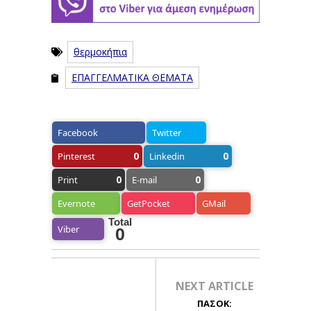
θερμοκήπια
ΕΠΑΓΓΕΛΜΑΤΙΚΑ ΘΕΜΑΤΑ
Facebook
Twitter
0
0
Pinterest
Linkedin
0
0
Print
E-mail
Evernote
GetPocket
GMail
Total
Viber
0
NEXT ARTICLE
ΠΑΣΟΚ: