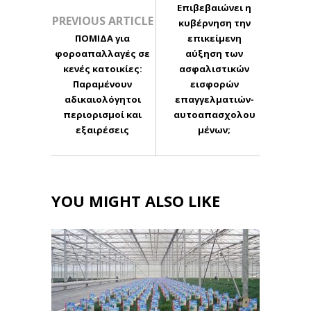
Επιβεβαιώνει η
PREVIOUS ARTICLE
κυβέρνηση την
ΠΟΜΙΔΑ για
επικείμενη
φοροαπαλλαγές σε
αύξηση των
κενές κατοικίες:
ασφαλιστικών
Παραμένουν
εισφορών
αδικαιολόγητοι
επαγγελματιών-
περιορισμοί και
αυτοαπασχολου
εξαιρέσεις
μένων;
YOU MIGHT ALSO LIKE