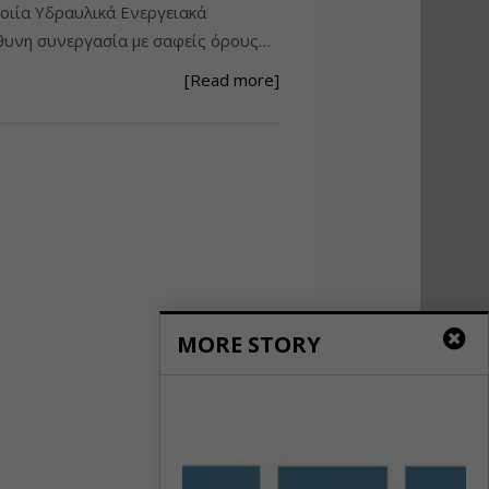
ιία Υδραυλικά Ενεργειακά
Ανάθεση – Εκτέλεση –
υνη συνεργασία με σαφείς όρους…
Επίβλεψη Δημοσίων
Έργων με τον
[Read more]
Ν.4782/2021
Εισηγητής:
Ζήσης Παπασταμάτης
Τιμή από: €220.00
Διάρκεια: 18 ώρες
Σχεδιασμός, μελέτη
και τεχνική
υλοποίηση
φωτοβολταϊκών
MORE STORY
συστημάτων για
αυτοπαραγωγή (Net-
metering)
Εισηγητής:
Νικόλαος Παπαναστασίου
Τιμή από: €215.00
Διάρκεια: 16 ώρες