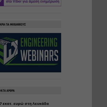
υλοποίηση
φωτοβολταϊκών
συστημάτων για
αυτοπαραγωγή (Net-
Billing)
ΑΡΙΑ ΓΙΑ ΜΗΧΑΝΙΚΟΥΣ
Εισηγητής:
Νικόλαος Παπαναστασίου
Τιμή από: €230.00
Διάρκεια: 16 ώρες
Αρχιτεκτονικός
Σχεδιασμός με το
Rhinoceros
Εισηγητής:
Κυριάκος Γολέμης
Τιμή από: €275.00
Διάρκεια: 18 ώρες
ΑΤΑ ΑΡΘΡΑ
7 εκατ. ευρώ στη Λευκάδα
Σχεδιασμός και