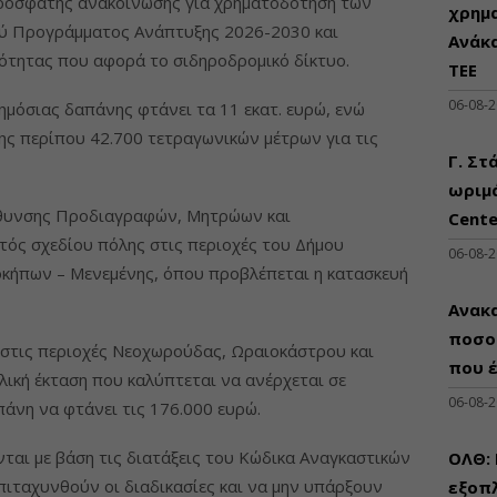
 πρόσφατης ανακοίνωσης για χρηματοδότηση των
χρημ
ύ Προγράμματος Ανάπτυξης 2026-2030 και
Ανάκ
ότητας που αφορά το σιδηροδρομικό δίκτυο.
ΤΕΕ
06-08-
μόσιας δαπάνης φτάνει τα 11 εκατ. ευρώ, ενώ
ς περίπου 42.700 τετραγωνικών μέτρων για τις
Γ. Στ
ωριμά
ύθυνσης Προδιαγραφών, Μητρώων και
Cente
ός σχεδίου πόλης στις περιοχές του Δήμου
06-08-
οκήπων – Μενεμένης, όπου προβλέπεται η κατασκευή
Ανακα
ποσο
στις περιοχές Νεοχωρούδας, Ωραιοκάστρου και
που 
λική έκταση που καλύπτεται να ανέρχεται σε
06-08-
απάνη να φτάνει τις 176.000 ευρώ.
αι με βάση τις διατάξεις του Κώδικα Αναγκαστικών
ΟΛΘ:
ιταχυνθούν οι διαδικασίες και να μην υπάρξουν
εξοπλ