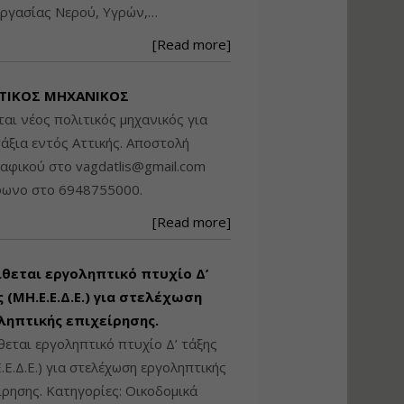
ργασίας Νερού, Υγρών,…
Βασικά στοιχεία
τεχνολογίας
[Read more]
φωτισμού LED και
ανάλυση Συστημάτων
Διαχείρισης
ΤΙΚΟΣ ΜΗΧΑΝΙΚΟΣ
Φωτισμού
ται νέος πολιτικός μηχανικός για
Εισηγητής:
Στέφανος Τουλόγλου
άξια εντός Αττικής. Αποστολή
Τιμή από: €190.00
ραφικού στο
vagdatlis@gmail.com
Διάρκεια: 12 ώρες
φωνο στο 6948755000.
[Read more]
Εκπόνηση Τοπικών και
Ειδικών Πολεοδομικών
Σχεδίων (ΤΠΣ και ΕΠΣ)
ίθεται εργοληπτικό πτυχίο Δ’
 (ΜΗ.Ε.Ε.Δ.Ε.) για στελέχωση
ληπτικής επιχείρησης.
Εισηγητής:
Λάμπρος Κίσσας
θεται εργοληπτικό πτυχίο Δ’ τάξης
Τιμή από: €130.00
.Ε.Δ.Ε.) για στελέχωση εργοληπτικής
Διάρκεια: 6 ώρες
ίρησης. Κατηγορίες: Οικοδομικά