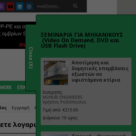

ΣΕΜΙΝΑΡΙΑ ΓΙΑ ΜΗΧΑΝΙΚΟΥΣ
(Video On Demand, DVD και
USB Flash Drive)
Close (X)
Αποτίμηση και
δομητικές επεμβάσεις
εξωστών σε
υφιστάμενα κτίρια
 WORK
ΕΠΙΚΟΙΝΩΝΙΑ
Εισηγητές:
M2HUB ENGINEERS
Χρήστος Ροδόπουλος
δος
Εγγραφή
Ανάκτηση κωδικού
Τιμή από: €215.00
Διάρκεια: 10 ώρες
ετε λογαριασμό;