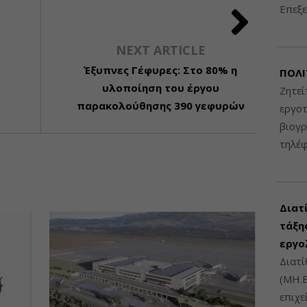
Επεξε
NEXT ARTICLE
Έξυπνες Γέφυρες: Στο 80% η
ΠΟΛΙ
υλοποίηση του έργου
Ζητεί
παρακολούθησης 390 γεφυρών
εργοτ
βιογ
τηλέ
Διατ
τάξης
εργο
Διατί
(ΜΗ.Ε
επιχε