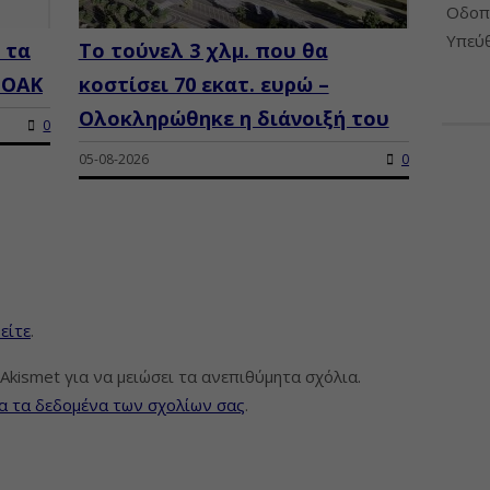
Οδοπο
Υπεύθ
 τα
Το τούνελ 3 χλμ. που θα
ΒΟΑΚ
κοστίσει 70 εκατ. ευρώ –
Ολοκληρώθηκε η διάνοιξή του
0
05-08-2026
0
είτε
.
Akismet για να μειώσει τα ανεπιθύμητα σχόλια.
α τα δεδομένα των σχολίων σας
.