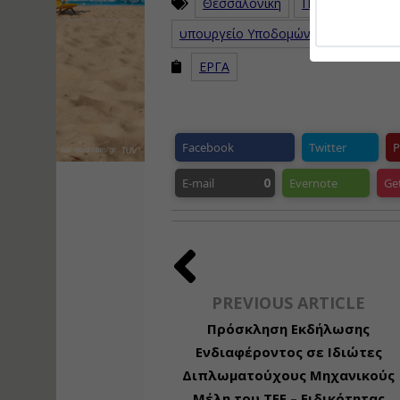
Θεσσαλονίκη
Προαστιακός Δυ
υπουργείο Υποδομών και Μεταφορ
ΕΡΓΑ
Facebook
Twitter
P
0
E-mail
Evernote
Ge
PREVIOUS ARTICLE
Πρόσκληση Εκδήλωσης
Ενδιαφέροντος σε Ιδιώτες
Διπλωματούχους Μηχανικούς
Μέλη του ΤΕΕ – Ειδικότητας