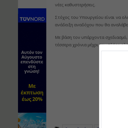
νέες καθυστερήσεις.
Στόχος του Υπουργείου είναι να ολ
ανάδειξη αναδόχου που θα αναλάβει
Με βάση τον υπάρχοντα σχεδιασμό, 
τέσσερα χρόνια μέχρι την πλήρη ο