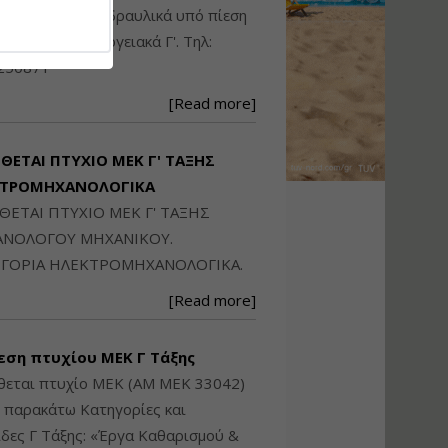
Ηλεκτρονική
ικού: Η/Μ Γ', Υδραυλικά υπό πίεση
Ταυτότητα Κτιρίου/
Αυτοτελούς
ιομηχανικά - Ενεργειακά Γ'. Τηλ:
Διηρημένης
250871
ιδιοκτησίας – Θεωρία
και Πράξη (2024)
[Read more]
Εισηγήτρια:
Αναστασία Μητρακάκη
Τιμή από: €140.00
ΙΘΕΤΑΙ ΠΤΥΧΙΟ ΜΕΚ Γ' ΤΑΞΗΣ
Διάρκεια: 6 ώρες
ΚΤΡΟΜΗΧΑΝΟΛΟΓΙΚΑ
ΙΘΕΤΑΙ ΠΤΥΧΙΟ ΜΕΚ Γ' ΤΑΞΗΣ
Εφαρμογή
ΝΟΛΟΓΟΥ ΜΗΧΑΝΙΚΟΥ.
Πολεοδομικού
ΓΟΡΙΑ ΗΛΕΚΤΡΟΜΗΧΑΝΟΛΟΓΙΚΑ.
Σχεδιασμού Εντός
Ορίων Πόλεων και
[Read more]
Οικισμών και Εκτός
Σχεδίου Δόμησης
εση πτυχίου ΜΕΚ Γ Τάξης
Εισηγήτρια:
Γραμματή Μπακλατσή
θεται πτυχίο ΜΕΚ (ΑΜ ΜΕΚ 33042)
Τιμή από: €145.00
ς παρακάτω Κατηγορίες και
Διάρκεια: 8 ώρες
δες Γ Τάξης: «Έργα Καθαρισμού &