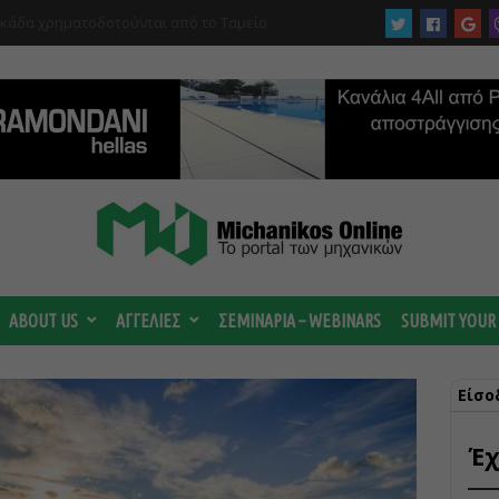
 ωριμάζουν οι συζητήσεις για το Data
 ισχυρή ΔΕΗ
ABOUT US
ΑΓΓΕΛΙΕΣ
ΣΕΜΙΝΑΡΙΑ – WEBINARS
SUBMIT YOUR
Είσο
Έχ