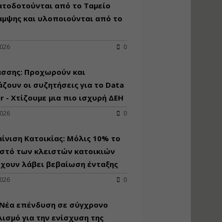
κατασκευή
ατοδοτούνται από το Ταμείο
κoλυμβητικής
αμψης και υλοποιούνται από το
υδατοδεξαμενής
Εισηγητής:
Χρήστος Ροδόπουλος
2026
0
Τιμή από: €230.00
Διάρκεια: 14 ώρες
άσσης: Προχωρούν και
ζουν οι συζητήσεις για το Data
r - Χτίζουμε μια πιο ισχυρή ΔΕΗ
Διαδικασία
αδειοδότησης και
2026
0
έκδοσης
πιστοποιητικού
κατάταξης
ίνιση Κατοικίας: Μόλις 10% το
τουριστικών μονάδων
στό των κλειστών κατοικιών
Εισηγητές:
έχουν λάβει βεβαίωση ένταξης
Γραμματή Μπακλατσή
Νικόλαος Σαρούκος
2026
0
Τιμή από: €145.00
Διάρκεια: 8 ώρες
 Νέα επένδυση σε σύγχρονο
ισμό για την ενίσχυση της