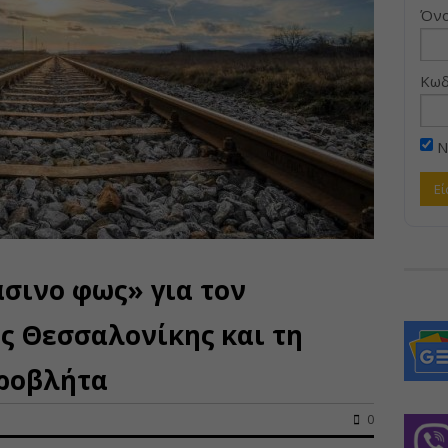
Όνο
Κωδ
Ν
σινο φως» για τον
ς Θεσσαλονίκης και τη
Προβλήτα
0