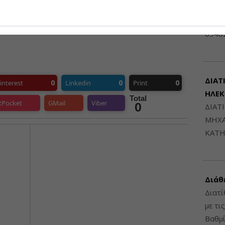
τικής Θεσσαλονίκης
Μηχαν
ών
Β', Β
6948
ΔΙΑΤ
0
0
0
interest
Linkedin
Print
ΗΛΕ
Total
tPocket
GMail
Viber
0
ΔΙΑΤ
ΜΗΧΑ
ΚΑΤΗ
Διάθ
Διατί
με τι
Βαθμί