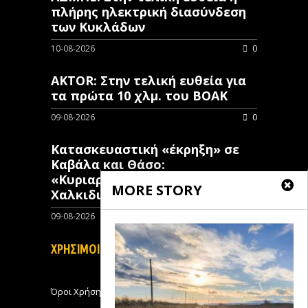
πλήρης ηλεκτρική διασύνδεση
των Κυκλάδων
10-08-2026
0
AKTOR: Στην τελική ευθεία για
τα πρώτα 10 χλμ. του ΒΟΑΚ
09-08-2026
0
Κατασκευαστική «έκρηξη» σε
Καβάλα και Θάσο:
«Κυριαρχούν» έναντι της
MORE STORY
Χαλκιδικής στην ανοικοδόμηση
09-08-2026
0
ΧΡΗΣΙΜΟΙ ΣΥΝΔΕΣΜΟΙ
Όροι Χρήσης