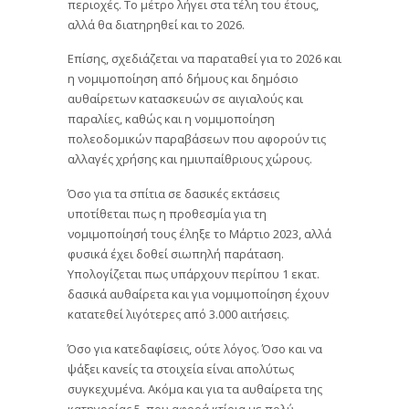
περιοχές. Το μέτρο λήγει στα τέλη του έτους,
αλλά θα διατηρηθεί και το 2026.
Επίσης, σχεδιάζεται να παραταθεί για το 2026 και
η νομιμοποίηση από δήμους και δημόσιο
αυθαίρετων κατασκευών σε αιγιαλούς και
παραλίες, καθώς και η νομιμοποίηση
πολεοδομικών παραβάσεων που αφορούν τις
αλλαγές χρήσης και ημιυπαίθριους χώρους.
Όσο για τα σπίτια σε δασικές εκτάσεις
υποτίθεται πως η προθεσμία για τη
νομιμοποίησή τους έληξε το Μάρτιο 2023, αλλά
φυσικά έχει δοθεί σιωπηλή παράταση.
Υπολογίζεται πως υπάρχουν περίπου 1 εκατ.
δασικά αυθαίρετα και για νομιμοποίηση έχουν
κατατεθεί λιγότερες από 3.000 αιτήσεις.
Όσο για κατεδαφίσεις, ούτε λόγος. Όσο και να
ψάξει κανείς τα στοιχεία είναι απολύτως
συγκεχυμένα. Ακόμα και για τα αυθαίρετα της
κατηγορίας 5, που αφορά κτίρια με πολύ