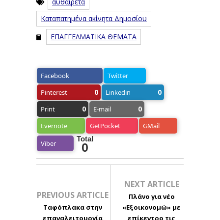
αυθαίρετα
Καταπατημένα ακίνητα Δημοσίου
ΕΠΑΓΓΕΛΜΑΤΙΚΑ ΘΕΜΑΤΑ
Facebook
Twitter
0
0
Pinterest
Linkedin
0
0
Print
E-mail
Evernote
GetPocket
GMail
Total
Viber
0
NEXT ARTICLE
PREVIOUS ARTICLE
Πλάνο για νέο
Ταφόπλακα στην
«Εξοικονομώ» με
επαναλειτουργία
επίκεντρο τις