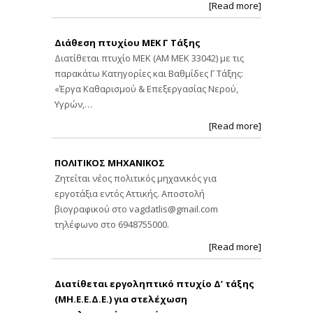
[Read more]
Διάθεση πτυχίου ΜΕΚ Γ Τάξης
Διατίθεται πτυχίο ΜΕΚ (ΑΜ ΜΕΚ 33042) με τις
παρακάτω Κατηγορίες και Βαθμίδες Γ Τάξης:
«Έργα Καθαρισμού & Επεξεργασίας Νερού,
Υγρών,…
[Read more]
ΠΟΛΙΤΙΚΟΣ ΜΗΧΑΝΙΚΟΣ
Ζητείται νέος πολιτικός μηχανικός για
εργοτάξια εντός Αττικής. Αποστολή
βιογραφικού στο
vagdatlis@gmail.com
τηλέφωνο στο 6948755000.
[Read more]
Διατίθεται εργοληπτικό πτυχίο Δ’ τάξης
(ΜΗ.Ε.Ε.Δ.Ε.) για στελέχωση