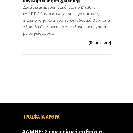
εργοληπτικής επιχείρησης.
Διατίθεται εργοληπτικό πτυχίο Δ’ τάξης
(ΜΗ.Ε.Ε.Δ.Ε.) για στελέχωση εργοληπτικής
επιχείρησης. Κατηγορίες: Οικοδομικά Οδοποιία
Υδραυλικά Ενεργειακά Υπεύθυνη συνεργασία
με σαφείς όρους…
[Read more]
ΠΡΟΣΦΑΤΑ ΑΡΘΡΑ
ΑΔΜΗΕ: Στην τελική ευθεία η