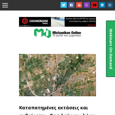

Webinars On Demand
Καταπατημένες εκτάσεις και