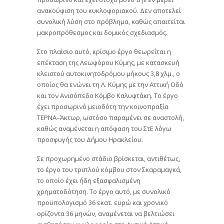
ανακούφιση του κυκλοφοριακού. Δεν αποτελεί
συνολική λύση στο πρόβλημα, καθώς απαιτείται
μακροπρόθεσμος και δομικός σχεδιασμός.
Στο πλαίσιο αυτό, κρίσιμο έργο θεωρείται η
επέκταση της Λεωφόρου Κύμης, με κατασκευή
κλειστού αυτοκινητοδρόμου μήκους 3,8 χλμ., ο
οποίος θα ενώνει τη Λ. Κύμης με την Αττική Οδό
και τον Ανισόπεδο Κόμβο Καλυφτάκη. Το έργο
έχει προσωρινό μειοδότη την κοινοπραξία
ΤΕΡΝΑ–Άκτωρ, ωστόσο παραμένει σε αναστολή,
καθώς αναμένεται η απόφαση του ΣτΕ λόγω
προσφυγής του Δήμου Ηρακλείου.
Σε προχωρημένο στάδιο βρίσκεται, αντιθέτως,
το έργο του τριπλού κόμβου στον Σκαραμαγκά,
το οποίο έχει ήδη εξασφαλισμένη
χρηματοδότηση. Το έργο αυτό, με συνολικό
προϋπολογισμό 36 εκατ. ευρώ και χρονικό
ορίζοντα 36 μηνών, αναμένεται να βελτιώσει