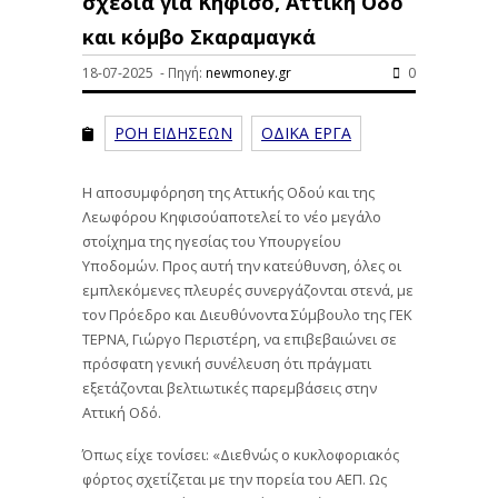
σχέδια για Κηφισό, Αττική Οδό
και κόμβο Σκαραμαγκά
18-07-2025 - Πηγή:
newmoney.gr
0
ΡΟΗ ΕΙΔΗΣΕΩΝ
ΟΔΙΚΑ ΕΡΓΑ
Η αποσυμφόρηση της Αττικής Οδού και της
Λεωφόρου Κηφισούαποτελεί το νέο μεγάλο
στοίχημα της ηγεσίας του Υπουργείου
Υποδομών. Προς αυτή την κατεύθυνση, όλες οι
εμπλεκόμενες πλευρές συνεργάζονται στενά, με
τον Πρόεδρο και Διευθύνοντα Σύμβουλο της ΓΕΚ
ΤΕΡΝΑ, Γιώργο Περιστέρη, να επιβεβαιώνει σε
πρόσφατη γενική συνέλευση ότι πράγματι
εξετάζονται βελτιωτικές παρεμβάσεις στην
Αττική Οδό.
Όπως είχε τονίσει: «Διεθνώς ο κυκλοφοριακός
φόρτος σχετίζεται με την πορεία του ΑΕΠ. Ως