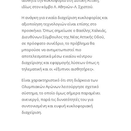
αισθητά την κυκλοφορία στη Δυτική Αττική,
ιδίως στον κόμβο Λ. Αθηνών–Λ. Σχιστού.
Η ανάγκη για ενιαία διαχείριση κυκλοφορίας και
αξιοποίηση τεχνολογιών είναι επίσης στο
προσκήνιο. Όπως σημείωσε ο Βασίλης Χαλκιάς,
Διευθύνων Σύμβουλος της Νέας Αττικής Οδού,
σε πρόσφατο συνέδριο, το πρόβλημα θα
μπορούσε να αντιμετωπιστεί πιο
αποτελεσματικά μέσω ενιαίου κέντρου
διαχείρισης και εφαρμογής λύσεων όπως η
τηλεματική και οι «έξυπνοι αισθητήρες».
Είναι χαρακτηριστικό ότι στη διάρκεια των
Ολυμπιακών Αγώνων λειτούργησε σχετικό
σύστημα, το οποίο όμως σήμερα παραμένει
ανενεργό, παρά τις δυνατότητές του για
συντονισμένη και ευφυή κυκλοφοριακή
διαχείριση.