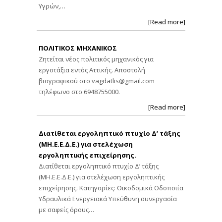
Υγρών,…
[Read more]
ΠΟΛΙΤΙΚΟΣ ΜΗΧΑΝΙΚΟΣ
Ζητείται νέος πολιτικός μηχανικός για
εργοτάξια εντός Αττικής. Αποστολή
βιογραφικού στο
vagdatlis@gmail.com
τηλέφωνο στο 6948755000.
[Read more]
Διατίθεται εργοληπτικό πτυχίο Δ’ τάξης
(ΜΗ.Ε.Ε.Δ.Ε.) για στελέχωση
εργοληπτικής επιχείρησης.
Διατίθεται εργοληπτικό πτυχίο Δ’ τάξης
(ΜΗ.Ε.Ε.Δ.Ε.) για στελέχωση εργοληπτικής
επιχείρησης. Κατηγορίες: Οικοδομικά Οδοποιία
Υδραυλικά Ενεργειακά Υπεύθυνη συνεργασία
με σαφείς όρους…