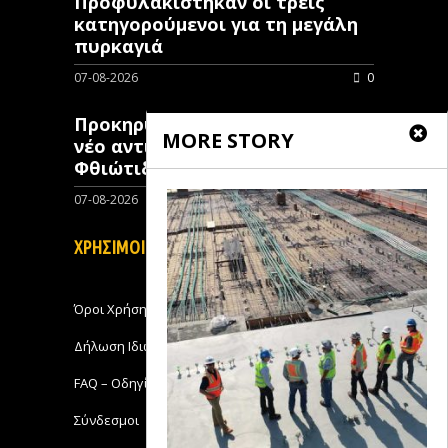
Προφυλακίστηκαν οι τρεις
κατηγορούμενοι για τη μεγάλη
πυρκαγιά
07-08-2026
0
Προκηρύχθηκε διαγωνισμός για
MORE STORY
νέo αντιπλημμυρικό έργο στη
Φθιώτιδα
07-08-2026
0
ΧΡΗΣΙΜΟΙ ΣΥΝΔΕΣΜΟΙ
Όροι Χρήσης
Δήλωση Ιδιωτικότητας
FAQ – Οδηγίες Χρήσης
Σύνδεσμοι