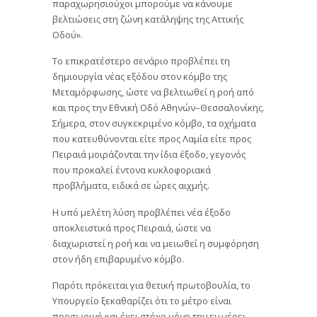
παραχωρησιούχοι μπορούμε να κάνουμε
βελτιώσεις στη ζώνη κατάληψης της Αττικής
Οδού».
Το επικρατέστερο σενάριο προβλέπει τη
δημιουργία νέας εξόδου στον κόμβο της
Μεταμόρφωσης, ώστε να βελτιωθεί η ροή από
και προς την Εθνική Οδό Αθηνών–Θεσσαλονίκης.
Σήμερα, στον συγκεκριμένο κόμβο, τα οχήματα
που κατευθύνονται είτε προς Λαμία είτε προς
Πειραιά μοιράζονται την ίδια έξοδο, γεγονός
που προκαλεί έντονα κυκλοφοριακά
προβλήματα, ειδικά σε ώρες αιχμής.
Η υπό μελέτη λύση προβλέπει νέα έξοδο
αποκλειστικά προς Πειραιά, ώστε να
διαχωριστεί η ροή και να μειωθεί η συμφόρηση
στον ήδη επιβαρυμένο κόμβο.
Παρότι πρόκειται για θετική πρωτοβουλία, το
Υπουργείο ξεκαθαρίζει ότι το μέτρο είναι
προσωρινό και έχει στόχο μόνο την εν μέρει