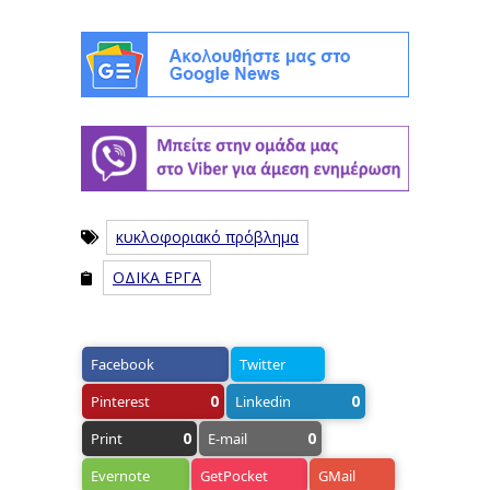
κυκλοφοριακό πρόβλημα
ΟΔΙΚΑ ΕΡΓΑ
Facebook
Twitter
0
0
Pinterest
Linkedin
0
0
Print
E-mail
Evernote
GetPocket
GMail