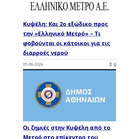
Κυψέλη: Και 2ο εξώδικο προς
την «Ελληνικό Μετρό» – Τι
φοβούνται οι κάτοικοι για τις
διαρροές νερού
05-08-2026
0
Οι ζημιές στην Κυψέλη από το
Μετρό στο επίκεντρο του