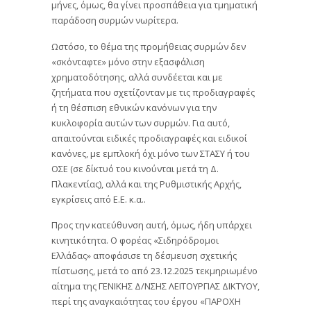
μήνες, όμως, θα γίνει προσπάθεια για τμηματική
παράδοση συρμών νωρίτερα.
Ωστόσο, το θέμα της προμήθειας συρμών δεν
«σκόνταφτε» μόνο στην εξασφάλιση
χρηματοδότησης, αλλά συνδέεται και με
ζητήματα που σχετίζονταν με τις προδιαγραφές
ή τη θέσπιση εθνικών κανόνων για την
κυκλοφορία αυτών των συρμών. Για αυτό,
απαιτούνται ειδικές προδιαγραφές και ειδικοί
κανόνες, με εμπλοκή όχι μόνο των ΣΤΑΣΥ ή του
ΟΣΕ (σε δίκτυό του κινούνται μετά τη Δ.
Πλακεντίας), αλλά και της Ρυθμιστικής Αρχής,
εγκρίσεις από Ε.Ε. κ.α..
Προς την κατεύθυνση αυτή, όμως, ήδη υπάρχει
κινητικότητα. Ο φορέας «Σιδηρόδρομοι
Ελλάδας» αποφάσισε τη δέσμευση σχετικής
πίστωσης, μετά το από 23.12.2025 τεκμηριωμένο
αίτημα της ΓΕΝΙΚΗΣ Δ/ΝΣΗΣ ΛΕΙΤΟΥΡΓΙΑΣ ΔΙΚΤΥΟΥ,
περί της αναγκαιότητας του έργου «ΠΑΡΟΧΗ