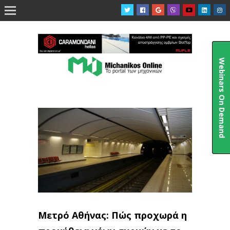

Webinars On Demand
Μετρό Αθήνας: Πώς προχωρά η