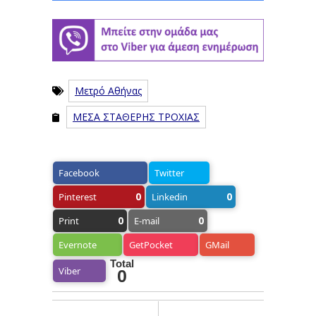
Μετρό Αθήνας
ΜΕΣΑ ΣΤΑΘΕΡΗΣ ΤΡΟΧΙΑΣ
Facebook
Twitter
0
0
Pinterest
Linkedin
0
0
Print
E-mail
Evernote
GetPocket
GMail
Total
Viber
0