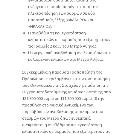
ενέργειας η οποία παράγεται από την
ηλεκτροπέδηση των συρμών σε δύο
υποσταθμούς έλξης («ΦΑΛΗΡΟ» και
«ΗΡΑΚΛΕΙΟ»).
Η αναβάθμιση και εγκατάσταση
κλιματιστικών σε συρμούς που εξυπηρετούν
τις Γραμμές 2 και 3 του Μετρό Αθήνας.
Η ενεργειακή αναβάθμιση ανελκυστήρων και
κυλιόμενων κλιμάκων στο Μετρό Αθήνας.
Συγκεκριμένα η παρούσα Τροποποίηση της
Πρόσκλησης περιλαμβάνει: α) την τροποποίηση
των Οικονομικών της Στοιχείων, με αύξηση της
Συγχρηματοδοτούμενης Δημόσιας Δαπάνης από
121.800.000 ευρώ σε 131.800.000 ευρώ, β) την
προσθήκη στο Φυσικό Αντικείμενο των
παρεμβάσεων αναβάθμισης υποδομών των
σταθμών του Μετρό όπως ενδεικτικά
αναφέρεται η αναβάθμιση και εγκατάσταση
κλιματιστικών σε συρμούς που εξυπηρετούν τις