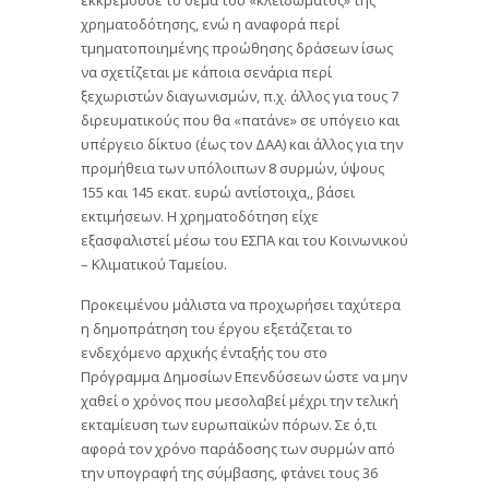
χρηματοδότησης, ενώ η αναφορά περί
τμηματοποιημένης προώθησης δράσεων ίσως
να σχετίζεται με κάποια σενάρια περί
ξεχωριστών διαγωνισμών, π.χ. άλλος για τους 7
διρευματικούς που θα «πατάνε» σε υπόγειο και
υπέργειο δίκτυο (έως τον ΔΑΑ) και άλλος για την
προμήθεια των υπόλοιπων 8 συρμών, ύψους
155 και 145 εκατ. ευρώ αντίστοιχα,, βάσει
εκτιμήσεων. Η χρηματοδότηση είχε
εξασφαλιστεί μέσω του ΕΣΠΑ και του Κοινωνικού
– Κλιματικού Ταμείου.
Προκειμένου μάλιστα να προχωρήσει ταχύτερα
η δημοπράτηση του έργου εξετάζεται το
ενδεχόμενο αρχικής ένταξής του στο
Πρόγραμμα Δημοσίων Επενδύσεων ώστε να μην
χαθεί ο χρόνος που μεσολαβεί μέχρι την τελική
εκταμίευση των ευρωπαϊκών πόρων. Σε ό,τι
αφορά τον χρόνο παράδοσης των συρμών από
την υπογραφή της σύμβασης, φτάνει τους 36