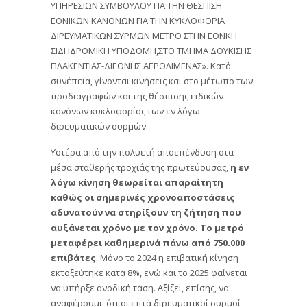
ΥΠΗΡΕΣΙΩΝ ΣΥΜΒΟΥΛΟΥ ΓΙΑ ΤΗΝ ΘΕΣΠΙΣΗ
ΕΘΝΙΚΩΝ ΚΑΝΟΝΩΝ ΓΙΑ ΤΗΝ ΚΥΚΛΟΦΟΡΙΑ
ΔΙΡΕΥΜΑΤΙΚΩΝ ΣΥΡΜΩΝ ΜΕΤΡΟ ΣΤΗΝ ΕΘΝΚΗ
ΣΙΔΗΔΡΟΜΙΚΗ ΥΠΟΔΟΜΗ,ΣΤΟ ΤΜΗΜΑ ΔΟΥΚΙΣΗΣ
ΠΛΑΚΕΝΤΙΑΣ-ΔΙΕΘΝΗΣ ΑΕΡΟΛΙΜΕΝΑΣ». Κατά
συνέπεια, γίνονται κινήσεις και στο μέτωπο των
προδιαγραφών και της θέσπισης ειδικών
κανόνων κυκλοφορίας των εν λόγω
διρευματικών συρμών.
Υστέρα από την πολυετή αποεπένδυση στα
μέσα σταθερής τροχιάς της πρωτεύουσας,
η εν
λόγω κίνηση θεωρείται απαραίτητη
καθώς οι σημερινές χρονοαποστάσεις
αδυνατούν να στηρίξουν τη ζήτηση που
αυξάνεται χρόνο με τον χρόνο. Το μετρό
μεταφέρει καθημερινά πάνω από 750.000
επιβάτες
. Μόνο το 2024 η επιβατική κίνηση
εκτοξεύτηκε κατά 8%, ενώ και το 2025 φαίνεται
να υπήρξε ανοδική τάση. Αξίζει, επίσης, να
αναφέρουμε ότι οι επτά διρευματικοί συρμοί