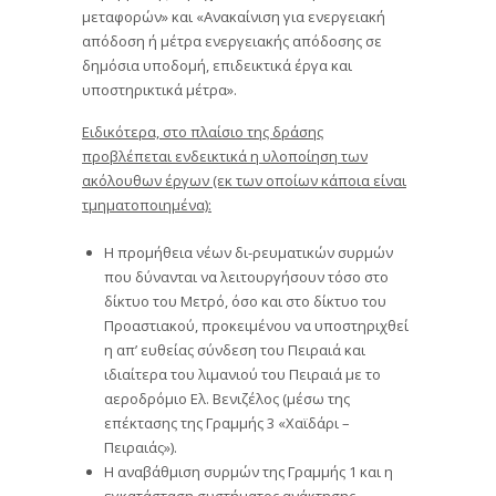
μεταφορών» και «Ανακαίνιση για ενεργειακή
απόδοση ή μέτρα ενεργειακής απόδοσης σε
δημόσια υποδομή, επιδεικτικά έργα και
υποστηρικτικά μέτρα».
Ειδικότερα, στο πλαίσιο της δράσης
προβλέπεται ενδεικτικά η υλοποίηση των
ακόλουθων έργων (εκ των οποίων κάποια είναι
τμηματοποιημένα):
Η προμήθεια νέων δι-ρευματικών συρμών
που δύνανται να λειτουργήσουν τόσο στο
δίκτυο του Μετρό, όσο και στο δίκτυο του
Προαστιακού, προκειμένου να υποστηριχθεί
η απ’ ευθείας σύνδεση του Πειραιά και
ιδιαίτερα του λιμανιού του Πειραιά με το
αεροδρόμιο Ελ. Βενιζέλος (μέσω της
επέκτασης της Γραμμής 3 «Χαϊδάρι –
Πειραιάς»).
Η αναβάθμιση συρμών της Γραμμής 1 και η
εγκατάσταση συστήματος ανάκτησης