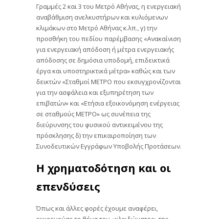
Γραμμές 2 και 3 του Μετρό Αθήνας, η ενεργειακή
αναβάθμιση ανελκυστήρων και κυλιόμενων
κλιμάκων στο Μετρό Αθήνας κ.λπ., γ) την
προσθήκη του πεδίου παρέμβασης «Ανακαίνιση
για ενεργειακή απόδοση ή μέτρα ενεργειακής
απόδοσης σε δημόσια υποδομή, επιδεικτικά
έργα και υποστηρικτικά μέτρα» καθώς και των
δεικτών «Σταθμοί ΜΕΤΡΟ που εκσυγχρονίζονται
για την ασφάλεια και εξυπηρέτηση των
επιβατών» και «Ετήσια εξοικονόμηση ενέργειας
σε σταθμούς ΜΕΤΡΟ» ως συνέπεια της
διεύρυνσης του φυσικού αντικειμένου της
πρόσκλησης δ) την επικαιροποίηση των
Συνοδευτικών Εγγράφων Υποβολής Προτάσεων.
Η χρηματοδότηση και οι
επενδύσεις
Όπως και άλλες φορές έχουμε αναφέρει,
εκκρεμούσε το θέμα του «κλειδώματος» της