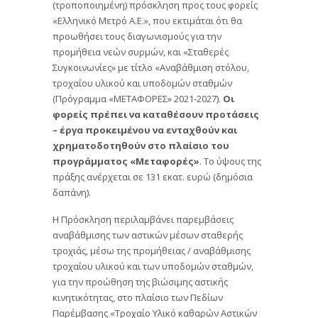
(τροποποιημένη) πρόσκληση προς τους φορείς
«Ελληνικό Μετρό Α.Ε.», που εκτιμάται ότι θα
προωθήσει τους διαγωνισμούς για την
προμήθεια νεών συρμών, και «Σταθερές
Συγκοινωνίες» με τίτλο «Αναβάθμιση στόλου,
τροχαίου υλικού και υποδομών σταθμών
(Πρόγραμμα «ΜΕΤΑΦΟΡΕΣ» 2021-2027).
Οι
φορείς πρέπει να καταθέσουν προτάσεις
– έργα προκειμένου να ενταχθούν και
χρηματοδοτηθούν στο πλαίσιο του
προγράμματος «Μεταφορές»
. Το ύψους της
πράξης ανέρχεται σε 131 εκατ. ευρώ (δημόσια
δαπάνη).
Η Πρόσκληση περιλαμβάνει παρεμβάσεις
αναβάθμισης των αστικών μέσων σταθερής
τροχιάς, μέσω της προμήθειας / αναβάθμισης
τροχαίου υλικού και των υποδομών σταθμών,
για την προώθηση της βιώσιμης αστικής
κινητικότητας, στο πλαίσιο των Πεδίων
Παρέμβασης «Τροχαίο Υλικό καθαρών Αστικών