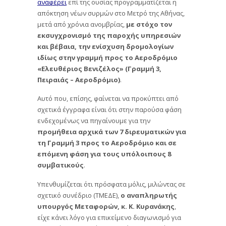
αναφέρει
επί της ουσίας προγραμματίζεται η
απόκτηση νέων συρμών στο Μετρό της Αθήνας,
μετά από χρόνια ανομβρίας,
με στόχο τον
εκσυγχρονισμό της παροχής υπηρεσιών
και βέβαια, την ενίσχυση δρομολογίων
ιδίως στην γραμμή προς το Αεροδρόμιο
«Ελευθέριος Βενιζέλος» (Γραμμή 3,
Πειραιάς – Αεροδρόμιο)
.
Αυτό που, επίσης, φαίνεται να προκύπτει από
σχετικά έγγραφα είναι ότι στην παρούσα φάση
ενδεχομένως να πηγαίνουμε για την
προμήθεια αρχικά των 7 διρευματικών για
τη Γραμμή 3 προς το Αεροδρόμιο και σε
επόμενη φάση για τους υπόλοιπους 8
συμβατικούς
.
Υπενθυμίζεται ότι πρόσφατα μόλις, μιλώντας σε
σχετικό συνέδριο (ΤΜΕΔΕ),
ο αναπληρωτής
υπουργός Μεταφορών, κ. Κ. Κυρανάκης
,
είχε κάνει λόγο για επικείμενο διαγωνισμό για