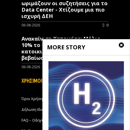
ωριμάζουν οι συζητήσεις για το
Data Center - Χτίζουμε μια πιο
ισχυρή ΔΕΗ
06-08-2026
0
Ανακαίνιση Κατοικίας: Μόλις
10% το ποσοστό των κλειστών
MORE STORY
κατοικιών που έχουν λάβει
βεβαίωση ένταξης
06-08-2026
0
ΧΡΗΣΙΜΟΙ ΣΥΝΔΕΣΜΟΙ
Όροι Χρήσης
Δήλωση Ιδιωτικότητας
FAQ – Οδηγίες Χρήσης