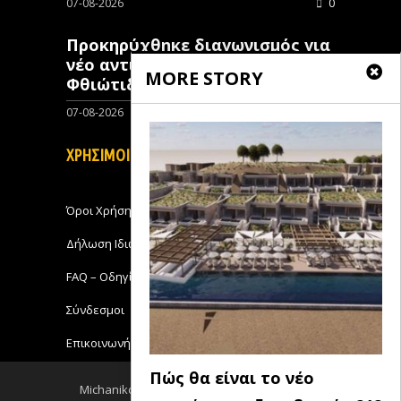
07-08-2026
0
Προκηρύχθηκε διαγωνισμός για
νέo αντιπλημμυρικό έργο στη
MORE STORY
Φθιώτιδα
07-08-2026
0
ΧΡΗΣΙΜΟΙ ΣΥΝΔΕΣΜΟΙ
Όροι Χρήσης
Δήλωση Ιδιωτικότητας
FAQ – Οδηγίες Χρήσης
Σύνδεσμοι
Επικοινωνήστε με το Michanikos-Online
Πώς θα είναι το νέο
Michanikos-Online 2018 - All Rights Reserved