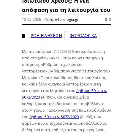
Ιδιωτικού Χρέους: Η νέα
απόφαση για τη λειτουργία του
15-05-2026 - Πηγή:
e-forologia.gr
0
ΡΟΗ ΕΙΔΗΣΕΩΝ
ΦΟΡΟΛΟΓΙΚΑ
Με την απόφαση 74552/2026 αντικαθίσταται η
υπό στοιχεία 25457 ΕΞ 2024 κοινή υπουργική
απόφαση, «Ρύθμιση τεχνικών και
λεπτομερειακών θεμάτων για τη λειτουργία του
Μητρώου Παρακολούθησης Ιδιωτικού Χρέους
και κάθε άλλη αναγκαία λεπτομέρεια για τη
λειτουργία του Μητρώου του
άρθρου 50 του ν.
5072/2023
(Α’ 198)», και συγκεκριμένα
καθορίζονται τα δεδομένα που υποβάλλονται
στο Μητρώο Παρακολούθησης Ιδιωτικού Χρέους
του
άρθρου 50 του ν. 5072/2023
(Α’ 198), των
φορέων που υποχρεούνται να υποβάλλουν τα
δεδομένα αυτά, καθώς και του περιεχομένου,