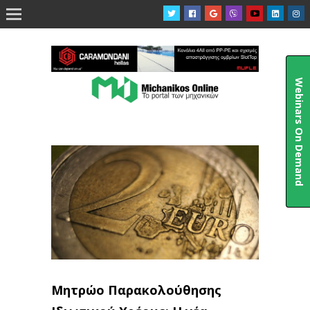

Webinars On Demand
Μητρώο Παρακολούθησης