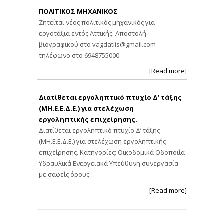
ΠΟΛΙΤΙΚΟΣ ΜΗΧΑΝΙΚΟΣ
Ζητείται νέος πολιτικός μηχανικός για
εργοτάξια εντός Αττικής. Αποστολή
βιογραφικού στο
vagdatlis@gmail.com
τηλέφωνο στο 6948755000.
[Read more]
Διατίθεται εργοληπτικό πτυχίο Δ’ τάξης
(ΜΗ.Ε.Ε.Δ.Ε.) για στελέχωση
εργοληπτικής επιχείρησης.
Διατίθεται εργοληπτικό πτυχίο Δ’ τάξης
(ΜΗ.Ε.Ε.Δ.Ε.) για στελέχωση εργοληπτικής
επιχείρησης. Κατηγορίες: Οικοδομικά Οδοποιία
Υδραυλικά Ενεργειακά Υπεύθυνη συνεργασία
με σαφείς όρους…
[Read more]