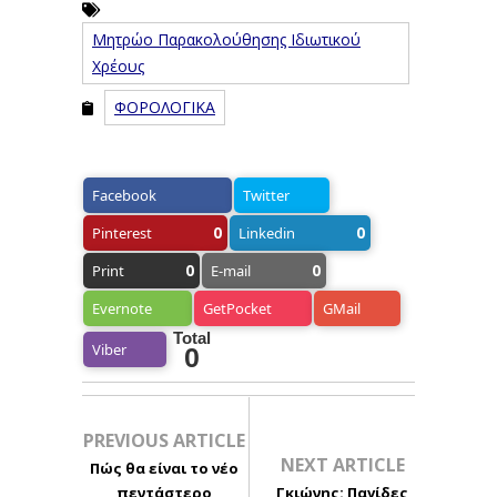
Μητρώο Παρακολούθησης Ιδιωτικού
Χρέους
ΦΟΡΟΛΟΓΙΚΑ
Facebook
Twitter
0
0
Pinterest
Linkedin
0
0
Print
E-mail
Evernote
GetPocket
GMail
Total
Viber
0
PREVIOUS ARTICLE
NEXT ARTICLE
Πώς θα είναι το νέο
πεντάστερο
Γκιώνης: Παγίδες