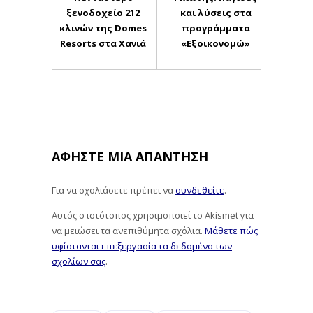
ξενοδοχείο 212
και λύσεις στα
κλινών της Domes
προγράμματα
Resorts στα Χανιά
«Εξοικονομώ»
ΑΦΉΣΤΕ ΜΙΑ ΑΠΆΝΤΗΣΗ
Για να σχολιάσετε πρέπει να
συνδεθείτε
.
Αυτός ο ιστότοπος χρησιμοποιεί το Akismet για
να μειώσει τα ανεπιθύμητα σχόλια.
Μάθετε πώς
υφίστανται επεξεργασία τα δεδομένα των
σχολίων σας
.