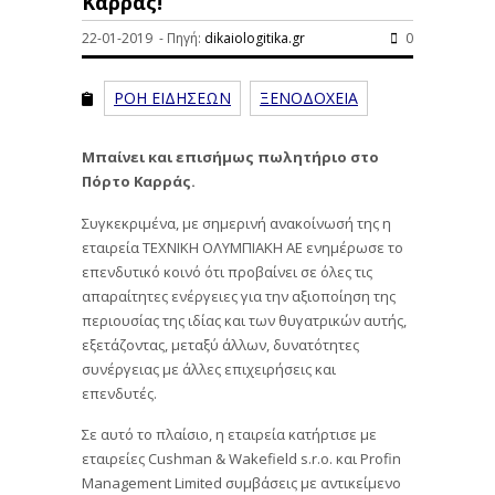
Καρράς!
22-01-2019 - Πηγή:
dikaiologitika.gr
0
ΡΟΗ ΕΙΔΗΣΕΩΝ
ΞΕΝΟΔΟΧΕΙΑ
Μπαίνει και επισήμως πωλητήριο στο
Πόρτο Καρράς.
Συγκεκριμένα, με σημερινή ανακοίνωσή της η
εταιρεία ΤΕΧΝΙΚΗ ΟΛΥΜΠΙΑΚΗ ΑΕ ενημέρωσε το
επενδυτικό κοινό ότι προβαίνει σε όλες τις
απαραίτητες ενέργειες για την αξιοποίηση της
περιουσίας της ιδίας και των θυγατρικών αυτής,
εξετάζοντας, μεταξύ άλλων, δυνατότητες
συνέργειας με άλλες επιχειρήσεις και
επενδυτές.
Σε αυτό το πλαίσιο, η εταιρεία κατήρτισε με
εταιρείες Cushman & Wakefield s.r.o. και Profin
Management Limited συμβάσεις με αντικείμενο