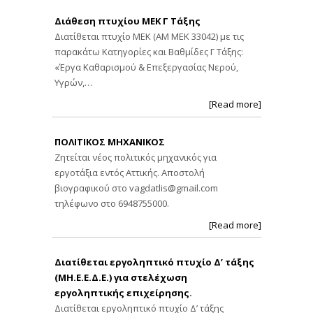
Διάθεση πτυχίου ΜΕΚ Γ Τάξης
Διατίθεται πτυχίο ΜΕΚ (ΑΜ ΜΕΚ 33042) με τις
παρακάτω Κατηγορίες και Βαθμίδες Γ Τάξης:
«Έργα Καθαρισμού & Επεξεργασίας Νερού,
Υγρών,…
[Read more]
ΠΟΛΙΤΙΚΟΣ ΜΗΧΑΝΙΚΟΣ
Ζητείται νέος πολιτικός μηχανικός για
εργοτάξια εντός Αττικής. Αποστολή
βιογραφικού στο
vagdatlis@gmail.com
τηλέφωνο στο 6948755000.
[Read more]
Διατίθεται εργοληπτικό πτυχίο Δ’ τάξης
(ΜΗ.Ε.Ε.Δ.Ε.) για στελέχωση
εργοληπτικής επιχείρησης.
Διατίθεται εργοληπτικό πτυχίο Δ’ τάξης