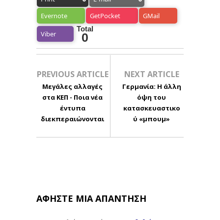
Evernote
GetPocket
GMail
Total
Viber
0
PREVIOUS ARTICLE
NEXT ARTICLE
Μεγάλες αλλαγές
Γερμανία: Η άλλη
στα ΚΕΠ - Ποια νέα
όψη του
έντυπα
κατασκευαστικο
διεκπεραιώνονται
ύ «μπουμ»
ΑΦΉΣΤΕ ΜΙΑ ΑΠΆΝΤΗΣΗ