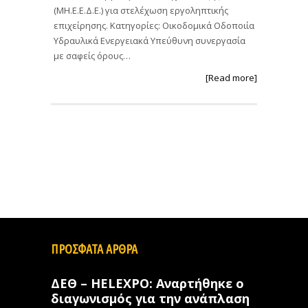
(ΜΗ.Ε.Ε.Δ.Ε.) για στελέχωση εργοληπτικής
επιχείρησης. Κατηγορίες: Οικοδομικά Οδοποιία
Υδραυλικά Ενεργειακά Υπεύθυνη συνεργασία
με σαφείς όρους…
[Read more]
ΠΡΟΣΦΑΤΑ ΑΡΘΡΑ
ΔΕΘ – HELEXPO: Αναρτήθηκε ο
διαγωνισμός για την ανάπλαση